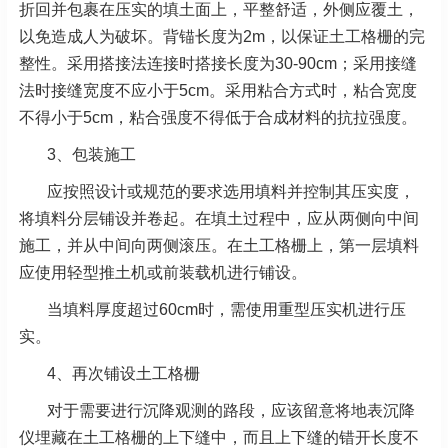
折回并包裹在压实的填土面上，平整舒适，外侧应覆土，
以免造成人为破坏。背锚长度为2m，以保证土工格栅的完
整性。采用搭接法连接时搭接长度为30-90cm；采用接缝
法时接缝宽度不应小于5cm。采用粘合方式时，粘合宽度
不得小于5cm，粘合强度不得低于合成材料的抗拉强度。
3、包装施工
应按照设计或规范的要求选用填料并控制其压实度，
将填料分层铺设并卷起。在填土过程中，应从两侧向中间
施工，并从中间向两侧滚压。在土工格栅上，第一层填料
应使用轻型推土机或前装载机进行铺设。
当填料厚度超过60cm时，需使用重型压实机进行压
实。
4、再次铺设土工格栅
对于需要进行沉降观测的路段，应该留意将地表沉降
仪埋藏在土工格栅的上下缝中，而且上下缝的错开长度不