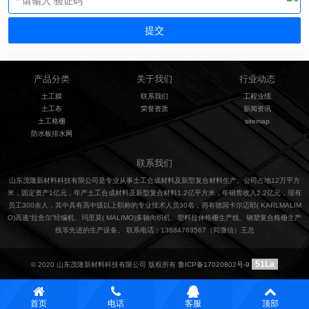
产品分类
关于我们
行业动态
土工膜
联系我们
工程业绩
土工布
荣誉资质
新闻资讯
土工格栅
sitemap
防水板排水网
联系我们
山东茂隆新材料科技有限公司是专业从事土工合成材料及新型复合材料生产。公司占地12万平方
米，固定资产1亿元，年产土工合成材料及新型复合材料1.2亿平方米，年销售收入2.2亿元，现有
员工300余人，其中具有高中级以上职称的专业技术人员30名，拥有德国卡尔迈耶( KARLMALIM
O)高速“拉舍尔”经编机、玛里莫( MALIMO)多轴向织机、塑料拉伸格栅生产线、钢塑复合格栅生产
线等先进的生产设备。 联系电话：13884763567（同微信）王总
51La
© 2020 山东茂隆新材料科技有限公司 版权所有
鲁ICP备17020802号-9
首页
电话
客服
顶部