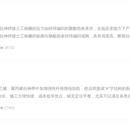
双向拉伸焊接土工格栅的拉力由经纬编织的聚酯肋条承担，在低应变能力下
向拉伸焊接土工格栅的纵横向聚酯肋条经纬编织成网，具有强度高、断裂拉伸
28732
聚乙烯、聚丙烯拉伸带中加增强性纤维增强加筋，然后焊接成“#”字结构的
长、施工方便快捷、成本低等优点，铺充定位平整，尤其可以满足各类永久工
27965