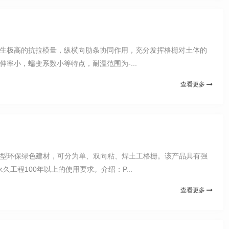
产生极高的抗拉模量，纵横向肋条协同作用，充分发挥格栅对土体的
率小，蠕变系数小等特点，耐温范围为-...
查看更多
新型环保绿色建材，可分为单、双向粘、焊土工格栅。该产品具有强
程100年以上的使用要求。介绍：P...
查看更多