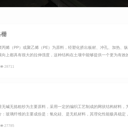
格栅
聚丙烯（PP）或聚乙烯（PE）为原料，经塑化挤出板材、冲孔、加热、
横向上都具有很大的拉伸强度，这种结构在土壤中能够提供一个更为有效的力
28711
维无碱无捻粗纱为主要原料，采用一定的编织工艺制成的网状结构材料，
介：玻璃纤维的主要成份是：氧化硅、是无机材料，其理化性能极具稳定，并
27785