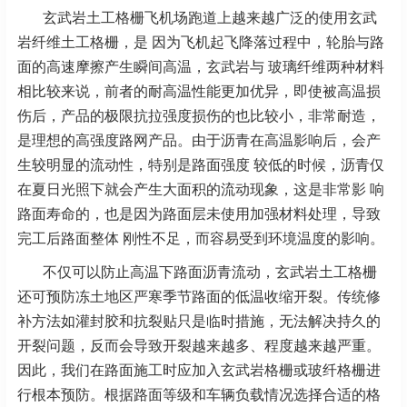
玄武岩土工格栅飞机场跑道上越来越广泛的使用玄武
岩纤维土工格栅，是 因为飞机起飞降落过程中，轮胎与路
面的高速摩擦产生瞬间高温，玄武岩与 玻璃纤维两种材料
相比较来说，前者的耐高温性能更加优异，即使被高温损
伤后，产品的极限抗拉强度损伤的也比较小，非常耐造，
是理想的高强度路网产品。由于沥青在高温影响后，会产
生较明显的流动性，特别是路面强度 较低的时候，沥青仅
在夏日光照下就会产生大面积的流动现象，这是非常影 响
路面寿命的，也是因为路面层未使用加强材料处理，导致
完工后路面整体 刚性不足，而容易受到环境温度的影响。
不仅可以防止高温下路面沥青流动，玄武岩土工格栅
还可预防冻土地区严寒季节路面的低温收缩开裂。传统修
补方法如灌封胶和抗裂贴只是临时措施，无法解决持久的
开裂问题，反而会导致开裂越来越多、程度越来越严重。
因此，我们在路面施工时应加入玄武岩格栅或玻纤格栅进
行根本预防。根据路面等级和车辆负载情况选择合适的格