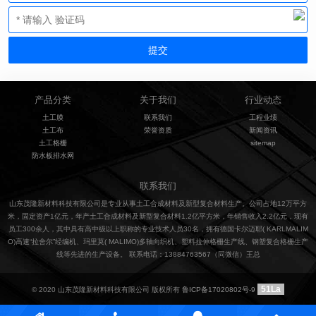
产品分类
关于我们
行业动态
土工膜
联系我们
工程业绩
土工布
荣誉资质
新闻资讯
土工格栅
sitemap
防水板排水网
联系我们
山东茂隆新材料科技有限公司是专业从事土工合成材料及新型复合材料生产。公司占地12万平方
米，固定资产1亿元，年产土工合成材料及新型复合材料1.2亿平方米，年销售收入2.2亿元，现有
员工300余人，其中具有高中级以上职称的专业技术人员30名，拥有德国卡尔迈耶( KARLMALIM
O)高速“拉舍尔”经编机、玛里莫( MALIMO)多轴向织机、塑料拉伸格栅生产线、钢塑复合格栅生产
线等先进的生产设备。 联系电话：13884763567（同微信）王总
51La
© 2020 山东茂隆新材料科技有限公司 版权所有
鲁ICP备17020802号-9