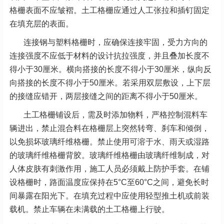
格栅表面不应皱褶。土工格栅应通过人工张拉和插钉固定
在填充层的表面。
连接钢与塑料格栅时，应确保连接牢固，受力方向的
连接强度不应低于材料的设计抗拉强度，并且叠加长度不
得小于30厘米。横向搭接的长度不得小于30厘米，纵向反
向搭接的长度不得小于50厘米。若采用双层敷设，上下层
的接缝应错开，两层接缝之间的距离不得小于50厘米。
土工格栅铺设后，需及时添加物料，严格控制混料车
辆进出，禁止混合料在格栅层上突然转弯、刹车和倾倒，
以免损坏玻璃纤维格栅。禁止使用可溶于水、雨天或湿路
的玻璃纤维格栅背胶。玻璃纤维格栅由玻璃纤维制成，对
人体皮肤有刺激作用，施工人员必须戴上防护手套。在铺
设格栅时，路面温度应保持在5°C至60°C之间，避免长时
间暴露在阳光下。在填充过程中应使用轻型推土机或前装
载机。禁止车辆在未满载的土工格栅上行驶。