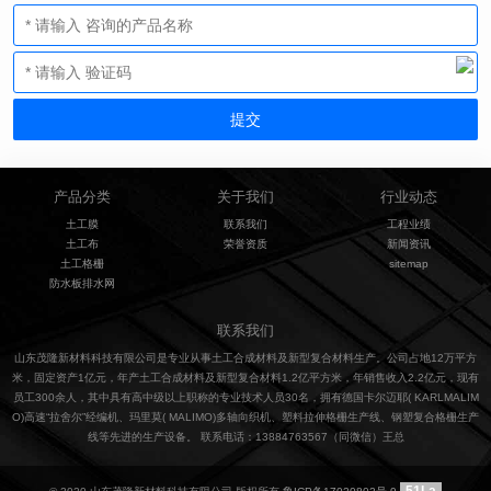
产品分类
关于我们
行业动态
土工膜
联系我们
工程业绩
土工布
荣誉资质
新闻资讯
土工格栅
sitemap
防水板排水网
联系我们
山东茂隆新材料科技有限公司是专业从事土工合成材料及新型复合材料生产。公司占地12万平方
米，固定资产1亿元，年产土工合成材料及新型复合材料1.2亿平方米，年销售收入2.2亿元，现有
员工300余人，其中具有高中级以上职称的专业技术人员30名，拥有德国卡尔迈耶( KARLMALIM
O)高速“拉舍尔”经编机、玛里莫( MALIMO)多轴向织机、塑料拉伸格栅生产线、钢塑复合格栅生产
线等先进的生产设备。 联系电话：13884763567（同微信）王总