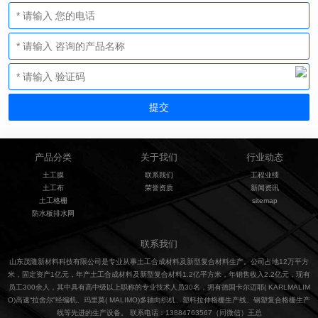
产品分类
关于我们
行业动态
土工膜
联系我们
工程业绩
土工布
荣誉资质
新闻资讯
土工格栅
sitemap
防水板排水网
联系我们
山东茂隆新材料科技有限公司是专业从事土工合成材料及新型复合材料生产。公司占地12万平方
米，固定资产1亿元，年产土工合成材料及新型复合材料1.2亿平方米，年销售收入2.2亿元，现有
员工300余人，其中具有高中级以上职称的专业技术人员30名，拥有德国卡尔迈耶( KARLMALIM
O)高速“拉舍尔”经编机、玛里莫( MALIMO)多轴向织机、塑料拉伸格栅生产线、钢塑复合格栅生产
线等先进的生产设备。 联系电话：13884763567（同微信）王总