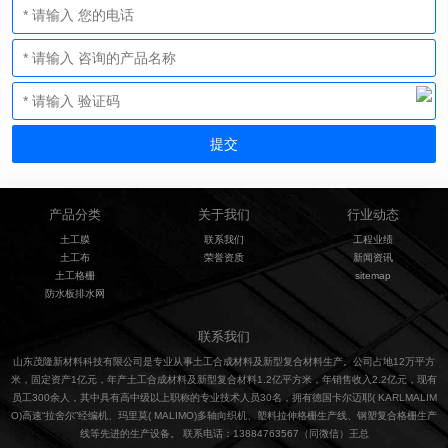
产品分类
关于我们
行业动态
土工膜
联系我们
工程业绩
土工布
荣誉资质
新闻资讯
土工格栅
sitemap
防水板排水网
联系我们
山东茂隆新材料科技有限公司是专业从事土工合成材料及新型复合材料生产。公司占地12万平方
米，固定资产1亿元，年产土工合成材料及新型复合材料1.2亿平方米，年销售收入2.2亿元，现有
员工300余人，其中具有高中级以上职称的专业技术人员30名，拥有德国卡尔迈耶( KARLMALIM
O)高速“拉舍尔”经编机、玛里莫( MALIMO)多轴向织机、塑料拉伸格栅生产线、钢塑复合格栅生产
线等先进的生产设备。 联系电话：13884763567（同微信）王总