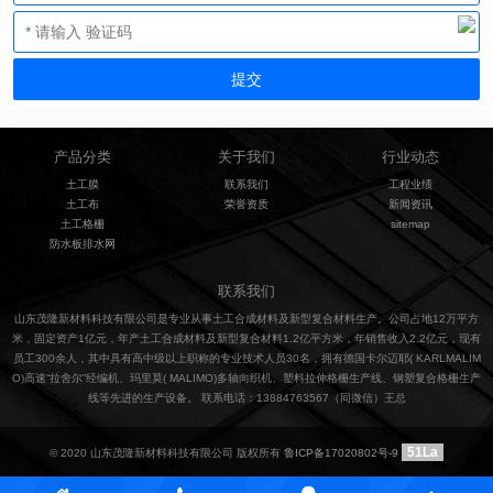
产品分类
关于我们
行业动态
土工膜
联系我们
工程业绩
土工布
荣誉资质
新闻资讯
土工格栅
sitemap
防水板排水网
联系我们
山东茂隆新材料科技有限公司是专业从事土工合成材料及新型复合材料生产。公司占地12万平方
米，固定资产1亿元，年产土工合成材料及新型复合材料1.2亿平方米，年销售收入2.2亿元，现有
员工300余人，其中具有高中级以上职称的专业技术人员30名，拥有德国卡尔迈耶( KARLMALIM
O)高速“拉舍尔”经编机、玛里莫( MALIMO)多轴向织机、塑料拉伸格栅生产线、钢塑复合格栅生产
线等先进的生产设备。 联系电话：13884763567（同微信）王总
51La
© 2020 山东茂隆新材料科技有限公司 版权所有
鲁ICP备17020802号-9