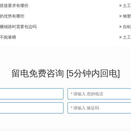
搭接要求有哪些
土工
的优势有哪些
钢塑
栅铺路时需要包边吗
自粘
不能暴晒
土工
留电免费咨询 [5分钟内回电]