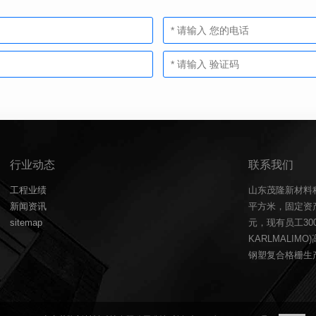
行业动态
联系我们
工程业绩
山东茂隆新材料
新闻资讯
平方米，固定资产
sitemap
元，现有员工3
KARLMALIM
钢塑复合格栅生产