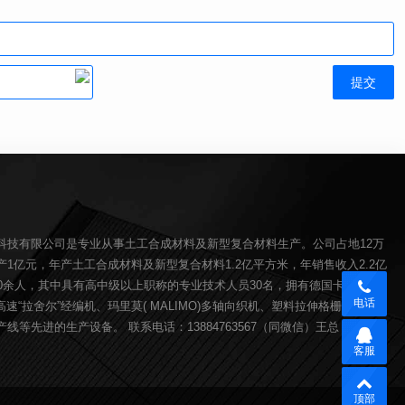
科技有限公司是专业从事土工合成材料及新型复合材料生产。公司占地12万
1亿元，年产土工合成材料及新型复合材料1.2亿平方米，年销售收入2.2亿
00余人，其中具有高中级以上职称的专业技术人员30名，拥有德国卡尔迈耶(
电话
O)高速“拉舍尔”经编机、玛里莫( MALIMO)多轴向织机、塑料拉伸格栅生产线、
线等先进的生产设备。 联系电话：13884763567（同微信）王总
客服
顶部