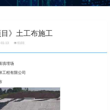
项目》土工布施工
-01-13
6103
圾填埋场
林工程有限公司
布