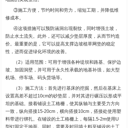
③施工方便，节约时间和劳力，缩短工期，并降低维
修成本。
④这项措施可以预防涵洞出现裂纹，同时增强土坡，
防止水土流失。此外，还可以减少垫层厚度，从而节约造
价。最重要的是，它可以提高支撑边坡植草网垫的稳定
性，进而促进绿化环境的改善。
（2）适用范围：可用于增强各种堤坝和路基、保护边
坡、加固洞壁，并可用于永久性承载的地基补强，如大型
机场、停车场、码头货场等。
（3）施工方法：首先进行基床的挖掘，然后在基床上
设置高差不超过10cm的砂垫层，并对其进行碾压以形成平
坦的基础。接着铺设土工格栅，使其纵轴与主要受力方向
一致，纵向搭接15-20cm，横向搭接10cm，搭接处使用塑
料带进行绑扎。在铺设的土工格栅上，每隔1.5-2m使用U
型钉固定于地面。同时，需要及时回填土料至铺设的土工