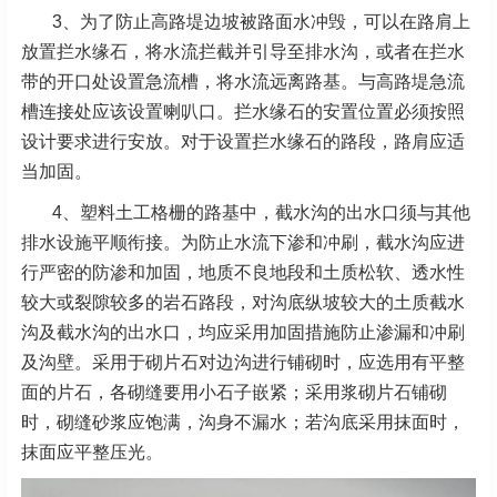
3、为了防止高路堤边坡被路面水冲毁，可以在路肩上
放置拦水缘石，将水流拦截并引导至排水沟，或者在拦水
带的开口处设置急流槽，将水流远离路基。与高路堤急流
槽连接处应该设置喇叭口。拦水缘石的安置位置必须按照
设计要求进行安放。对于设置拦水缘石的路段，路肩应适
当加固。
4、塑料土工格栅的路基中，截水沟的出水口须与其他
排水设施平顺衔接。为防止水流下渗和冲刷，截水沟应进
行严密的防渗和加固，地质不良地段和土质松软、透水性
较大或裂隙较多的岩石路段，对沟底纵坡较大的土质截水
沟及截水沟的出水口，均应采用加固措施防止渗漏和冲刷
及沟壁。采用于砌片石对边沟进行铺砌时，应选用有平整
面的片石，各砌缝要用小石子嵌紧；采用浆砌片石铺砌
时，砌缝砂浆应饱满，沟身不漏水；若沟底采用抹面时，
抹面应平整压光。