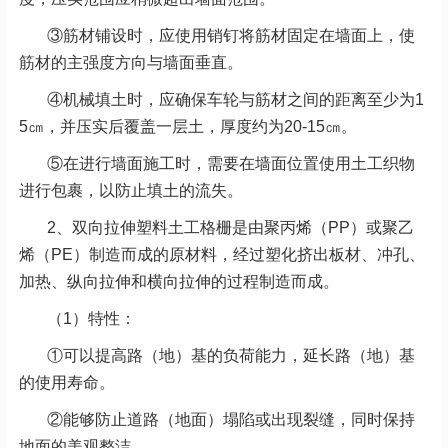
③筋材铺设时，应使用销钉将筋材固定在墙面上，使
筋材的主强度方向与墙面垂直。
④机械填土时，应确保车轮与筋材之间的距离至少为1
5㎝，并压实后覆盖一层土，厚度约为20-15㎝。
⑤在进行墙面施工时，需要在墙面位置使用土工织物
进行包裹，以防止填土的流失。
2、双向拉伸塑料土工格栅是由聚丙烯（PP）或聚乙
烯（PE）制造而成的原材料，经过塑化挤出板材、冲孔、
加热、纵向拉伸和横向拉伸的过程制造而成。
（1）特性：
①可以提高路（地）基的负荷能力，延长路（地）基
的使用寿命。
②能够防止道路（地面）塌陷或出现裂缝，同时保持
地面的美观整洁。