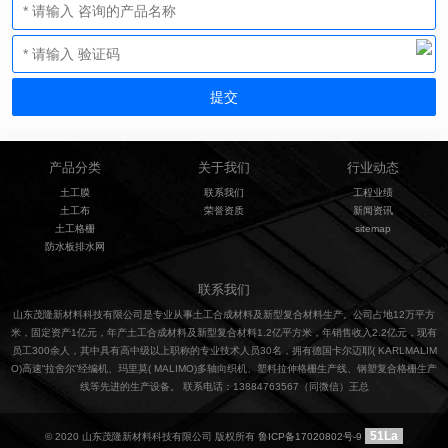
产品分类
关于我们
行业动态
土工膜
联系我们
工程业绩
土工布
荣誉资质
新闻资讯
土工格栅
sitemap
防水板排水网
联系我们
山东茂隆新材料科技有限公司是专业从事土工合成材料及新型复合材料生产。公司占地12万平方
米，固定资产1亿元，年产土工合成材料及新型复合材料1.2亿平方米，年销售收入2.2亿元，现有
员工300余人，其中具有高中级以上职称的专业技术人员30名，拥有德国卡尔迈耶( KARLMALIM
O)高速“拉舍尔”经编机、玛里莫( MALIMO)多轴向织机、塑料拉伸格栅生产线、钢塑复合格栅生产
线等先进的生产设备。 联系电话：13884763567（同微信）王总
51La
© 2020 山东茂隆新材料科技有限公司 版权所有
鲁ICP备17020802号-9