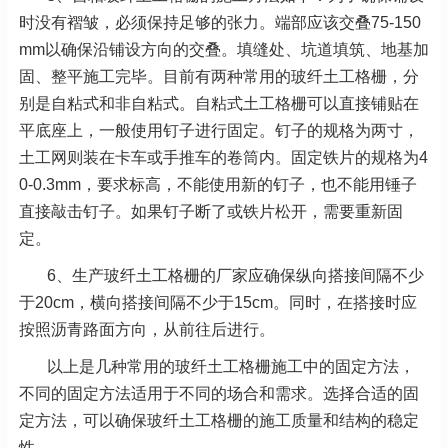
时没有褶皱，必须保持足够的张力。端部应该交叠75-150
mm以确保沿铺设方向的交叠。填缝处、坑道填筑、地基加
固、整平施工完毕。目前有两种常用的玻纤土工格栅，分
别是自粘式和非自粘式。自粘式土工格栅可以直接铺贴在
平底座上，一般使用钉子进行固定。钉子的规格为两寸，
土工网则装在卡车或手推车的卷筒内。固定铁片的规格为4
0-0.3mm，要求标高，不能使用新的钉子，也不能用锤子
直接敲击钉子。如果钉子断了或铁片松开，需要重新固
定。
6、生产玻纤土工格栅的厂家应确保纵向搭接间隔不少
于20cm，横向搭接间隔不少于15cm。同时，在搭接时应
按照沥青路面方向，从前往后进行。
以上是几种常用的玻纤土工格栅施工中的固定方法，
不同的固定方法适用于不同的场合和需求。选择合适的固
定方法，可以确保玻纤土工格栅的施工质量和结构的稳定
性。