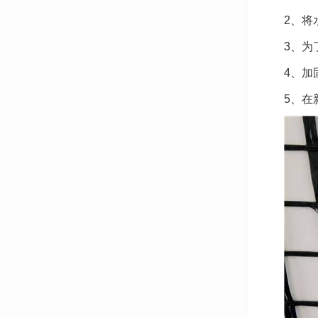
2、将
3、为
4、加
5、在