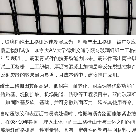
，玻璃纤维土工格栅迅速发展成为一种新型土工格栅，被广泛应
的覆盖物测试仪，加拿大AM大学德州交通学院对玻璃纤维土工格
验结果表明，加筋沥青试件的抗开裂能力比未加筋试件高出两倍
丙烯土工格栅、土工织物、厚沥青混凝土加铺层等反光裂缝控制
制反射裂缝的效果最为显著，且成本适中，建议推广应用。
维土工格栅因其耐高温、低耐寒、耐老化、耐腐蚀等优良功能而
铁路路基、堤防护坡、机场跑道、防砂等工程项目中。双向玻璃
固、加固路基及软土基础，并可分散路面应力、延长其使用寿命
自粘压敏胶和表面沥青浸渍处理时，格栅与沥青路面能够紧密结
。在08~10年期间，埋入土体中的土工格栅由于与土体之间的
，玻璃纤维格栅是一种重量轻、具有一定弹性的塑料平网材料，