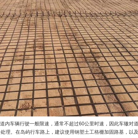
道内车辆行驶一般限速，通常不超过60公里时速，因此车辙对
行处理。在岛屿行车路上，建议使用
钢塑土工格栅
加固路基，以