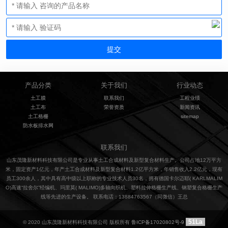
产品分类
关于我们
行业动态
土工膜
联系我们
工程业绩
土工布
荣誉资质
新闻资讯
土工格栅
sitemap
防水板排水网
联系我们
山东茂隆新材料科技有限公司是专业从事土工合成材料及新型复合材料生产。公司占地12万平方
米，固定资产1亿元，年产土工合成材料及新型复合材料1.2亿平方米，年销售收入2.2亿元，现有
员工300余人，其中具有高中级以上职称的专业技术人员30名，拥有德国卡尔迈耶( KARLMALIM
O)高速“拉舍尔”经编机、玛里莫( MALIMO)多轴向织机、塑料拉伸格栅生产线、钢塑复合格栅生产
线等先进的生产设备。 联系电话：13884763567（同微信）王总
51La
© 2020 山东茂隆新材料科技有限公司 版权所有
鲁ICP备17020802号-9