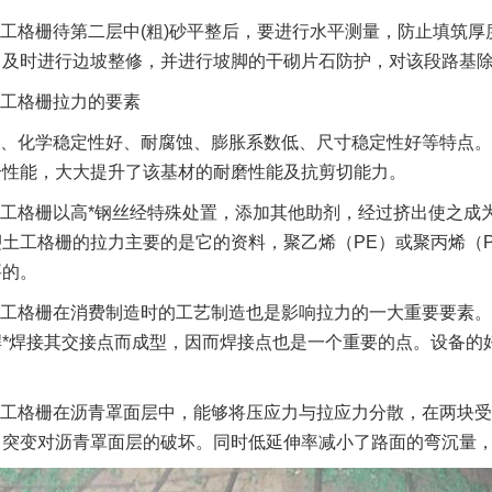
工格栅待第二层中(粗)砂平整后，要进行水平测量，防止填筑厚
及时进行边坡整修，并进行坡脚的干砌片石防护，对该段路基除每侧
工格栅拉力的要素
、化学稳定性好、耐腐蚀、膨胀系数低、尺寸稳定性好等特点。
合性能，大大提升了该基材的耐磨性能及抗剪切能力。
工格栅以高*钢丝经特殊处置，添加其他助剂，经过挤出使之成为
土工格栅的拉力主要的是它的资料，聚乙烯（PE）或聚丙烯（
要的。
工格栅在消费制造时的工艺制造也是影响拉力的一大重要要素。
*焊接其交接点而成型，因而焊接点也是一个重要的点。设备的
工格栅在沥青罩面层中，能够将压应力与拉应力分散，在两块受
力突变对沥青罩面层的破坏。同时低延伸率减小了路面的弯沉量