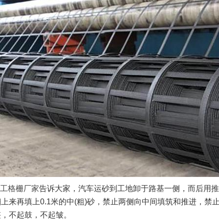
工格栅厂家
告诉大家，汽车运砂到工地卸于路基一侧，而后用推土
上来再填上0.1米的中(粗)砂，禁止两侧向中间填筑和推进，禁
整，不起鼓，不起皱。