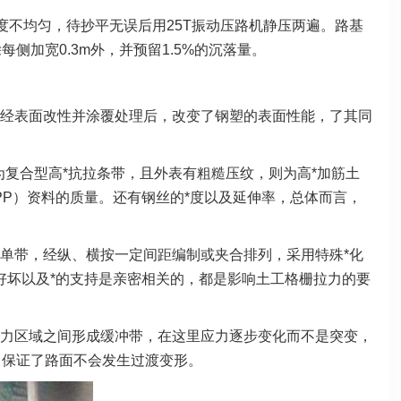
度不均匀，待抄平无误后用25T振动压路机静压两遍。路基
加宽0.3m外，并预留1.5%的沉落量。
经表面改性并涂覆处理后，改变了钢塑的表面性能，了其同
复合型高*抗拉条带，且外表有粗糙压纹，则为高*加筋土
PP）资料的质量。还有钢丝的*度以及延伸率，总体而言，
单带，经纵、横按一定间距编制或夹合排列，采用特殊*化
好坏以及*的支持是亲密相关的，都是影响土工格栅拉力的要
力区域之间形成缓冲带，在这里应力逐步变化而不是突变，
，保证了路面不会发生过渡变形。