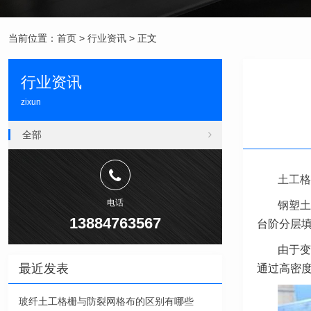
当前位置：
首页
>
行业资讯
> 正文
行业资讯
zixun
全部
土工格
电话
钢塑土
13884763567
台阶分层
由于变
最近发表
通过高密度
玻纤土工格栅与防裂网格布的区别有哪些