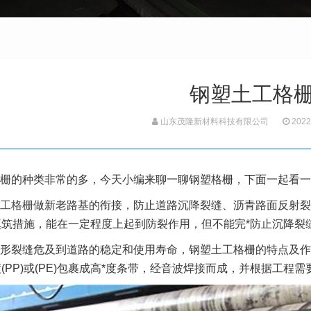
钢塑土工格
山东茂隆新材料科技有限公司
2022
栅
的种类非常的多，今天小编来聊一聊钢塑格栅，下面一起看一
工格栅
做新老路基的衔接，防止道路沉降裂缝、沥青路面反射裂
填筑措施，能在一定程度上起到防裂作用，但不能完*防止沉降裂
形裂缝危及到道路的稳定和使用寿命，钢塑土工格栅的特点及作
(PP)或(PE)包裹成高*度条带，经音波焊接而成，并根据工