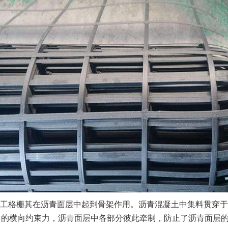
工格栅其在沥青面层中起到骨架作用。沥青混凝土中集料贯穿于
中的横向约束力，沥青面层中各部分彼此牵制，防止了沥青面层的