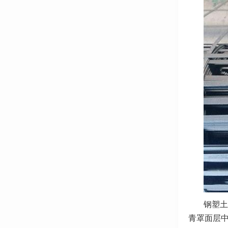
钢塑土
青罩面层