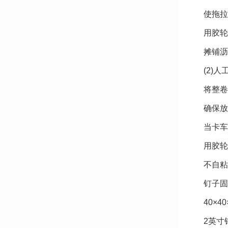
使拖拉
用胶轮
摊铺沥
(2)人
将整卷
确保放
当卡车
用胶轮
不自粘
钉子固
40×
2英寸