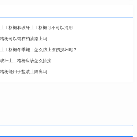
土工格栅和玻纤土工格栅可不可以混用
格栅可以铺在柏油路上吗
土工格栅冬季施工怎么防止冻伤损坏呢？
玻纤土工格栅应该怎么搭接
格栅能用于盐渍土隔离吗