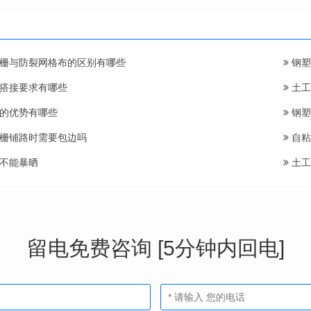
栅与防裂网格布的区别有哪些
钢塑
搭接要求有哪些
土工
的优势有哪些
钢塑
栅铺路时需要包边吗
自粘
不能暴晒
土工
留电免费咨询 [5分钟内回电]