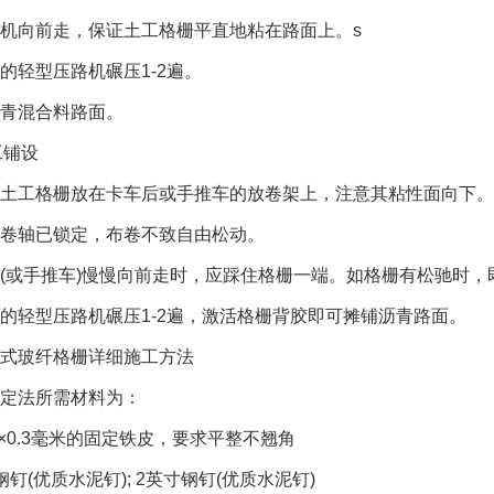
机向前走，保证土工格栅平直地粘在路面上。s
的轻型压路机碾压1-2遍。
青混合料路面。
工铺设
土工格栅放在卡车后或手推车的放卷架上，注意其粘性面向下。
卷轴已锁定，布卷不致自由松动。
(或手推车)慢慢向前走时，应踩住格栅一端。如格栅有松驰时，
的轻型压路机碾压1-2遍，激活格栅背胶即可摊铺沥青路面。
式玻纤格栅详细施工方法
定法所需材料为：
40×0.3毫米的固定铁皮，要求平整不翘角
钢钉(优质水泥钉); 2英寸钢钉(优质水泥钉)