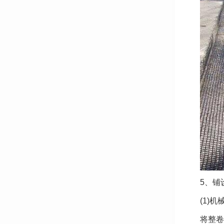
5、铺
(1)机
将整卷