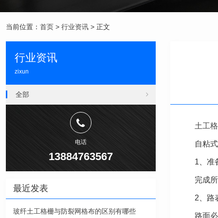
当前位置：
首页
>
行业资讯
> 正文
行业资讯
zixun
全部
土工格
电话
自粘式
13884763567
1、准
完成所
最近发表
2、路
玻纤土工格栅与防裂网格布的区别有哪些
路面必