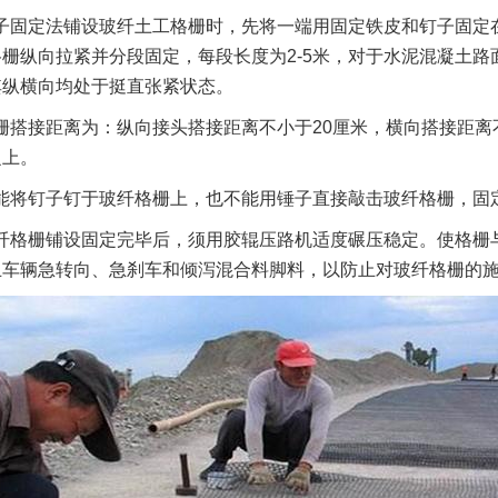
子固定法铺设玻纤土工格栅时，先将一端用固定铁皮和钉子固定
栅纵向拉紧并分段固定，每段长度为2-5米，对于水泥混凝土
其纵横向均处于挺直张紧状态。
栅搭接距离为：纵向接头搭接距离不小于20厘米，横向搭接距离
之上。
能将钉子钉于玻纤格栅上，也不能用锤子直接敲击玻纤格栅，固
纤格栅铺设固定完毕后，须用胶辊压路机适度碾压稳定。使格栅
止车辆急转向、急刹车和倾泻混合料脚料，以防止对玻纤格栅的