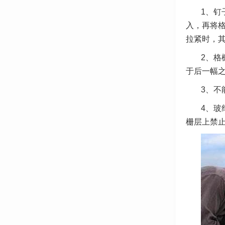
1、钉
入，再将格
拉紧时，
2、格
于后一幅
3、不
4、玻
栅层上禁