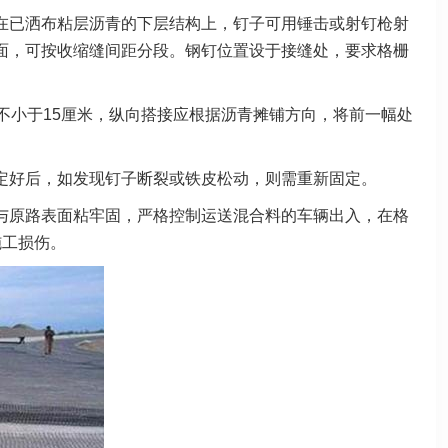
在已洒布粘层沥青的下层结构上，钉子可用锤击或射钉枪射
路面，可按收缩缝间距分段。钢钉位置设于接缝处，要求格栅
不小于15厘米，纵向搭接应根据沥青摊铺方向，将前一幅处
定好后，如发现钉子断裂或铁皮松动，则需重新固定。
与原路表面粘牢固，严格控制运送混合料的车辆出入，在格
施工损伤。