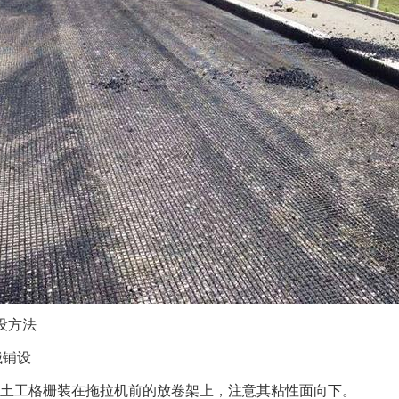
设方法
械铺设
土工格栅装在拖拉机前的放卷架上，注意其粘性面向下。