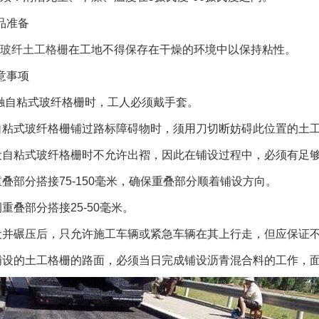
品准备
玻纤土工格栅
在工地不得保存在干燥的环境中以保持粘性。
意事项
 接触自粘式玻纤格栅时，工人必须戴手套。
当自粘式玻纤格栅铺过路标障碍物时，须用刀切断妨碍此位置的土
铺设自粘式玻纤格栅时不允许出褶，因此在铺设过程中，必须有足
端重叠部分搭接75-150毫米，确保重叠部分顺着铺设方向。
两侧重叠部分搭接25-50毫米。
铺设并碾压后，只允许施工车辆或紧急车辆在其上行走，但应保证
已铺设的土工格栅的路面，必须当日完成铺设沥青混合料的工作，