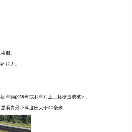
工格栅。
够的拉力。
不因车辆的转弯或刹车对土工格栅造成破坏。
面层沥青最小厚度应大于40毫米。