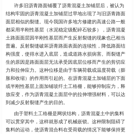
许多旧沥青路面铺覆了沥青混凝土加铺层后，被认为
结构牢固的沥青混凝土加铺层过早地出现了与旧沥青路面
面层相似的裂缝。现今我国许多地方修建的高速公路一般
都采用半刚性基层（水泥稳定级配碎石较多），沥青混凝
土路面面层因半刚性基层而产生反射裂缝的现象也已相当
普遍。反射裂缝破坏沥青路面表面的连续性，降低路面结
构强度，使得水进入底层，造成道路水损病害。而裂缝产
生的原因是路面面层无法承受因底层位移而产生的剪切应
力和拉伸应力。这种位移是由于车辆荷载或温度荷载（膨
胀和收缩）的作用而引起的。在沥青混凝土加铺层的下面
或半刚性基层上面加铺
玻纤土工格栅
，能够抑制应力，释
放应变，作为沥青混凝土面层中的拉伸增强材料，可以达
到减少反射裂缝产生的目的。
由于
塑料土工格栅
是网状结构，沥青混凝土中的集料
可以贯穿其中，这样就形成了机械嵌锁。这种限制阻碍了
集料的运动，使沥青混合料在受荷载的情况下能够保持更