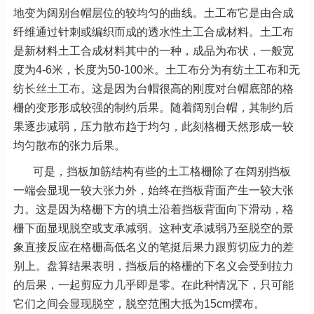
地变为阔别台帽层位的较均匀的曲线。土工布它是由合成
纤维通过针刺或编织而成的透水性土工合成材料。土工布
是新材料土工合成材料其中的一种，成品为布状，一般宽
度为4-6米，长度为50-100米。土工布分为有纺土工布和无
纺
长丝土工布
。这是因为台帽很高的刚度对台帽底部的格
栅的变形形成较强的制约后果。随着阔别台帽，其制约后
果逐步减弱，压力散布趋于均匀，此刻格栅天然形成一较
均匀散布的张力后果。
可是，挡板加筋结构有些的土工格栅除了在阔别挡板
一端会显现一较大张力外，始终在挡板背面产生一较大张
力。这是因为格栅下方的填土沿着挡板背面向下滑动，格
栅下面显现脱空或支承减弱。这种支承减弱乃至脱空的景
象直接反应在格栅高低名义的笔挺后果力跟剪切应力的差
别上。盘算结果表明，挡板后的格栅的下名义会受到拉力
的后果，一起剪应力几乎即是零。在此种情况下，只可能
它们之间会显现脱空，脱空范围大抵为15cm摆布。