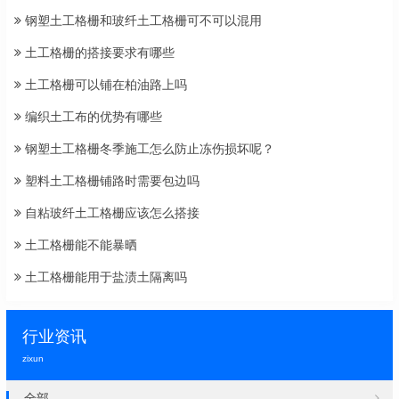
钢塑土工格栅和玻纤土工格栅可不可以混用
土工格栅的搭接要求有哪些
土工格栅可以铺在柏油路上吗
编织土工布的优势有哪些
钢塑土工格栅冬季施工怎么防止冻伤损坏呢？
塑料土工格栅铺路时需要包边吗
自粘玻纤土工格栅应该怎么搭接
土工格栅能不能暴晒
土工格栅能用于盐渍土隔离吗
行业资讯
zixun
全部