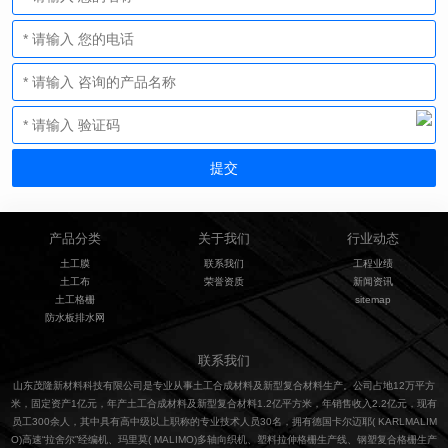
产品分类
关于我们
行业动态
土工膜
联系我们
工程业绩
土工布
荣誉资质
新闻资讯
土工格栅
sitemap
防水板排水网
联系我们
山东茂隆新材料科技有限公司是专业从事土工合成材料及新型复合材料生产。公司占地12万平方
米，固定资产1亿元，年产土工合成材料及新型复合材料1.2亿平方米，年销售收入2.2亿元，现有
员工300余人，其中具有高中级以上职称的专业技术人员30名，拥有德国卡尔迈耶( KARLMALIM
O)高速“拉舍尔”经编机、玛里莫( MALIMO)多轴向织机、塑料拉伸格栅生产线、钢塑复合格栅生产