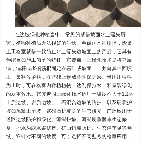
在边坡绿化种植当中，常见的就是坡面水土流失厉
害，植物种植后无法很好的生长。会被雨水冲刷掉，蜂巢
土工格室就是一款防止水土流失边坡固土的产品，它具有
伸缩自如施工简单的特征。它覆盖固土绿化技术是将它展
铺，锚杆或者钢筋棍固定在基础或坡面上，并向其中回填
土、集料等填料，在基础上形成柔性保护层。当所用填料
为土时，可在格室内种植植物，达到保持水土和景观绿化
的双重效果。它覆盖固土绿化技术适用于坡度不大于1:1的
土质边坡、岩质边坡、土石混合边坡的防护，以及硬质护
坡如混凝土护坡、浆砌石护坡等的生态修复，广泛应用于
道路边坡防护和绿化、河湖护坡、河湖硬质驳岸生态修
复、排水沟或水渠修建、矿山边坡防护、生态停车场等领
域。它针对不同的坡度，可以选择不同型号的格室应用，