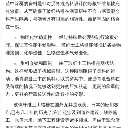
艺中涂覆的资料是针对沥青混合料设计的每根纤维都被充
分涂覆。从而确保了玻纤格栅在沥青层中不会与沥青混合
料产生隔离，与沥青具有很高的相容性。而是牢固的结合
在一起。
5、物理化学稳定性 — 经过特殊后处理剂进行涂覆处
理。保证其性能不受影响。 玻纤土工格栅能够抵抗各类物
理磨损、化学侵蚀、生物侵蚀和气候变化。
6、集料嵌锁和限制 — 由于玻纤土工格栅是网状结
构。这样就形成了机械嵌锁。这种限制阻碍了集料的运
动，沥青混凝土中的集料可以贯穿其中。使沥青混合料在
受荷载的情况下能够达到更好的压实状态，更高的承重能
力，更好的荷载传送性能及较小的变形。
玻璃纤维土工格栅在国外尤其是欧美、日本的应用极
广,已有几十年的历史了,它广泛涉及到道路建设、铁路施
工、水库水坝、地下工程建设等诸多领域。但由于观念所
限在我国尤其是在道路建设方面的应用还很窄,基本上是一