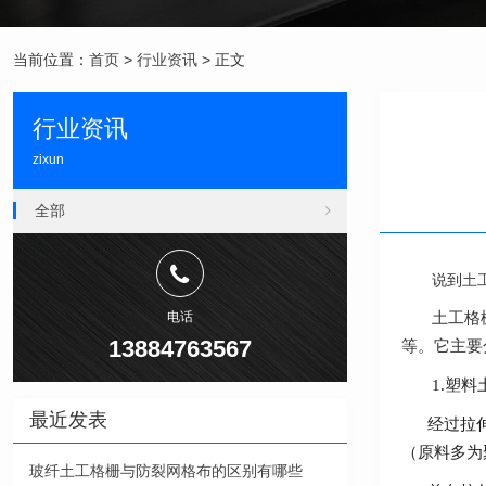
当前位置：
首页
>
行业资讯
> 正文
行业资讯
zixun
全部
说到
土
电话
土工格栅是
13884763567
等。它主要
1.
塑料
最近发表
经过拉伸形
（原料多为
玻纤土工格栅与防裂网格布的区别有哪些