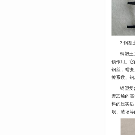
钢塑
2.
钢塑土工格
锁作用。它
钢丝，蠕变
擦系数。钢
钢塑复合格
聚乙烯的高
料的压实后
坝、渣场等