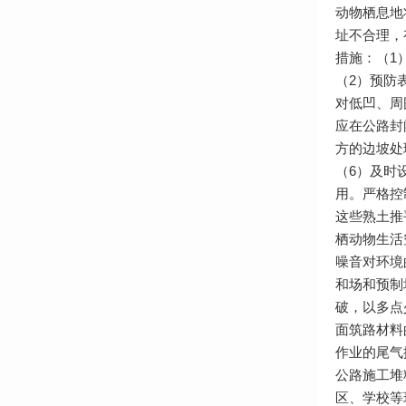
动物栖息地
址不合理，
措施：（1
（2）预防
对低凹、周
应在公路封
方的边坡处
（6）及时
用。严格控
这些熟土推
栖动物生活
噪音对环境
和场和预制
破，以多点
面筑路材料
作业的尾气
公路施工堆
区、学校等