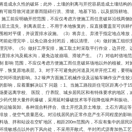
将造成永久性的破坏；此外，土壤的剥离与开挖容易造成土壤结构的
有可能导致河道淤塞而阻碍行洪、滑坡、地基下陷，以及损毁耕地、
）施工前应明确开挖范围，不应仅考虑方便施工而任意破坏沿线两侧
表层土流失。剥离表层土，不用于本地恢复的，应直接覆盖至可供耕
围相对平缓，并设置排水设施。（3）将弃土、弃渣于指定地点堆放
闭前处理完毕，以免公路全封闭后，难以清理。（4）做好施工组织
理完毕。（5）做好工序安排，施工取土时采取平行作业，边开挖、
设置排水沟及截水沟，避免边坡崩塌、滑坡产生。（7）对临时借地
制 影响 范围，不应仅考虑方便施工而任意破坏场地以外的植被。
平，恢复原地表层。3、对于不可避免的河道及河岸开挖工程，要明
空间环境的影响。3.2 噪声方面施工机械作业及运输车辆作业产生
的影响，应着重解决以下 问题 ：1、当施工路段距住宅区距离小于1
场要远离学校、 医院 、疗养院、城乡居民区和有特殊要求的地区，
少药代替大量炸药爆破，采用延时爆破技术等手段降低噪声和振动。4
的运输装卸、各种混合料拌合、借土开挖及弃土堆放、土石方调运等
排放，使空气质量恶化。对沿线居民的正常作息产生不同程度的影响
料场、拌和站设在空旷地区，相距200m范围内，不应有集中的居民
环境敏感点以外的下风向处，不采用开敞式、半封闭式沥青加热工艺