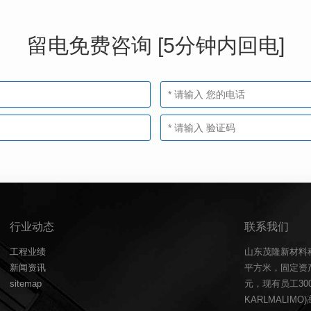
留电免费咨询 [5分钟内回电]
行业动态
联系我们
工程业绩
山东茂隆新材料
新闻资讯
平方米，固定资产
sitemap
元，现有员工3
KARLMALIM