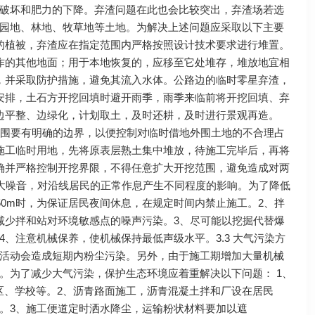
破坏和肥力的下降。弃渣问题在此也会比较突出，弃渣场若选
园地、林地、牧草地等土地。为解决上述问题应采取以下主要
的植被，弃渣应在指定范围内严格按照设计技术要求进行堆置。
作的其他地面；用于本地恢复的，应移至它处堆存，堆放地宜相
，并采取防护措施，避免其流入水体。公路边的临时零星弃渣，
安排，土石方开挖回填时避开雨季，雨季来临前将开挖回填、弃
边平整、边绿化，计划取土，及时还耕，及时进行景观再造。
范围要有明确的边界，以便控制对临时借地外围土地的不合理占
对施工临时用地，先将原表层熟土集中堆放，待施工完毕后，再将
确并严格控制开挖界限，不得任意扩大开挖范围，避免造成对两
较大噪音，对沿线居民的正常作息产生不同程度的影响。为了降低
50m时，为保证居民夜间休息，在规定时间内禁止施工。2、拌
减少拌和站对环境敏感点的噪声污染。3、尽可能以挖掘代替爆
、注意机械保养，使机械保持最低声级水平。3.3 大气污染方
活动会造成短期内粉尘污染。另外，由于施工期增加大量机械
。为了减少大气污染，保护生态环境应着重解决以下问题： 1、
区、学校等。2、沥青路面施工，沥青混凝土拌和厂设在居民
。3、施工便道定时洒水降尘，运输粉状材料要加以遮