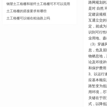
路网规划的
钢塑土工格栅和玻纤土工格栅可不可以混用
是对 自然
土工格栅的搭接要求有哪些
定建设规模
土工格栅可以铺在柏油路上吗
互通立交的
定，就成为
识到可行性
业用地、森
（3）穿越
息，危及居
物栖息地，
论及环境评
和保护费用
3、以运行
应基本顺应
路堑变为低
用环境，尽
关键在于匝
式，以降低