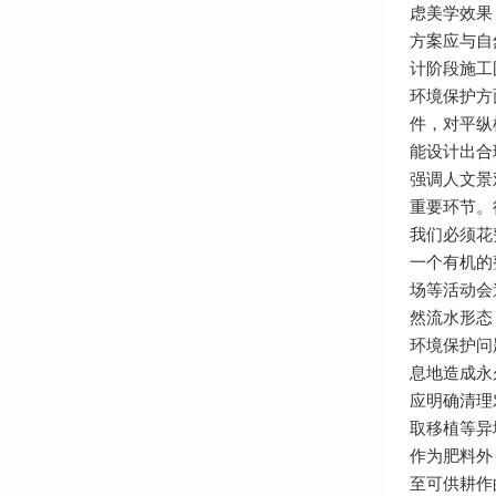
虑美学效果
方案应与自
计阶段施工
环境保护方
件，对平纵
能设计出合
强调人文景
重要环节。
我们必须花
一个有机的
场等活动会
然流水形态
环境保护问
息地造成永
应明确清理
取移植等异
作为肥料外
至可供耕作