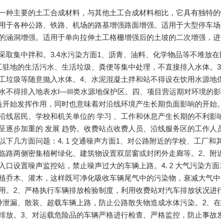
一种主要的土工合成材料，与其他土工合成材料相比，它具有独特的
用于各种公路、铁路、机场的路基增强路面增强。适用于大型停车场
的涵洞增强。适用于单向拉伸土工格栅增强后的土坡的二次增强，进
采取集中拌和。3.4水污染方面1、沥青、油料、化学物品等不堆放
工驻地的生活污水、生活垃圾、粪便等集中处理，不直接排入水体。
工垃圾等随意抛入水体。4、水泥混凝土拌和站不得设在饮用水源地
水不得排入地表水I—III类水源地保护区。四、项目营运期对环境的影
效益开始发挥作用，同时也意味着对沿线环境产生长期负面影响的开始
沿线居民、学校和机关单位的 学习 、工作和休息产生长期的不利
呈逐步加重的 发展 趋势。收费站点收费人员、沿线服务区的工作
以下几方面问题：4. 1 交通噪声方面1、对公路附近的学校、工厂
临路两侧密集植树绿化、建筑物设置双层窗或封闭外走廊等。2、附
入口设置噪声监控站，禁止噪声过大的车辆上路。4. 2 大气污染方
植乔木、灌木，这样既可净化吸收车辆尾气中的污染物，衰减大气中
用。2、严格执行车辆排放检验制度，利用收费站对汽车排放状况进行抽
种泄漏、散装、超载车辆上路，防止公路散失物造成水体污染。2、
排放。3、对运载危险品的车辆严格进行检查、严格监控，防止事故