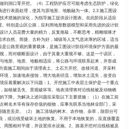
做到洞口零开挖。（4）工程防护应尽可能考虑生态防护，绿化
进行表面处理，使其与原地形、地貌融为一体。2.3 施工图设
技术措施的深化，为指导施工提供设计图表。在此阶段从适应
度。特别是山区公路，应利用地形数据模型和采用先进的设计软
设计人员花费大量的精力，反复推敲，不断思考，精雕细琢才
追求自然、简捷、古朴为好，城镇等人文气息浓厚的区域，适当
面是公路景观的重要载体，是施工图设计阶段环境保护方面的最
视，而对横断面设计，由于其量大重视不够。这是一个误区，
与地形、地质、地貌相适应，将公路与环境联系起来，并形成
环境方面施工期间由于清理表土、土石方开挖、改移河道、开采料
环境，加速地表侵蚀，增大地表径流，增加水土流失，改变自
境应着重解决以下问题：1、开挖施工中表层土保护是一个重点
，如植被丢失、景观破坏等。地表清理将对沿线植被及动物栖
的下降。为解决上述问题应采取以下主要措施：（1）在施工前
古树名木等有保存价值的植物，应事先联系当地林业部门，采
得随意丢弃。（2） 施工清场的树木、农作物、杂草，除部分可
改良，或沿线受破坏土地的恢复。不用于本地恢复的，应直接覆盖
、周围相对平缓，并设置排水设施。2、路基开挖对沿线植被及