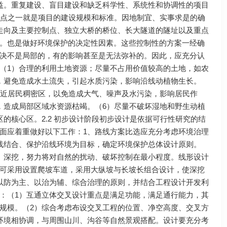
效益。重复建设、盲目建设和缺乏科学性、系统性和协调性的项目
重点之一就是项目的建设规模和标准。因地制宜、实事求是的确
走向及主要控制点、独立大桥的桥位、长大隧道的隧址以及重点
。也是做好环境保护的决定性因素。这些控制性的方案一经确
决不是局部的，有的影响甚至是无法弥补的。因此，应充分认
（1）合理的利用土地资源；尽量不占用价值较高的土地，如农
，避免造成水土流失，引起水质污染，影响沿线动植物生长。
接近居民稠密区，以免造成大气、噪声及水污染，影响居民作
，造成局部区域水资源枯竭。（6）尽量不破坏湿地和野生动植
的核心区。2.2 初步设计阶段初步设计是依据可行性研究的结
面应着重做好以下工作：1、路线方案比选应充分考虑环境治理
线结合、保护沿线环境为目标，确定环境保护总体设计原则。
、深挖，努力将对自然的扰动、破坏控制在最小程度。线形设计
可采用设置爬坡车道，采用大纵坡与长坡长组合设计，使深挖
以防为主、以治为辅、综合治理的原则，并结合工程设计开发利
：（1）互通立体交叉设计重点是满足功能，满足通行能力，其
规模。（2）综合考虑布设交叉工程的位置、净空高度、交叉方
环境相协调，与周围山川、沟谷等自然景观搭配。设计要充分考