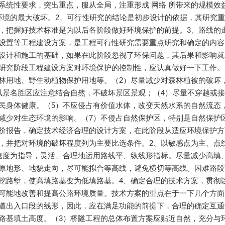
系统性要求，突出重点，服从全局，注重形成 网络 所带来的规模
 环境的最大破坏。2、可行性研究的结论是初步设计的依据，其研究
，把握好技术标准是为以后各阶段做好环境保护的前提。3、路线的
设置等工程建设方案，是工程可行性研究需要重点研究和确定的内容
设计和施工的基础，如果在此阶段忽视了环保问题，其后果和影响就
研究阶段工程建设方案对环境保护的控制性，应认真做好一下工作。
林用地、野生动植物保护用地等。（2）尽量减少对森林植被的破坏
风景名胜区应注意结合自然，不破坏景区景观；（4）尽量不穿越或
民身体健康。（5）不应侵占有价值水体，改变天然水系的自然流态
减少对生态环境的影响。（7）不侵占自然保护区，特别是自然保护区
价报告，确定技术经济合理的设计方案，在此阶段从适应环境保护方
，并把对环境的破坏程度列为主要比选条件。2、以敏感点为主、点
速度为指导，灵活、合理地运用路线平、纵线形指标。尽量减少高填
原地形、地貌走向，尽可能拟合等高线，避免横切等高线。困难路段
挖路堑，使高填路基变为低填路基。4、确定合理的技术方案，贯彻
可能地改善和提高公路环境质量。技术方案的重点在于一下几个方面
道出入口段的线形，因此，应在满足功能的前提下，合理的确定互通
路基填土高度。（3）桥隧工程的总体布置方案应贴近自然，充分与