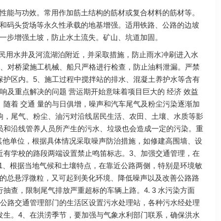
性能与功效。常用作加筋土结构的筋材或复合材料的筋材等。
和码头货场等永久性承载的地基增强。适用铁路、公路的边坡
一步增强土坡，防止水土流失。矿山、坑道加固。
在民用水井及河流湖泊附近，并采取措施，防止雨水冲刷进入水
3、对桥梁施工机械、船只严格进行检查，防止油料泄漏。严禁
保护区内。5、施工过程中搅拌站的排水、混凝土养护水等含有
响及重点解决的问题 营运期开始意味着项目巨大的 经济 效益
。随着 交通 量的与日俱增，噪声和汽车尾气及粉尘污染逐渐加
影响，尾气、粉尘、油污对沿线居民生活、农田、土壤、水质等影
人员和沿线管养人员所产生的污水、垃圾也会造成一定的污染。重
和其他单位，根据具体情况采取噪声防治措施，如修建高围墙、设
近有学校的路段两端设置禁止鸣笛标志。3、加强交通管理，在
面1、根据当地气候和土壤特点，在靠近公路两侧，特别是环境敏
的总悬浮微粒，又可起到美化环境、降低噪声以及改善公路路
查，限制尾气排放严重超标的车辆上路。4. 3 水污染方面
在公路交通管理部门的生活区设置污水处理站，各种污水经处理
发生。4、在洪涝季节，要加强与气象水利部门联系，确保洪水