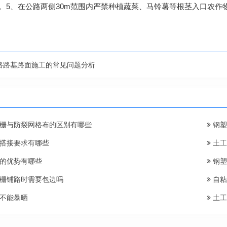
。5、在公路两侧30m范围内严禁种植蔬菜、马铃薯等根茎入口农作
路路基路面施工的常见问题分析
栅与防裂网格布的区别有哪些
钢塑
搭接要求有哪些
土工
的优势有哪些
钢塑
栅铺路时需要包边吗
自粘
不能暴晒
土工