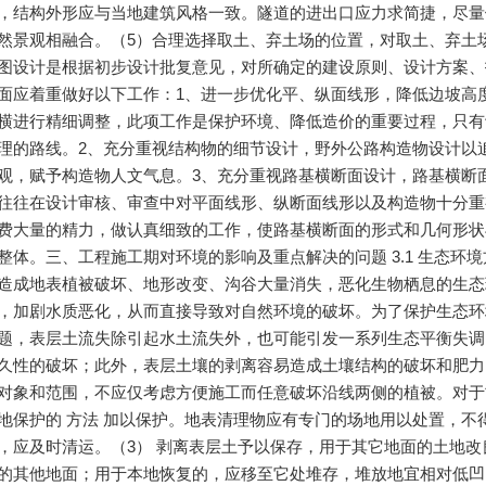
，结构外形应与当地建筑风格一致。隧道的进出口应力求简捷，尽量
然景观相融合。（5）合理选择取土、弃土场的位置，对取土、弃土场
图设计是根据初步设计批复意见，对所确定的建设原则、设计方案、
面应着重做好以下工作：1、进一步优化平、纵面线形，降低边坡高
横进行精细调整，此项工作是保护环境、降低造价的重要过程，只有
理的路线。2、充分重视结构物的细节设计，野外公路构造物设计以
观，赋予构造物人文气息。3、充分重视路基横断面设计，路基横断
往往在设计审核、审查中对平面线形、纵断面线形以及构造物十分重
费大量的精力，做认真细致的工作，使路基横断面的形式和几何形状
整体。三、工程施工期对环境的影响及重点解决的问题 3.1 生态
造成地表植被破坏、地形改变、沟谷大量消失，恶化生物栖息的生态
，加剧水质恶化，从而直接导致对自然环境的破坏。为了保护生态环
题，表层土流失除引起水土流失外，也可能引发一系列生态平衡失调
久性的破坏；此外，表层土壤的剥离容易造成土壤结构的破坏和肥力
对象和范围，不应仅考虑方便施工而任意破坏沿线两侧的植被。对于
地保护的 方法 加以保护。地表清理物应有专门的场地用以处置，不
，应及时清运。（3） 剥离表层土予以保存，用于其它地面的土地
的其他地面；用于本地恢复的，应移至它处堆存，堆放地宜相对低凹