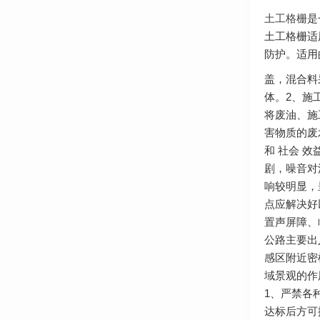
土工格栅
是
土工格栅适
防护。适用
盖，混合料
体。2、施
将废油、施
害物质的废
和 社会 
剧，噪音对
响较明显，
点应解决好
置声屏障、
公路主要出
感区附近密
域景观的作
1、严禁各
达标后方可