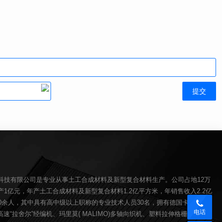
科技有限公司是专业从事土工合成材料及新型复合材料生产。公司占地12万
1亿元，年产土工合成材料及新型复合材料1.2亿平方米，年销售收入2.2亿
00余人，其中具有高中级以上职称的专业技术人员30名，拥有德国卡尔迈耶(
电话
O)高速“拉舍尔”经编机、玛里莫( MALIMO)多轴向织机、塑料拉伸格栅生产线、