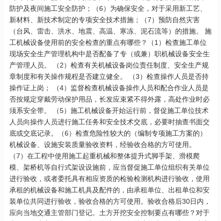
防护及夜间施工安全防护；（6）为确保安全，对于采用新工艺、
新材料、新技术制定的专项安全技术措施；（7）预防自然灾害
（台风、雷击、洪水、地震、高温、寒冻、泥石流等）的措施。 施
工机械设备使用前的安全检查的重点有哪些？（1）检查施工单位
现场安全生产管理机构中是否配备了专（或兼）职机械设备安全生
产管理人员。 （2）检查有关机械设备岗位责任制度、安全生产规
章制度和有关操作规程是否建立健全。 （3）检查操作人员是否持
操作证上岗； （4）监督检查机械设备操作人员和配合作业人员是
否按规定穿戴劳动保护用品，长发应束紧不得外露，高处作业时必
须系安全带。 （5）施工机械设备开始运行前，督促施工单位技术
人员向操作人员进行施工任务和安全技术交底，必要时抽查书面交
底或交底记录。（6）检查危险性较大的（编制专项施工方案的）
机械设备、设施安装质量验收资料，经验收合格的方可使用。
（7）在工程中使用施工起重机械和整体提升式脚手架、滑模爬
模、架桥机等自行式架设设施前，应当督促施工单位组织有关单位
进行验收，或者委托具有相应资质的检验检测机构进行验收，使用
承租的机械设备和施工机具及配件的，由承租单位、出租单位和安
装单位共同进行验收，验收合格的方可使用。验收合格后30日内，
应向当地交通主管部门登记。土方开挖安全控制要点有哪些？对于