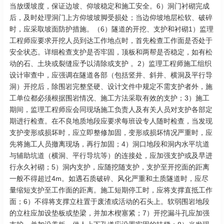
当放缓坡度，保证边坡、仰坡稳定和施工安全。6）洞门衬砌完成
后，及时处理洞门上方仰坡坡脚受损处；当边仰坡地层松软、破碎
时，应采取坡面防护措施。（6）隧道的开挖、支护和衬砌1）监理
工程师应要求开挖人员到达工作地点时，首先检查工作面是否处于
安全状态。详细检查支护是否牢固，顶板和两帮是否稳定，如有松
动的石、土块或裂缝应予以清除或支护 。2）监理工程师施工组织
设计审查中，应强调在隧道各部（包括竖井、斜井、横洞及平行导
洞）开挖后，除围岩完整坚硬、设计文件中规定不需支护者外，施
工单位都必须根据围岩情况、施工方法采取有效的支护；3）施工
期间，监理工程师应会同现场施工负责人及有关人员对支护各部定
期进行检查。在不良地质地段应要求每班设专人随时检查，当发现
支护变形或损坏时，应立即整修加固，变形或损坏情况严重时，应
先将施工人员撤离现场，再行加固；4）洞口地段和洞内水平坑道
与辅助坑道（横洞、平行导坑等）的连接处，应加强支护或及早进
行永久衬砌；5）洞内支护，应随挖随支护，支护至开挖面的距离
一般不得超过4m。如遇石质破碎、风化严重和土质隧道时，应尽
量缩短支护至工作面的距离。施工短期停工时，应将支撑直抵工作
面；6）不得将支撑立柱置于废渣或活动的石头上。软弱围岩地段
的立柱应加设垫板或垫梁，并加木楔塞紧；7）开挖漏斗孔应加强