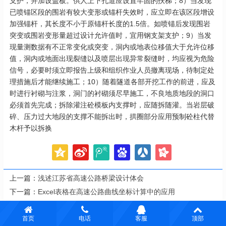
支护，并加设盖板。供人上下孔道应设置牢固的扶梯；8）当发现
已喷锚区段的围岩有较大变形或锚杆失效时，应立即在该区段增设
加强锚杆，其长度不小于原锚杆长度的1.5倍。如喷锚后发现围岩
突变或围岩变形量超过设计允许值时，宜用钢支架支护；9）当发
现量测数据有不正常变化或突变，洞内或地表位移值大于允许位移
值，洞内或地面出现裂缝以及喷层出现异常裂缝时，均应视为危险
信号，必要时须立即报告上级和组织作业人员撤离现场，待制定处
理措施后才能继续施工；10）随着隧道各部开挖工作的前进，应及
时进行衬砌与注浆，洞门的衬砌须尽早施工，不良地质地段的洞口
必须首先完成；拆除灌注砼模板内支撑时，应随拆随灌。当岩层破
碎、压力过大地段的支撑不能拆出时，拱圈部分应用预制砼柱代替
木杆予以拆换
上一篇：
浅述江苏省高速公路桥梁设计体会
下一篇：
Excel表格在高速公路曲线坐标计算中的应用
为您推荐
首页
电话
客服
顶部