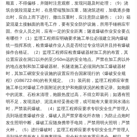
顺直，不得偏移，并随时注意观察，发现问题及时处理；（9）浇
筑合拢段混凝土时，在悬臂端预加压重，随浇筑进程，加载逐步撤
出时，应自上而下进行。撤出压重时，应注意防止砸伤；（10）箱
梁混凝土接触面的凿毛工作，要有安全防护设施，所用手锤柄应牢
固。作业人员之间，应有一定的安全距离；隧道爆破作业安全要点
有哪些？（1）监理工程师应明确要求施工单位必须建立洞内爆破
统一指挥系统，检查爆破作业人员是否经过专业培训并且持有爆破
操作合格证。（2）监理工程师应检查爆破器材加工房的布置，其
位置应设在洞口以外的至少50m远的安全地点。严禁在加工房以外
的地点改制和加工爆破器材。长隧道施工必须洞内加工爆破器材
时，其加工硐室安全设施的设置应符合国家现行的《爆破安全规
程》(GB6722-86)的有关规定。 （3）装药前，监理工程师应审查
施工单位对爆破工作面附近的支护和炮眼状况的检查记录。如炮眼
中的泥浆、石粉末清理，炮眼热度过高，不得立即装药；如遇有照
明不足，发现流砂、泥流未经妥善处理，或可能有大量溶洞水涌出
时，严禁装药爆破。 （4）监理工程师应要求专职安全生产管理人
员到场巡查爆破作业，爆破人员严禁穿着化纤衣物；为防止点炮时
发生照明中断，爆破工应随身携带手电筒，严禁用明火照明；严禁
火种 。（5）进行爆破时，监理工程师应要求专职安全生产管理人
员到场监督所有人员撤离现场，安全标志的布置应齐全、醒目，其