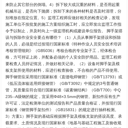
来防止其它部分的倒塌。4）拆下较大或沉重的材料，是否用起重
机械吊运，是否向下抛掷；拆卸下来的各种材料是否及时清理，分
别堆放在指定位置。5）监理工程师应做好相关的检查记录，发现
施工单位不按批复的施工方案组织施工时，应立即发出监理工作指
令予以制止，并及时向上一级监理机构或建设单位报告。 脚手架搭
设与拆除作业安全要点有哪些？ （1）人员从事脚手架搭设和拆除
的人员，必须是经过按现行国家标准《特种作业人员安全技术培训
考核管理细则》（GB5036）考核合格的专业架子工，经体检合
格，方可持证上岗，并配备必须的个人安全防护用品。监理工程师
要检查人员持证情况，并做好相关记录。（2）设备对脚手架及模
板支架所使用的材料，应进行检查验收，不合格的产品不得使用。
脚手钢管应采用现行国家标准《直缝电焊钢管》（GB/T13793）或
《低压流体输送用焊接钢管》（GB/T3092）中规定的3号普通钢
管，其质量应符合现行国家标准《碳素钢结构》（GB/T700）中Q
235--A级钢的规定，宜采用Φ48×3.5mm的钢管。新扣件应有生产
许可证，法定检测单位的测试报告和产品质量合格证，并按现行国
家标准《钢管脚手架扣件》（GB15831）的规定进行抽样检测。
3）方案1）脚手架的基础应根据脚手架及模板支架的搭设高度、承
载要求、土质情况及现行国家标准《地基与基础工程施工及验收规