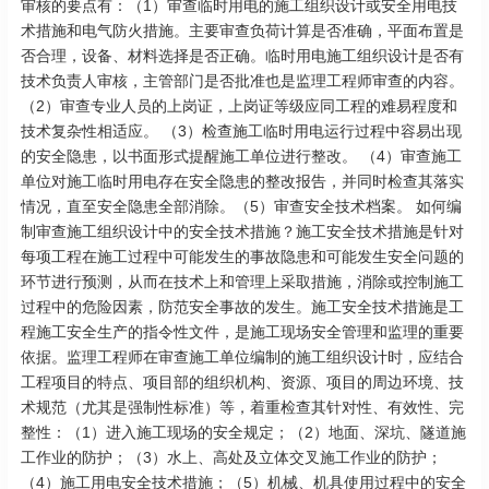
审核的要点有：（1）审查临时用电的施工组织设计或安全用电技
术措施和电气防火措施。主要审查负荷计算是否准确，平面布置是
否合理，设备、材料选择是否正确。临时用电施工组织设计是否有
技术负责人审核，主管部门是否批准也是监理工程师审查的内容。
（2）审查专业人员的上岗证，上岗证等级应同工程的难易程度和
技术复杂性相适应。 （3）检查施工临时用电运行过程中容易出现
的安全隐患，以书面形式提醒施工单位进行整改。 （4）审查施工
单位对施工临时用电存在安全隐患的整改报告，并同时检查其落实
情况，直至安全隐患全部消除。（5）审查安全技术档案。 如何编
制审查施工组织设计中的安全技术措施？施工安全技术措施是针对
每项工程在施工过程中可能发生的事故隐患和可能发生安全问题的
环节进行预测，从而在技术上和管理上采取措施，消除或控制施工
过程中的危险因素，防范安全事故的发生。施工安全技术措施是工
程施工安全生产的指令性文件，是施工现场安全管理和监理的重要
依据。监理工程师在审查施工单位编制的施工组织设计时，应结合
工程项目的特点、项目部的组织机构、资源、项目的周边环境、技
术规范（尤其是强制性标准）等，着重检查其针对性、有效性、完
整性：（1）进入施工现场的安全规定；（2）地面、深坑、隧道施
工作业的防护；（3）水上、高处及立体交叉施工作业的防护；
（4）施工用电安全技术措施；（5）机械、机具使用过程中的安全