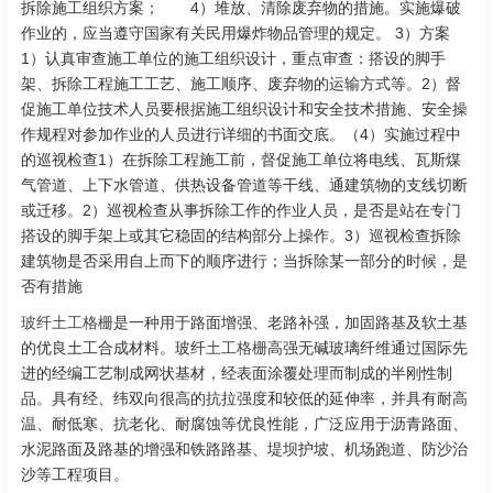
拆除施工组织方案； 4）堆放、清除废弃物的措施。实施爆破
作业的，应当遵守国家有关民用爆炸物品管理的规定。 3）方案
1）认真审查施工单位的施工组织设计，重点审查：搭设的脚手
架、拆除工程施工工艺、施工顺序、废弃物的运输方式等。2）督
促施工单位技术人员要根据施工组织设计和安全技术措施、安全操
作规程对参加作业的人员进行详细的书面交底。（4）实施过程中
的巡视检查1）在拆除工程施工前，督促施工单位将电线、瓦斯煤
气管道、上下水管道、供热设备管道等干线、通建筑物的支线切断
或迁移。2）巡视检查从事拆除工作的作业人员，是否是站在专门
搭设的脚手架上或其它稳固的结构部分上操作。3）巡视检查拆除
建筑物是否采用自上而下的顺序进行；当拆除某一部分的时候，是
否有措施
玻纤土工格栅
是一种用于路面增强、老路补强，加固路基及软土基
的优良土工合成材料。玻纤
土工格栅
高强无碱玻璃纤维通过国际先
进的经编工艺制成网状基材，经表面涂覆处理而制成的半刚性制
品。具有经、纬双向很高的抗拉强度和较低的延伸率，并具有耐高
温、耐低寒、抗老化、耐腐蚀等优良性能，广泛应用于沥青路面、
水泥路面及路基的增强和铁路路基、堤坝护坡、机场跑道、防沙治
沙等工程项目。