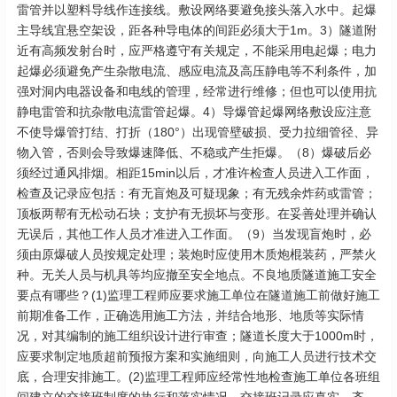
雷管并以塑料导线作连接线。敷设网络要避免接头落入水中。起爆
主导线宜悬空架设，距各种导电体的间距必须大于1m。3）隧道附
近有高频发射台时，应严格遵守有关规定，不能采用电起爆；电力
起爆必须避免产生杂散电流、感应电流及高压静电等不利条件，加
强对洞内电器设备和电线的管理，经常进行维修；但也可以使用抗
静电雷管和抗杂散电流雷管起爆。4）导爆管起爆网络敷设应注意
不使导爆管打结、打折（180°）出现管壁破损、受力拉细管径、异
物入管，否则会导致爆速降低、不稳或产生拒爆。（8）爆破后必
须经过通风排烟。相距15min以后，才准许检查人员进入工作面，
检查及记录应包括：有无盲炮及可疑现象；有无残余炸药或雷管；
顶板两帮有无松动石块；支护有无损坏与变形。在妥善处理并确认
无误后，其他工作人员才准进入工作面。（9）当发现盲炮时，必
须由原爆破人员按规定处理；装炮时应使用木质炮棍装药，严禁火
种。无关人员与机具等均应撤至安全地点。不良地质隧道施工安全
要点有哪些？(1)监理工程师应要求施工单位在隧道施工前做好施工
前期准备工作，正确选用施工方法，并结合地形、地质等实际情
况，对其编制的施工组织设计进行审查；隧道长度大于1000m时，
应要求制定地质超前预报方案和实施细则，向施工人员进行技术交
底，合理安排施工。(2)监理工程师应经常性地检查施工单位各班组