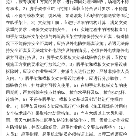
范》，按专项施工方案的要求，进行加固处理和验收，场地内不得
有积水。2）脚手架作业层上的施工荷载应符合设计要求，不得超
载；不得将模板支架、缆风绳、泵送混凝土和砂浆的输送管等固定
在脚手架上。3）支架施工前，应进行详细的结构计算，满足支架
承重的要求，确保支架结构安全。（4）实施过程中的巡视检查1）
脚手架或模板支架必须与邻近高压架空线路保持安全距离，特殊情
况下不能保持安全距离时，应搭设外电防护隔离设施；若遇无法保
持安全距离又无法建立外电防护设施的情况，必须在外电线路停电
后方可进行搭设。2）脚手架及模板支架基础验收合格后，应按专
项施工方案的要求进行放线定位。3）脚手架和模板支架在搭设或
拆除时，应设立作业警戒区，并派专人进行监控，严禁非操作人员
入内。4）脚手架和模板支架在搭设过程中，应进行分步验收，全
部验收合格，挂牌后方可投入使用。5）在脚手架和模板支架的使
用期间，严禁拆除主接点处的纵、横向水平杆及纵、横向扫地杆、
连墙件。6）不得在脚手架、模板支架基础及邻近处进行挖掘作
业。7）脚手架及模板支架应按现行行业标准《施工现场临时用电
安全技术规范》采取接地防雷措施。8）当有六级以上大风和雾、
雨、雪天气时应停止脚手架搭设和拆除作业，雨、雪后上架作业应
有防滑措施，并应扫除积雪。起重作业的安全要点有哪些？（1）
人员1）起重指挥、起重机驾驶员必须持证上岗。监理工程师应检