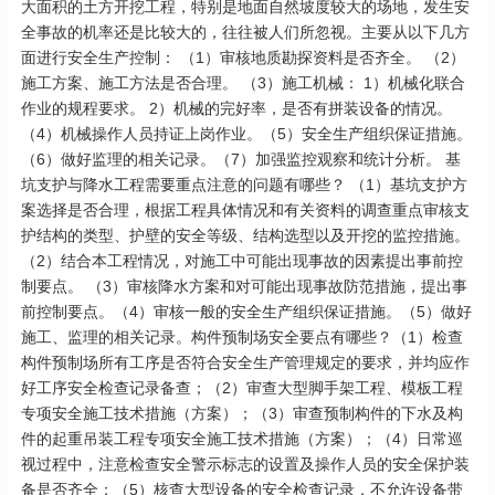
大面积的土方开挖工程，特别是地面自然坡度较大的场地，发生安
全事故的机率还是比较大的，往往被人们所忽视。主要从以下几方
面进行安全生产控制： （1）审核地质勘探资料是否齐全。 （2）
施工方案、施工方法是否合理。 （3）施工机械： 1）机械化联合
作业的规程要求。 2）机械的完好率，是否有拼装设备的情况。
（4）机械操作人员持证上岗作业。（5）安全生产组织保证措施。
（6）做好监理的相关记录。（7）加强监控观察和统计分析。 基
坑支护与降水工程需要重点注意的问题有哪些？ （1）基坑支护方
案选择是否合理，根据工程具体情况和有关资料的调查重点审核支
护结构的类型、护壁的安全等级、结构选型以及开挖的监控措施。
（2）结合本工程情况，对施工中可能出现事故的因素提出事前控
制要点。 （3）审核降水方案和对可能出现事故防范措施，提出事
前控制要点。（4）审核一般的安全生产组织保证措施。（5）做好
施工、监理的相关记录。构件预制场安全要点有哪些？（1）检查
构件预制场所有工序是否符合安全生产管理规定的要求，并均应作
好工序安全检查记录备查；（2）审查大型脚手架工程、模板工程
专项安全施工技术措施（方案）；（3）审查预制构件的下水及构
件的起重吊装工程专项安全施工技术措施（方案）；（4）日常巡
视过程中，注意检查安全警示标志的设置及操作人员的安全保护装
备是否齐全；（5）核查大型设备的安全检查记录，不允许设备带