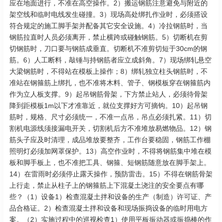
应在地面进行，不准在高空操作。2）搬运钢筋注意避免与附近的
架空线和临时电线发生碰撞。3）现场高处绑扎作业时，必须搭设
符合规定的施工脚手架并配备其它安全设施。4）冷拉钢筋时，当
钢筋拉直时人员必须离开，禁止横跨或碰触钢筋。5）切断机在剪
切钢筋时，刀口要与钢筋成垂直。切断机不准剪切短于30cm的钢
筋。6）人工断料，敲锤与持钢筋者应立成斜角。7）现场绑轧悬空
大梁钢筋时，不得站在模板上操作；8）绑轧独立柱头钢筋时，不
准站在钢箍筋上绑扎，也不准将木料、管子、钢模板穿在钢箍筋内
作为立人板支撑。9）起吊钢筋骨架，下方禁止站人，必须待骨架
降到距模板1m以下才准靠近，就位支撑好方可摘钩。10）起吊钢
筋时，规格、尺寸必须统一，不准一点吊，吊点必须扎紧。11）切
割机电源线须接漏电开关，切割机后方不准堆放易燃物品。12）钢
筋头子应及时清理，成品堆放要整齐，工作台要稳固，钢筋工作棚
照明灯必须加网罩保护。13）高空作业时，不得将钢筋集中堆在模
板和脚手板上，也不准把工具、钢箍、短钢筋随意放在脚手架上。
14）在雷雨时必须停止露天操作，预防雷击。15）不得在钢筋骨架
上行走，禁止从柱子上的钢箍筋上下混凝土浇注的安全要点有哪
些？（1）设备1）检查混凝土拌和设备的生产（制造）许可证、产
品合格证。2）检查混凝土拌和设备和现场振捣设备的临时用电方
案。（2）实施过程中的巡视检查1）使用平板振动器或振捣棒的作