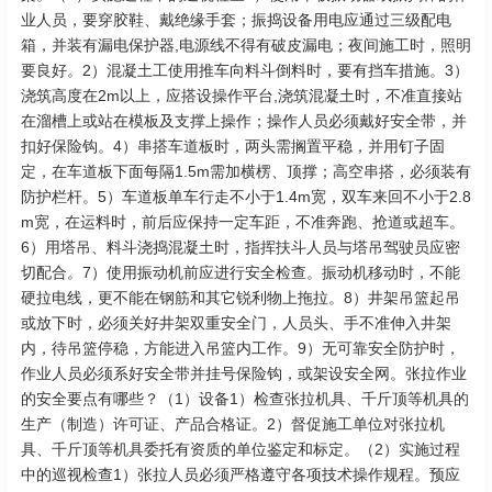
业人员，要穿胶鞋、戴绝缘手套；振捣设备用电应通过三级配电
箱，并装有漏电保护器,电源线不得有破皮漏电；夜间施工时，照明
要良好。2）混凝土工使用推车向料斗倒料时，要有挡车措施。3）
浇筑高度在2m以上，应搭设操作平台,浇筑混凝土时，不准直接站
在溜槽上或站在模板及支撑上操作；操作人员必须戴好安全带，并
扣好保险钩。4）串搭车道板时，两头需搁置平稳，并用钉子固
定，在车道板下面每隔1.5m需加横楞、顶撑；高空串搭，必须装有
防护栏杆。5）车道板单车行走不小于1.4m宽，双车来回不小于2.8
m宽，在运料时，前后应保持一定车距，不准奔跑、抢道或超车。
6）用塔吊、料斗浇捣混凝土时，指挥扶斗人员与塔吊驾驶员应密
切配合。7）使用振动机前应进行安全检查。振动机移动时，不能
硬拉电线，更不能在钢筋和其它锐利物上拖拉。8）井架吊篮起吊
或放下时，必须关好井架双重安全门，人员头、手不准伸入井架
内，待吊篮停稳，方能进入吊篮内工作。9）无可靠安全防护时，
作业人员必须系好安全带并挂号保险钩，或架设安全网。张拉作业
的安全要点有哪些？（1）设备1）检查张拉机具、千斤顶等机具的
生产（制造）许可证、产品合格证。2）督促施工单位对张拉机
具、千斤顶等机具委托有资质的单位鉴定和标定。（2）实施过程
中的巡视检查1）张拉人员必须严格遵守各项技术操作规程。预应