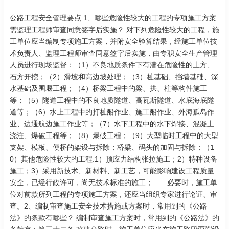
公路工程安全管理要点 1、哪些危险性较大的工程的专项施工方案
需监理工程师审查同意签字后实施？ 对下列危险性较大的工程，施
工单位应当编制专项施工方案，并附安全验算结果，经施工单位技
术负责人、监理工程师审查同意签字后实施，由专职安全生产管理
人员进行现场监督：（1）不良地质条件下有潜在危险性的土方、
石方开挖；（2）滑坡和高边坡处理；（3）桩基础、挡墙基础、深
水基础及围堰工程；（4）桥梁工程中的梁、拱、柱等构件施工
等；（5）隧道工程中的不良地质隧道、高瓦斯隧道、水底海底隧
道等；（6）水上工程中的打桩船作业、施工船作业、外海孤岛作
业、边通航边施工作业等；（7）水下工程中的水下焊接、混凝土
浇注、爆破工程等；（8）爆破工程；（9）大型临时工程中的大型
支架、模板、便桥的架设与拆除；桥梁、码头的加固与拆除；（1
0）其他危险性较大的工程:1）预应力结构张拉施工；2）特种设备
施工；3）采用新技术、新材料、新工艺，可能影响建设工程质量
安全，已经行政许可，尚无技术标准的施工；……必要时，施工单
位对前款所列工程的专项施工方案，还应当组织专家进行论证、审
查。2、编制审查施工安全技术措施或方案时，常用到的《公路
法》的条款有哪些？ 编制审查施工方案时，常用到的《公路法》的