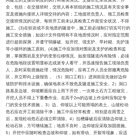
间建立的交接班制度的执行和落实情况。交接班记录应真实、齐
全，包括：在交接班时，交班人将本班组的施工情况及有关安全事
宜及措施向接班人详细交待的内容；工地值班负责人、领工员检查
交接班情况的记录。每班开工前未认真检查工作面安全状况，不得
施工。(3)在软岩或不良地质的隧道中，施工前必须制订切实可行的
施工安全措施，如设计文件指明有不良地质情况时，应对指定范围
进行超前探测，并遵守弱爆破、短开挖、强支护、早衬砌、先护顶
等小循环的施工原则。(4)施工中应加强对围岩及支护的检查和监
测，掌握围岩及支护的变形位移情况。如发现隧道内有险情，必须
在危险地段设置明显标志或派专人看守，并迅速报告施工现场负责
人，及时采取措施处理，情况危险时，应将工作人员全部撤离危险
区，并立即向上级报告 。（5）洞口工程1）进洞前应先做好边仰
坡防护和排水设施，确保地表水不致危及隧道施工安全。2）洞口
路基及边坡、仰坡断面应自上而下开挖，一次将土石方工程做完，
开挖人员不得上下重叠作业。在高于2m的边坡上作业时应制定专
门的安全技术措施 。3）边、仰坡以上可能滑塌的表土、山坡松动
危石应在开工前清除干净；施工中应经常检查，特别是在雨雪之
后，发现松动危石必须立即清除。4）拉槽爆破后应清除边仰坡上
松动石块，方可继续施工；地质不良时，边仰坡应采取加固措施。
5）开挖中应随时检查边坡和仰坡，如有滑动、开裂等现象，应适