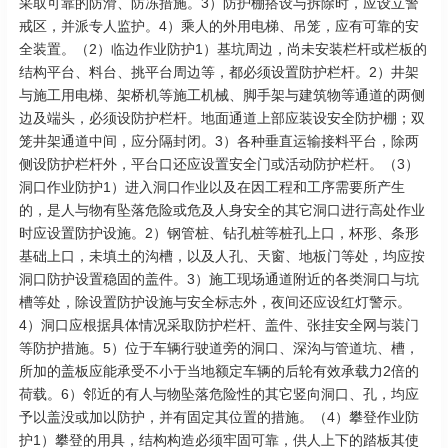
采取可靠的防滑、防冻措施。3）防护棚搭设与拆除时，应设立警
戒区，并派专人监护。4）乘人的外用电梯、吊笼，应有可靠的安
全装置。（2）临边作业防护1）基坑周边，尚未安装栏杆或栏板的
结构平台、料台、挑平台周边等，都必须设置防护栏杆。2）井架
与施工用电梯、架桥机等施工机械、脚手架与建筑物等通道的两侧
边及端头，必须设防护栏杆。地面通道上部应装设安全防护棚；双
笼井架通道中间，应分隔封闭。3）各种垂直运输接料平台，除两
侧设防护栏杆外，平台口还应设置安全门或活动防护栏杆。（3）
洞口作业防护1）进入洞口作业以及在因工程和工序需要所产生
的，是人与物有坠落危险或危及人身安全的其它洞口进行高处作业
时应设置防护设施。2）钢管桩、钻孔桩等桩孔上口，杯形、条形
基础上口，未填土的沟槽，以及人孔、天窗、地板门等处，均应按
洞口防护设置稳固的盖件。3）施工现场通道附近的各类洞口与坑
槽等处，除设置防护设施与安全标志外，夜间还应设红灯警示。
4）洞口应根据具体情况采取防护栏杆、盖件、张挂安全网与装门
等防护措施。5）位于车辆行驶道旁的洞口、深沟与管道坑、槽，
所加的盖板应能承受不小于当地额定车辆的后轮有效承载力2倍的
荷载。6）邻近的有人与物坠落危险性的其它竖向洞口、孔，均应
予以盖没或加以防护，并有固定其位置的措施。（4）攀登作业防
护1）攀登的用具，结构构造必须牢固可靠，供人上下的踏板其使