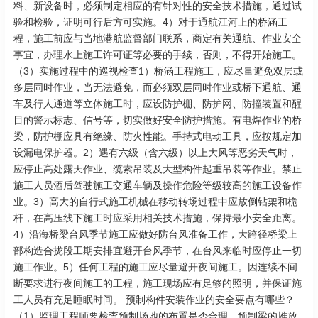
料、新设备时，必须制定相应的有针对性的安全技术措施，通过试
验和检验，证明可行后方可实施。4）对于通航江河上的桥涵工
程，施工前应与当地港航监督部门联系，商定有关通航、作业安全
事宜，办理水上施工许可证等必要的手续，否则，不得开始施工。
（3）实施过程中的巡视检查1）桥涵工程施工，应尽量避免双层或
多层同时作业，当无法避免，而必须双层同时作业或桥下通航、通
车及行人通道等立体施工时，应设防护棚、防护网、防撞装置和醒
目的警示标志、信号等，切实做好安全防护措施。有电焊作业的桥
梁，防护棚应具有绝缘、防火性能。手持式电动工具，应按规定加
设漏电保护器。2）遇有六级（含六级）以上大风等恶劣天气时，
应停止高处露天作业、缆索吊装及大型构件起重吊装等作业。禁止
施工人员酒后驾驶施工交通车辆及操作危险等级较高的施工设备作
业。3）高大的自行式施工机械在移动转场过程中应放倒钻架和桅
杆，在高压线下施工时应采用相关技术措施，保持最小安全距离。
4）沿海桥梁台风季节施工应做好防台风准备工作，大跨径桥梁上
部构造合拢段工期安排宜避开台风季节，在台风来临时应停止一切
施工作业。5）任何工程的施工应尽量避开夜间施工。因连续不间
断要求进行夜间施工的工程，施工现场应有足够的照明，并保证施
工人员有充足睡眠时间。 预制构件安装作业的安全要点有哪些？
（1）监理工程师要检查预制场地的布置是否合理，预制梁的堆放