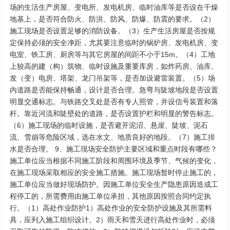
场的生活生产房屋、变电所、发电机房、临时油库等是否设在干燥
地基上，是否符合防火、防洪、防风、防爆、防震的要求。（2）
施工现场是否设置足够的消防设备。（3）生产生活房屋是否按规
定保持必须的安全净距，尤其要注意临时的锅炉房、发电机房、变
电室、铁工房、厨房等与其它房屋的间距不小于15m。（4）工地
上较高的建（构）筑物、临时设施及重要库房，如炸药房、油库、
发（变）电房、塔架、龙门吊架等，是否加设避雷装置。（5）场
内道路是否能保持畅通，设计是否合理。急弯与陡坡地段是否设置
明显交通标志。与铁路交叉处是否有专人照管，并设信号装置和落
杆。靠近河流和陡壁处的道路，是否设置护栏和明显的警告标志。
（6）施工现场的临时设施，是否避开泥沼、悬崖、陡坡、泥石
流、雪崩等危险区域，选在水文、地质良好的地段。（7）施工排
水是否合理。 9、施工现场安全防护主要区域和重点时段有哪些？
施工单位应当根据不同施工阶段和周围环境及季节、气候的变化，
在施工现场采取相应的安全施工措施。施工现场暂时停止施工的，
施工单位应当做好现场防护。因施工单位安全生产隐患原因造成工
程停工的，所需费用由施工单位承担，其他原因按照合同约定执
行。（1）高处作业防护1）高处作业的安全防护设施及其所需料
具，应列入施工组织设计。2）雨天和雪天进行高处作业时，必须