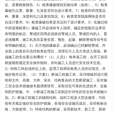
证、质量检验报告。5）检查爆破模拟实验结果（如有）。6）检查
爆破孔位置、数量、孔深是否符合设计要求。7）检查炸药埋置品
种、重量、深度和孔口及塞实情况。8）检查雷管线路网络是否符
合设计要求。9）检查爆破结果是否达到了设计要求。3）实施过程
中的巡视检查1）爆破工作必须有专人指挥。确定的危险区边界应
有明显的标志、警戒区四周必须派设警戒人员。警戒区内的人、畜
必须撤离，施工机具应妥善安置。预告、起爆、解除警戒等信号应
有明确的规定。2）石方地段爆破后，必须确认已经解除警戒，作
业面上的悬岩石也经检查处理后，清理石方人员方准进入现场。桥
涵施工的安全要点有哪些？（1）人员1）每单项工程，在开工前应
根据规程规定安全操作细则，并向施工人员进行安全技术交底。
2）特殊工种必须持证上岗。监理工程师应检查人员持证情况，并
做好相关记录。（2）方案1）桥涵工程施工前，应详细核对设计图
纸和文件。高墩、大跨、深水、结构复杂的大型桥梁施工，应对施
工安全技术措施做专题调查研究，采取切实可靠的先进技术、设备
和防护措施。中、小桥涵工程施工应制定针对性的安全技术措施计
划。2）桥涵工程施工的辅助结构、临时工程及大型设施等，均应
按有关规定做好安全防护措施，各项安全设施完成后，应经检验合
格，方能使用。3）特殊结构的桥涵，采用新技术、新工艺、新材