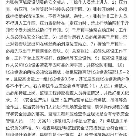
力张拉区域应设明显的安全标志，非操作人员禁止进入。2）压力
表、持压阀、油管等部件的接头必须牢固。3）张拉开始时，必须
保持楔槽的清洁卫生，不得有油腻、杂物。4）张拉时非工作人员
不得进入工作区。压力表指针在一定压力时，禁止拧动油泵和千斤
顶每个受力螺丝或撬打千斤顶。5）千斤顶与油泵在稳压时，工作
人员必须在安全的位置。6）退楔时所有人员必须远离千斤顶，禁
止对着楔块退出和在钢丝绳的斜度位置站立。7）拆除千斤顶时，
必须先取出千斤顶两侧的楔块。8）悬空张拉，必须先搭设工作平
台，工作平台上应有栏杆、保险绳等安全设施。9）应搭设满足操
作人员和张拉设备荷载牢固可靠的脚手架，并搭设防雨棚。 10）
张拉钢索的两端必须设置挡板，挡板应距离所张拉钢索端部1.5～2
m，且应高出最上一组张拉钢索0.5m，其宽度应距张拉钢索两外侧
各不小于1m。石方爆破作业安全要点有哪些？1）人员1）爆破人
员必须持证上岗。监理工程师应检查人员持证情况，并做好相关记
录。2）《安全生产法》规定：生产经营单位进行爆破、吊装等危
险作业，应当安排专门人员进行现场安全管理，确保操作规程的遵
守和安全措施的落实。监理工程师应检查作业现场是否有专职安全
管理人员。（2）方案1）爆破相关手续是否齐全。2）爆破施工单
位资质的审核。3）检查爆破影响范围安全防范措施是否符合施工
组织设计的要求。爆破前是否已落实。4）检查爆破器材出厂合格