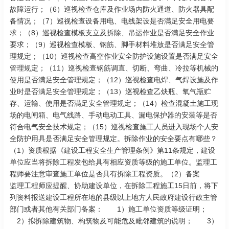
故障运行；（6）巡视检查仓库及作业场内防火通道、防火器具配
备情况；（7）巡视检查设备用电、电线架设是否满足安全用电要
求；（8）巡视检查模板支立及拆除、吊运作业是否满足安全作业
要求；（9）巡视检查模板、钢筋、脚手材料堆放是否满足安全管
理规定；（10）巡视检查高空作业安全防护设施设置是否满足安全
管理规定；（11）巡视检查钢筋调直、切断、弯曲、冷拉等机械的
使用是否满足安全管理规定；（12）巡视检查电焊、气焊设施及作
业时是否满足安全管理规定；（13）巡视检查乙炔瓶、氧气瓶贮
存、运输、使用是否满足安全管理规定；（14）检查混凝土施工现
场的电闸箱、电气线路、手动电动工具、漏电保护器的安装等是否
符合电气安全技术规定；（15）巡视检查施工人员进入现场个人安
全防护用具是否满足安全管理规定。拆除作业的安全要点有哪些？
（1）资质根据《建设工程安全生产管理条例》第11条规定，建设
单位应当将拆除工程发包给具有相应资质等级的施工单位。监理工
程师要注意审查施工单位是否具有拆除工程资质。（2）备案
监理工程师应提醒、协助建设单位，在拆除工程施工15日前，将下
列资料报送建设工程所在地的县级以上地方人民政府建设行政主管
部门或者其他有关部门备案： 1）施工单位资质等级证明；
2）拟拆除建筑物、构筑物及可能危及毗邻建筑的说明； 3）