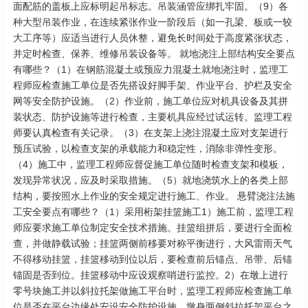
面配筋的盖板上应标明起吊标志。吊装涵管应绑扎牢固。（9）各
种大型吊装作业，在连续紧张作业一阶段后（如一孔梁、板或一较
大工序等）应适当进行人员休整，避免长时间处于高度紧张状态，
并定时检查、保养、维修吊装设备等。 就地浇注上部结构安全要点
有哪些？（1）在钢筋混凝土或预应力混凝土就地浇注时，监理工
程师应检查施工单位是否先搭设好脚手架、作业平台、护栏及安全
网等安全防护设施。（2）作业前，施工单位应对机具设备及其拼
装状态、防护设施等进行检查，主要机具应经过试运转。监理工程
师要认真检查有关记录。（3）在支架上浇注混凝土应对支架进行
预压试验，以检查支架的承载能力和稳定性，消除非弹性变形。
（4）施工中，监理工程师应督促施工单位随时检查支架和模板，
发现异常状况，应及时采取措施。（5）就地浇筑水上的各类上部
结构，要按照水上作业的安全规定进行施工、作业。 悬臂浇注法施
工安全要点有哪些？（1）采用桁架挂篮施工1）施工前，监理工程
师应要求施工单位制定安全技术措施。挂篮组拼后，要进行全面检
查，并做静载试验；挂篮两侧前移要对称平衡进行，大风雷雨天气
不得移动挂篮，挂篮移动到位以后，要检查前后锚点、吊带、后锚
锚固是否到位。挂篮移动中应设观察哨进行监控。2）在墩上进行
零号块施工并以斜拉托架做施工平台时，监理工程师应检查施工单
位是否在平台边缘处安设安全防护设施。墩身两侧斜拉托架平台之