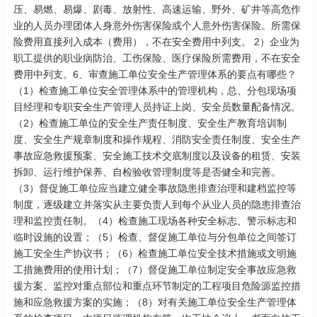
压、易燃、易爆、剧毒、放射性、高速运输、野外、矿井等高危作
业的人员办理团体人身意外伤害保险或个人意外伤害保险。所需保
险费用直接列入成本（费用），不在安全费用中列支。 2）企业为
职工提供的职业病防治、工伤保险、医疗保险所需费用，不在安全
费用中列支。6、审查施工单位安全生产管理体系的要点有哪些？
（1）检查施工单位安全管理体系中的管理机构，总、分包现场项
目经理和专职安全生产管理人员持证上岗、安全员数量配备情况。
（2）检查施工单位的安全生产责任制度、安全生产教育培训制
度、安全生产规章制度和操作规程、消防安全责任制度、安全生产
事故应急救援预案、安全施工技术交底制度以及设备的租赁、安装
拆卸、运行维护保养、自检验收管理制度等是否健全和完善。
（3）督促施工单位应当建立健全事故隐患排查治理和建档监控等
制度，逐级建立并落实从主要负责人到每个从业人员的隐患排查治
理和监控责任制。（4）检查施工现场各种安全标志、警示标志和
临时设施的设置；（5）检查、督促施工单位与分包单位之间签订
施工安全生产协议书；（6）检查施工单位安全技术措施或文明施
工措施费用的使用计划；（7）督促施工单位制定安全事故应急救
援方案、监控对重点部位和重点环节制定的工程项目危险源监控措
施和应急救援方案的实施；（8）对有关施工单位安全生产管理体