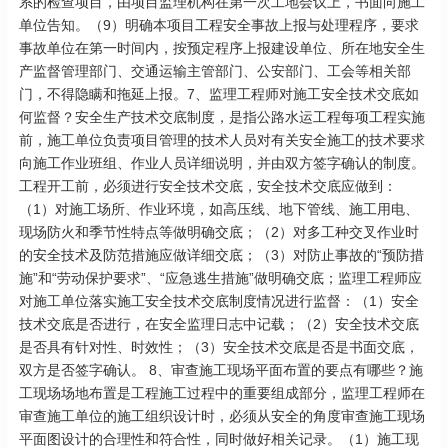
系的检查项目，由项目监理机构在第一次工地会议上，书面向施工
单位告知。（9）明确本项目工程安全事故上报与处理程序，要求
事故单位在第一时间内，按预定程序上报建设单位、所在地安全生
产监督管理部门、交通运输主管部门、公安部门、工会等相关部
门，不得隐瞒和拖延上报。7、监理工程师对施工安全技术交底如
何监督？安全生产技术交底制度，是指公路水运工程每项工程实施
前，施工单位负责项目管理的技术人员对有关安全施工的技术要求
向施工作业班组、作业人员详细说明，并由双方签字确认的制度。
工程开工前，必须进行安全技术交底，安全技术交底应做到：
（1）对施工场所、作业环境，如高压线、地下管线、施工用电、
现场防火和季节性特点等做明确交底；（2）对多工种交叉作业时
的安全技术及防范措施应做详细交底；（3）对防止事故的“预防措
施”和“劳动保护要求”、“应急逃生措施”做明确交底；监理工程师应
对施工单位落实施工安全技术交底制度情况进行监督：（1）安全
技术交底是否进行，在安全监理日志中记载；（2）安全技术交底
是否具有针对性、时效性；（3）安全技术交底是否是书面交底，
双方是否签字确认。 8、审查施工现场平面布置的要点有哪些？施
工现场场地布置是工程施工过程中的重要组成部分，监理工程师在
审查施工单位的施工组织设计时，必须从安全的角度审查施工现场
平面图设计的合理性和符合性，同时做好相关记录。（1）施工现