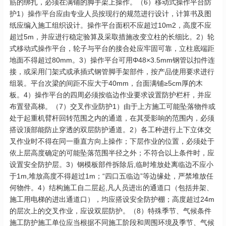
筋的绑扎，必须在满铺的脚手架上操作。（6）移动式操作平台防
护1）操作平台应由专业人员按现行的规范进行设计，计算书及图
纸应编入施工组织设计。操作平台面积不应超过10m2，高度不应
超过5m，并应进行稳定验算及采取措施改变立柱的长细比。2）轮
式移动式操作平台，轮子与平台的接合处应牢固可靠，立柱底端距
地面不得超过80mm。3）操作平台可用Φ48×3.5mm钢管以扣件连
接，或采用门架式或承插式钢管脚手架部件，按产品使用要求进行
组装。平台次梁的间距不应大于40mm，台面满铺≥5cm厚的木
板。4）操作平台的四周必须按临边作业要求设置防护栏杆，并应
布置登高梯。（7）交叉作业防护1）由于上方施工可能坠落物件或
处于起重机臂杆回转范围之内的通道，在其受影响的范围内，必须
搭设顶部能防止穿透的双层防护通道。2）各工种进行上下立体交
叉作业时不得在同一垂直方向上操作；下层作业的位置，必须处于
依上层高度确定的可能坠落范围半径之外；不符合以上条件时，应
设置安全防护层。3）钢模板部件拆除后,临时堆放处离临边不应小
于1m,堆放高度不得超过1m；“四口五临边”等边缘处，严禁堆放任
何物件。4）结构施工自二层起,凡人员进出的通道口（包括井架、
施工用电梯的进出通道口），均应搭设安全防护棚；高度超过24m
的层次上的交叉作业，应设双层防护。（8）特殊季节、气候条件
施工防护施工单位应当根据不同施工阶段和周围环境及季节、气候