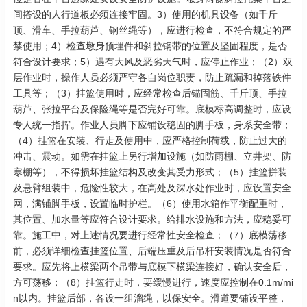
间搭设的人行道板必须连接牢固。3）使用的机具设备（如千斤
顶、滑车、手拉葫芦、钢丝绳等），应进行检查，不符合规定的严
禁使用；4）检查墩身预埋件和斜拉钢带的位置及坚固程度，是否
符合设计要求；5）遇有大风及恶劣天气时，应停止作业；（2）双
层作业时，操作人员必须严守各自岗位职责，防止疏漏和掉落铁件
工具等；（3）挂篮使用时，应经常检查后锚固筋、千斤顶、手拉
葫芦、张拉平台及保险绳等是否完好可靠。底模标高调整时，应设
专人统一指挥。作业人员脚下应铺设稳固的脚手板，身系安全带；
（4）挂篮在安装、行走及使用中，应严格控制荷载，防止过大的
冲击、震动。如需在挂篮上另行增加设施（如防雨棚、立井架、防
寒棚等），不得损坏挂篮结构及改变其受力形式；（5）挂篮拼装
及悬臂组装中，危险性较大，在高处及深水处作业时，应设置安全
网，满铺脚手板，设置临时护栏。（6）使用水箱作平衡配重时，
其位置、加水量等应符合设计要求。给排水设施和方法，应稳妥可
靠。施工中，对上述情况要进行经常性安全检查；（7）底模荡移
前，必须详细检查挂篮位置、后端压重及后吊杆安装情况是否符合
要求。应先将上横梁两个吊带与底模下横梁连接好，确认安全后，
方可荡移；（8）挂篮行走时，要缓慢进行，速度应控制在0.1m/mi
n以内。挂篮后部，各设一组溜绳，以保安全。滑道要铺设平整，