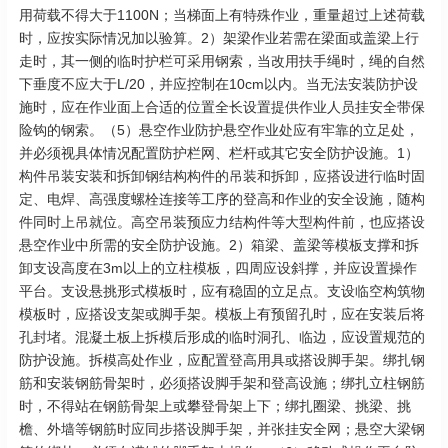
用荷载不得大于1100N；当梯面上有特殊作业，重量超过上述荷载
时，应按实际情况加以验算。2）架梁作业若需在梁面或盖梁上行
走时，其一侧的临时护栏可采用钢索，当改用扶手绳时，绳的自然
下垂度不应大于L/20，并应控制在10cm以内。当无法安装防护设
施时，应在作业面上合适的位置全长设置提供作业人员挂安全带保
险钩的钢索。（5）悬空作业防护悬空作业处应有牢靠的立足处，
并必须视具体情况配置防护栏网、栏杆或其它安全防护设施。1）
构件吊装安装和拆卸钢结构构件的吊装和拆卸，应搭设进行临时固
定、电焊、高强度螺栓连接等工序的登高和作业的安全设施，随构
件同时上吊就位。高空吊装预应力结构件等大型构件前，也应搭设
悬空作业中所需的安全防护设施。2）箱梁、盖梁等模板支撑和拆
卸支设高度在3m以上的立柱模板，四周应设斜撑，并应设置操作
平台。支设悬挑形式模板时，应有稳固的立足点。支设临空构筑物
模板时，应搭设支架或脚手架。模板上有预留孔时，应在安装后将
孔封堵。混凝土板上拆模后形成的临时洞孔、临边，应设置规范的
防护设施。拆模高处作业，应配置登高用具或搭设脚手架。绑扎钢
筋和安装钢筋骨架时，必须搭设脚手架和登高设施；绑扎立柱钢筋
时，不得站在钢筋骨架上或攀登骨架上下；绑扎圈梁、挑梁、挑
檐、外墙等钢筋时应同步搭设脚手架，并张挂安全网；悬空大梁钢