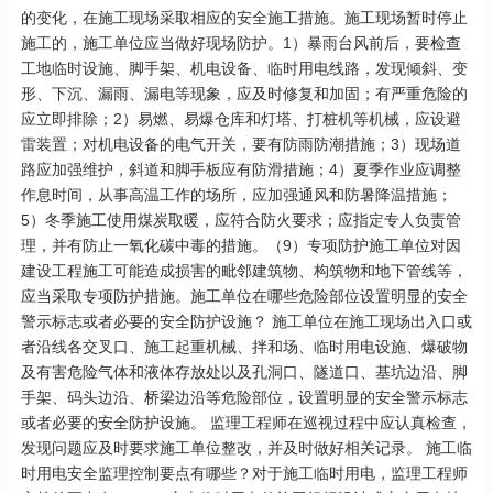
的变化，在施工现场采取相应的安全施工措施。施工现场暂时停止
施工的，施工单位应当做好现场防护。1）暴雨台风前后，要检查
工地临时设施、脚手架、机电设备、临时用电线路，发现倾斜、变
形、下沉、漏雨、漏电等现象，应及时修复和加固；有严重危险的
应立即排除；2）易燃、易爆仓库和灯塔、打桩机等机械，应设避
雷装置；对机电设备的电气开关，要有防雨防潮措施；3）现场道
路应加强维护，斜道和脚手板应有防滑措施；4）夏季作业应调整
作息时间，从事高温工作的场所，应加强通风和防暑降温措施；
5）冬季施工使用煤炭取暖，应符合防火要求；应指定专人负责管
理，并有防止一氧化碳中毒的措施。（9）专项防护施工单位对因
建设工程施工可能造成损害的毗邻建筑物、构筑物和地下管线等，
应当采取专项防护措施。施工单位在哪些危险部位设置明显的安全
警示标志或者必要的安全防护设施？ 施工单位在施工现场出入口或
者沿线各交叉口、施工起重机械、拌和场、临时用电设施、爆破物
及有害危险气体和液体存放处以及孔洞口、隧道口、基坑边沿、脚
手架、码头边沿、桥梁边沿等危险部位，设置明显的安全警示标志
或者必要的安全防护设施。 监理工程师在巡视过程中应认真检查，
发现问题应及时要求施工单位整改，并及时做好相关记录。 施工临
时用电安全监理控制要点有哪些？对于施工临时用电，监理工程师