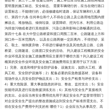
条款有：第三十二条 改建公路时，施工单位应当在施工路段两端设
置明显的施工标志、安全标志。 需要车辆绕行的，应当在绕行路口
设置标志；不能绕行的，必须修建临时道路，保证车辆和行人通
行。第四十六条 任何单位和个人不得在公路上及公路用地范围内摆
摊设点、堆放物品、倾倒垃圾、设置障碍、挖沟引水、利用公路边
沟排放污物或者进行其他损坏、污染公路和影响公路畅通的活动。
第四十七条 在大中型公路桥梁和渡口周围二百米、公路隧道上方和
洞口外一百米范围内， 以及在公路两侧一定距离内，不得挖砂、采
石、取土、倾倒废弃物，不得进行爆破作业及其他危及公路、公路
桥梁、公路隧道、公路渡口安全的活动。 列入建设工程概算的安全
作业环境及安全施工措施费用应主要用于哪些方面？列入建设工程
概算的安全作业环境及安全施工措施费用应主要用于以下方面：
1）完善、改造和维护安全防护设备、设施支出，如防火工程、通
风工程、安全防护设施等；2）配备必要的应急救援器材、设备和
现场作业人员安全防护物品支出；3）安全生产检查与评价支出；
4）重大危险源、重大事故隐患的评估、整改、监控支出；5）安全
技能培训及进行应急救援演练支出；6）其他与安全生产直接相关
的支出。企业应当将安全费用优先用于满足安全生产监督管理部门
对企业安全生产提出的整改措施或达到安全生产标准所需支出。不
得在安全生产费用中列支的有 哪些？1）企业应当为从事高空、高