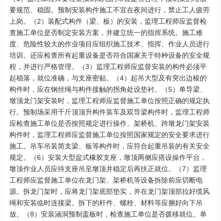
要规范、稳固。预制安装构件施工不宜在夜间进行，禁止工人疲劳
上岗。（2）装配式构件（梁、板）的安装，监理工程师应监督检
查施工单位是否制定安装方案，并建立统一的指挥系统。施工难
度、危险性较大的作业项目应组织施工技术、指挥、作业人员进行
培训。还应检查所有起重设备是否符合国家关于特种设备的安全规
程，并进行严格管理。（3）监理工程师应监督安装的构件必须平
起稳落，就位准确，与支座密贴。（4）起吊大型及有突出边棱的
构件时，应在钢丝绳与构件接触的拐角处设垫衬。（5）单导梁、
墩顶龙门架安装时，监理工程师应监督施工单位按照正确的规定执
行。预制场采用千斤顶顶升构件装车及双导梁构件时，监理工程师
应检查施工单位是否按照规定进行操作。架桥机、跨墩龙门架安装
构件时，监理工程师应监督施工单位按照国家规定的安全要求进行
施工。吊车吊装简支梁、板等构件时，应符合起重吊装的有关安全
规定。（6）安装大型盆式橡胶支座，墩顶两侧应搭设操作平台，
墩顶作业人员应待支座吊至墩顶并稳定后再扶正就位。（7）监理
工程师应监督施工单位在龙门架、架桥机等设备拆除前应切断电
源。拆龙门架时，应将龙门架底部垫实，并在龙门架顶部拉好缆风
绳和安装临时连接梁。拆下的杆件、螺栓、材料等应捆好向下吊
放。（8）安装涵洞预制盖板时，检查施工单位是否拨移就位。单