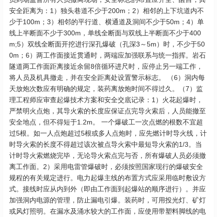
安全距离为：1）独头巷道不少于200m；2）相邻的上下坑道内不
少于100m；3）相邻的平行道、横通道及洞间不少于50m；4）单
线上半断面不少于300m，单线全断面与双线上半断面不少于400
m;5）双线全断面开挖进行深孔爆破（孔深3～5m）时，不少于50
0m；6）两工作面接近贯通时，两端应加强联系与统一指挥。岩石
隧道两工作面距离接近余留8倍循环进尺时，应停止另一端工作，
将人员及机具撤走，并在安全距离处设置警示标志。 （6）洞内每
天放炮次数应有明确的规定，装药离放炮时间不得过久。（7）监
理工程师应审查起爆技术方案和安全交底记录：1）火花起爆时，
严禁明火点炮，其导火索的长度应保证点完导火索后，人员能撤至
安全地点，但不得短于1.2m。 一个爆破工一次点燃的根数不宜超
过5根。如一人点炮超过5根或多人点炮时，应先燃计时导火线，计
时导火索的长度不得超过该次被点导火索中最短导火索的1/3。当
计时导火索燃烧完毕，无论导火索点完与否，所有爆破人员必须撤
离工作面。2）采用电雷管爆破时，必须按照国家现行的爆破安全
规程的有关规定进行。电力起爆主线的布置方式应采用临时敷设方
式。接线时应从内到外（即由工作面到起爆站的顺序进行）。并应
加强洞内电源的管理，防止漏电引爆。装药时，可用投光灯、矿灯
或风灯照明。在漏水及涌水较大的工作面，应使用带塑料脚线的电