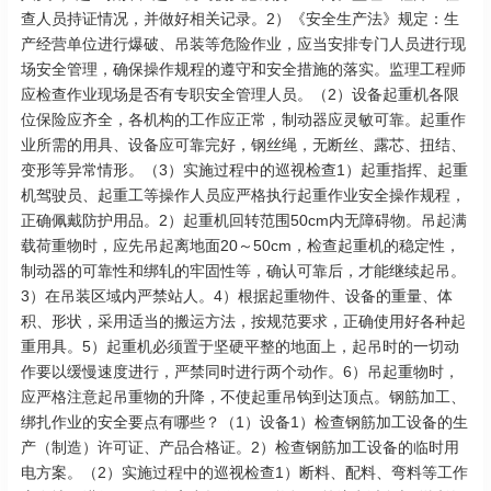
查人员持证情况，并做好相关记录。2）《安全生产法》规定：生
产经营单位进行爆破、吊装等危险作业，应当安排专门人员进行现
场安全管理，确保操作规程的遵守和安全措施的落实。监理工程师
应检查作业现场是否有专职安全管理人员。（2）设备起重机各限
位保险应齐全，各机构的工作应正常，制动器应灵敏可靠。起重作
业所需的用具、设备应可靠完好，钢丝绳，无断丝、露芯、扭结、
变形等异常情形。（3）实施过程中的巡视检查1）起重指挥、起重
机驾驶员、起重工等操作人员应严格执行起重作业安全操作规程，
正确佩戴防护用品。2）起重机回转范围50cm内无障碍物。吊起满
载荷重物时，应先吊起离地面20～50cm，检查起重机的稳定性，
制动器的可靠性和绑轧的牢固性等，确认可靠后，才能继续起吊。
3）在吊装区域内严禁站人。4）根据起重物件、设备的重量、体
积、形状，采用适当的搬运方法，按规范要求，正确使用好各种起
重用具。5）起重机必须置于坚硬平整的地面上，起吊时的一切动
作要以缓慢速度进行，严禁同时进行两个动作。6）吊起重物时，
应严格注意起吊重物的升降，不使起重吊钩到达顶点。钢筋加工、
绑扎作业的安全要点有哪些？（1）设备1）检查钢筋加工设备的生
产（制造）许可证、产品合格证。2）检查钢筋加工设备的临时用
电方案。（2）实施过程中的巡视检查1）断料、配料、弯料等工作