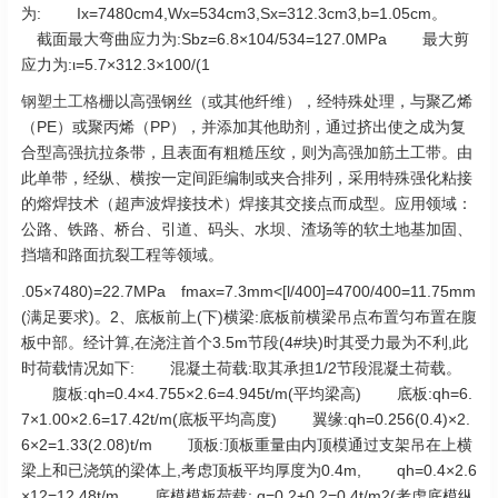
为: Ix=7480cm4,Wx=534cm3,Sx=312.3cm3,b=1.05cm。
截面最大弯曲应力为:Sbz=6.8×104/534=127.0MPa 最大剪
应力为:ι=5.7×312.3×100/(1
钢塑土工格栅
以高强钢丝（或其他纤维），经特殊处理，与聚乙烯
（PE）或聚丙烯（PP），并添加其他助剂，通过挤出使之成为复
合型高强抗拉条带，且表面有粗糙压纹，则为高强加筋土工带。由
此单带，经纵、横按一定间距编制或夹合排列，采用特殊强化粘接
的熔焊技术（超声波焊接技术）焊接其交接点而成型。应用领域：
公路、铁路、桥台、引道、码头、水坝、渣场等的软土地基加固、
挡墙和路面抗裂工程等领域。
.05×7480)=22.7MPa fmax=7.3mm<[l/400]=4700/400=11.75mm
(满足要求)。2、底板前上(下)横梁:底板前横梁吊点布置匀布置在腹
板中部。经计算,在浇注首个3.5m节段(4#块)时其受力最为不利,此
时荷载情况如下: 混凝土荷载:取其承担1/2节段混凝土荷载。
腹板:qh=0.4×4.755×2.6=4.945t/m(平均梁高) 底板:qh=6.
7×1.00×2.6=17.42t/m(底板平均高度) 翼缘:qh=0.256(0.4)×2.
6×2=1.33(2.08)t/m 顶板:顶板重量由内顶模通过支架吊在上横
梁上和已浇筑的梁体上,考虑顶板平均厚度为0.4m, qh=0.4×2.6
×12=12.48t/m 底模模板荷载: q=0.2+0.2=0.4t/m2(考虑底模纵