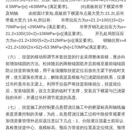
4.5MPa<[σ] =638MPa (满足要求)。 (6)底板前后下横梁吊带
及销轴: 由前面计算知,底板前下横梁吊点最大受力:21.2t,后吊
带最大受力:18.4t,所以有: 吊带拉应力为σ=21.2×100/(15×2)=
70MPa<[σ] =295MPa (满足要求)。 吊带开销孔处拉应力为σ=
21.2×100/(10×2)=106MPa<[σ](满足要求)。 开孔处局部压应
力为σ=21.2×100/(5×2)=212MPa<[σ](满足要求)。 销轴抗剪τ=4
×21.2×100/(2π×52)=53.9MPa<[fv]=170MPa(满足要求)。
（六）、挂篮的移动和调节本套挂篮的行走采用整体前移，逐步向
前增加锚固的方法。松掉随后的两根锚固筋并且前移至最前端锚固
防止挂篮前倾失稳，用千金顶撤除挂篮定位后放在主梁下的临时支
撑，使主梁落在滑道上，解除底篮及模板与已浇梁段的联系，仅通
过吊杆悬吊在主梁上。利用手拉葫芦将挂篮前移就位，挂篮就位
后，安装锚固系，设立主梁的临时下支撑，安装后下横梁与已浇梁
段的吊杆，并通过吊杆调节底篮的高度。
（七）、挂篮施工的控制要点悬臂浇注施工中的桥梁标高和轴线偏
差是质量控制的关键，为此，在悬臂浇注施工过程中除按常规要求
加强质量管理外还应该注意以下几点：1、分段灌注混凝土前应认
真检查挂篮中心、底模标高、预应力管道的位置及定位情况、预埋