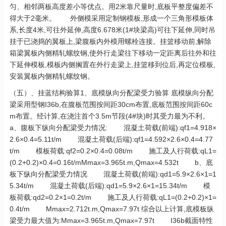
匀、相邻两板高度差小等优点。用2米靠尺量时,底板平整度偏差不
得大于2毫米。 外侧模采用定制钢模板,形成一个三角形模板体
系,长度4米,可往外延伸,高度6.678米(1#块梁高)可往下延伸,同时吊
挂于已浇捣的翼板上,梁腹板内外模用螺栓连接。挂篮移动前,解除
箱梁翼板内侧精轧螺纹钢,使外行走梁往下移动一定距离后往外和往
下延伸模板,模板内侧搁置在外行走梁上,挂篮移到位后,再定位模板,
安装翼板内侧精轧螺纹钢。
（五）、挂蓝结构验算1、底模纵向分配梁受力验算 底模纵向分配
梁采用型钢I36b,在腹板范围按间距30cm布置,底板范围按间距60c
m布置。经计算,在浇注首个3.5m节段(4#块)时其受力最为不利。
a、腹板下纵向分配梁受力情况: 混凝土荷载(前端):qf1=4.918×
2.6×0.4=5.11t/m 混凝土荷载(后端):qf1=4.592×2.6×0.4=4.77
t/m 模板荷载:qf2=0.2×0.4=0.08t/m 施工及人行荷载:qL1=
(0.2+0.2)×0.4=0.16t/mMmax=3.965t.m,Qmax=4.532t b、底
板下纵向分配梁受力情况 混凝土荷载(前端):qd1=5.9×2.6×1=1
5.34t/m 混凝土荷载(后端):qd1=5.9×2.6×1=15.34t/m 模
板荷载:qd2=0.2×1=0.2t/m 施工及人行荷载:qL1=(0.2+0.2)×1=
0.4t/m Mmax=2.712t.m,Qmax=7.97t 综合以上计算,底模板纵
梁受力最大值为:Mmax=3.965t.m,Qmax=7.97t I36b截面特性