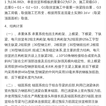
1 为136.882t、单套挂篮和模板的重量G2为57.2t、施工荷载G3，
总重G＝G1＋ G2＋G3，G1取挂篮施工中最重一块梁段自重， G3
施工荷载，取值随工艺而变，根据用泵送混凝土实测0.1t/㎡（取梁
顶面面积）取值。
4、结构计算
（一）、承重体系 承重系统包括主构桁架、上横梁、下横梁、下纵
梁。每只挂篮有2组主构桁架,每组主构桁架为2组双拼I25b工字型
钢主纵梁,2组双拼［30型钢立杆、2根双拼［30型钢前拉杆,2根双
拼［30型钢后拉杆,组成三角形稳定体系,是主要的受力结构。每只
挂篮的主构桁架共设上主纵梁2组。∠10*10角钢栓接组合成竖向及
斜向门架在立杆顶部连接及后拉杆以加强其横向稳定性。前上横梁
采用双拼I45b型钢拼装组成,长8米,栓接于主梁上翼缘;前后下横梁
均采用单拼I45b型钢,型钢梁的中间均采用10毫米厚的钢板加筋肋,
前、后下横梁长度均为8米。
（二）、锚固系统 锚固系统位于组合导梁的后部,利用已浇梁体的
竖向预应力钢筋和已浇梁自重来锚固。用已浇梁体上竖向预应力筋,
并使用预应力筋生产商配套接头和接长筋及锚固系统进行锚固,使挂
篮组合导梁与已浇梁体连接固定,通过预应力筋固定挂篮根部主纵