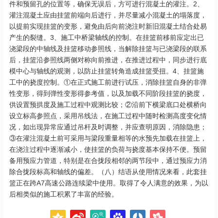
件和预留孔的位置等，确保无误后，方可进行混凝土的灌注。2、
灌注混凝土应由挂篮前端向后进行，并尽量减小混凝土的塌落度，
以提前实现挂篮的变形，避免由后向前浇注时新旧混凝土结合处易
产生的裂缝。3、施工中桥梁轴线的控制。在挂篮前移前应定出已
浇梁段的中轴线及挂篮移动参照线，当解除挂篮与已浇梁段的联系
后，挂篮沿参照线两侧对称向前推进，在推进过程中，同步进行底
模中心与轴线的观测，以防止挂篮转角造成挂篮受扭。4、挂篮施
工中的挠度控制。①在正式施工前进行试压，消除挂篮自身的非弹
性变形，得到弹性变形得参考值，以及加载不同阶段挂篮的挠度，
供设置预拱度及施工过程中观测比较；②沿前下横梁底口处横桥向
设立标高参照点，采用吊线法，在施工过程中随时检测高度变化情
况，如出现异常应通过吊杆及时调整，并应查明原因，消除隐患；
③在灌注混凝土前可采用与梁段重量相等的水预先加载在挂篮上，
在浇注过程中逐渐减小，使挂篮的负荷与挠度基本保持不便。预留
备用预应力管道，特别是在合拢段相邻的两节段中，通过预应力消
除合拢段标高和轴线的偏差。（八）结语从使用情况来看，此套挂
篮正在跨A7高速公路连续梁中使用。取得了令人满意的效果，为以
后相类似的施工积累了丰富的经验。