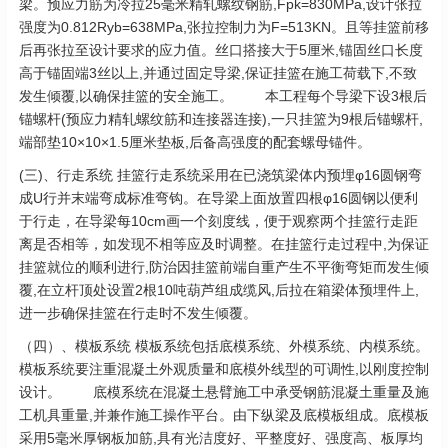
梁。预应力筋为冷拉25毫米精轧螺纹钢筋,Fpk=830MPa,设计张拉
强度为0.812Ryb=638MPa,张拉控制力为F=513KN。且等挂篮前移
后再张拉至设计要求的应力值。丝口搭接大于5厘米,锚固丝口长度
高于锚固端3丝以上,并通过固定导梁,保证挂篮在施工荷载下,不致
发生倾覆,以确保挂篮的安全施工。 本工程每个导梁下设3根后
锚螺杆(预应力精轧螺纹筋和连接器连接),一只挂篮为9根后锚螺杆,
端部垫10×10×1.5厘米垫板,后备高强度的配套螺母锚件。
(三)、行走系统 挂篮行走系统采用在已浇筑梁体内预埋φ16圆钢弯
成U行并末端弯成标准弯钩。在导梁上面放置四根φ16圆钢以便利
于行走，在导梁每10cm画一个刻度线，便于观察两个挂篮行走距
离是否相等，如发现不相等应及时调整。在挂篮行走过程中,为保证
挂篮就位的顺利进行,防治因挂篮前端自重产生不平衡弯矩而发生倾
覆,在立杆顶处设置2根10吨葫芦组成缆风,后拉在箱梁体预埋件上,
进一步确保挂篮在行走时不发生倾覆。
（四）、模板系统 模板系统包括底模系统、外模系统、内模系统。
模板系统要注重混凝土外观质量和底模外线型的可调性,以刚度控制
设计。 底模系统在混凝土悬臂施工中承受钢筋混凝土重量及施
工机具重量,并兼作施工操作平台。由下纵梁及底模板组成。底模板
采用5毫米厚钢板加筋,具有光洁度好、平整度好、强度高、板厚均