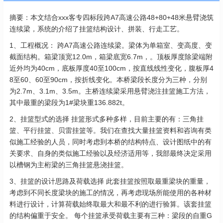
摘要：本文结合xxx客专四标段跨A7高速公路48+80+48米悬臂浇筑
连续梁，系统的介绍了挂篮结构设计、拼装、行走工艺。
1、工程概况： 跨A7高速公路连续梁。梁体为单箱室、变高度、变
截面结构。箱梁顶宽12.0m，箱梁底宽6.7m，。顶板厚度除梁端附
近外均为40cm，底板厚度40至100cm，按直线线性变化，腹板厚4
8至60、60至90cm，按折线变化。本桥梁段长度分为三种，分别
为2.7m、3.1m、3.5m。主桥连续梁采用悬臂浇注挂篮施工方法，
其中最重的梁段为1#梁块重136.882t。
2、挂篮型式的选择 挂篮形式多种多样，目前主要的有：三角挂
篮、平行挂篮、贝雷挂篮等。我们在查找大量挂篮资料和咨询有类
似施工经验的人员，同时考虑到本桥的结构特点、设计图纸中的有
关要求、自身的类似施工经验以及经济适用等，我部最终决定采用
以槽钢为主桁梁的三角挂篮悬浇挂篮。
3、挂篮的设计思路及荷载选择 此套挂篮按照取最重梁块的重量，
考虑到不同长度梁块的施工的情况，再考虑现场所能使用的各种材
料进行设计，计算荷载始终取最大和最不利的进行验算。该套挂篮
的结构偏重于安全。 每个挂篮承受荷载主要有三种：梁段的自重G