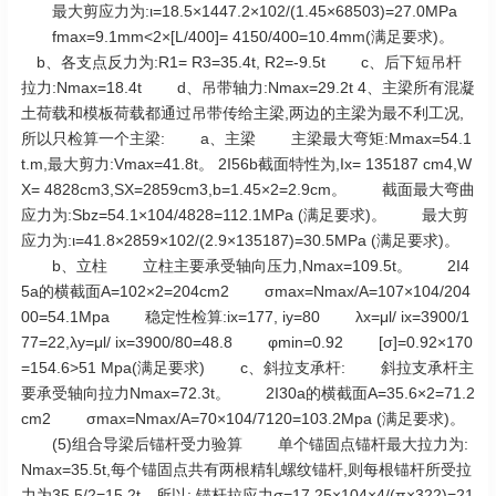
最大剪应力为:ι=18.5×1447.2×102/(1.45×68503)=27.0MPa
fmax=9.1mm<2×[L/400]= 4150/400=10.4mm(满足要求)。
b、各支点反力为:R1= R3=35.4t, R2=-9.5t c、后下短吊杆
拉力:Nmax=18.4t d、吊带轴力:Nmax=29.2t 4、主梁所有混凝
土荷载和模板荷载都通过吊带传给主梁,两边的主梁为最不利工况,
所以只检算一个主梁: a、主梁 主梁最大弯矩:Mmax=54.1
t.m,最大剪力:Vmax=41.8t。 2I56b截面特性为,Ix= 135187 cm4,W
X= 4828cm3,SX=2859cm3,b=1.45×2=2.9cm。 截面最大弯曲
应力为:Sbz=54.1×104/4828=112.1MPa (满足要求)。 最大剪
应力为:ι=41.8×2859×102/(2.9×135187)=30.5MPa (满足要求)。
b、立柱 立柱主要承受轴向压力,Nmax=109.5t。 2I4
5a的横截面A=102×2=204cm2 σmax=Nmax/A=107×104/204
00=54.1Mpa 稳定性检算:ix=177, iy=80 λx=μl/ ix=3900/1
77=22,λy=μl/ ix=3900/80=48.8 φmin=0.92 [σ]=0.92×170
=154.6>51 Mpa(满足要求) c、斜拉支承杆: 斜拉支承杆主
要承受轴向拉力Nmax=72.3t。 2I30a的横截面A=35.6×2=71.2
cm2 σmax=Nmax/A=70×104/7120=103.2Mpa (满足要求)。
(5)组合导梁后锚杆受力验算 单个锚固点锚杆最大拉力为:
Nmax=35.5t,每个锚固点共有两根精轧螺纹锚杆,则每根锚杆所受拉
力为35.5/2=15.2t。所以: 锚杆拉应力σ=17.25×104×4/(π×322)=21