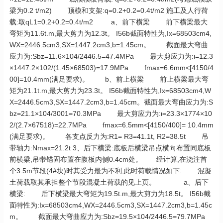
梁为0.2 t/m2) 顶模和支架:q=0.2+0.2=0.4t/m2 施工及人行荷
载:取qL1=0.2+0.2=0.4t/m2 a、前下横梁 前下横梁最大
弯矩为11.6t.m,最大剪力为12.3t。 I56b截面特性为,Ix=68503cm4,
WX=2446.5cm3,SX=1447.2cm3,b=1.45cm。 截面最大弯曲
应力为:Sbz=11.6×104/2446.5=47.4MPa 最大剪应力为:ι=12.3
×1447.2×102/(1.45×68503)=17.9MPa fmax=6.6mm<[4150/4
00]=10.4mm(满足要求)。 b、前上横梁 前上横梁最大弯
矩为21.1t.m,最大剪力为23.3t。 I56b截面特性为,Ix=68503cm4,W
X=2446.5cm3,SX=1447.2cm3,b=1.45cm。截面最大弯曲应力为:S
bz=21.1×104/3001=70.3MPa 最大剪应力为:ι=23.3×1774×10
2/(2.7×67518)=22.7MPa fmax=6.5mm<[4150/400]= 10.4mm
(满足要求)。 各支点反力为:R1= R3=41.1t, R2=38.5t 吊
带轴力:Nmax=21.2t 3、后下横梁:底板后横梁吊点横向布置同底板
前横梁,吊带锚固布置在腹板内侧0.4cm处。 经计算,在浇注首
个3.5m节段(4#块)时其受力最为不利,此时荷载情况如下: 混凝
土荷载取其承担整个节段混凝土荷载的见上页。 a、后下
横梁: 后下横梁最大弯矩为19.5t.m,最大剪力为18.5t。 I56b截
面特性为:Ix=68503cm4,WX=2446.5cm3,SX=1447.2cm3,b=1.45c
m。 截面最大弯曲应力为:Sbz=19.5×104/2446.5=79.7MPa