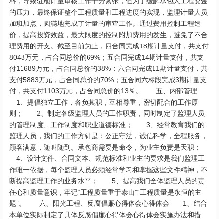
料，导致驻地计量审核工作十分紧张，但为了缓解承包人工程资金
的压力，最终保证整个工程质量和工程进度的实现，监理计量人员
加班加点，圆满地完成了计量的审查工作。通过费用控制工程造
价，提高投资效益，最大限度的控制附加费用的发生，避免了不合
理费用的开支。截至目前为止，四合同完成18期计量支付，共支付
8048万元，占合同总价的69%；五合同完成14期计量支付，共支
付11689万元，占合同总价的38%；六合同完成11期计量支付，共
支付5883万元，占合同总价的70%；五合同六标段完成3期计量支
付，共支付1103万元，占合同总价的13％。 五、内部管理
1、提倡独立工作，各负其职，互相尊重，密切配合的工作原
则； 2、制定各级监理人员的工作职责，同时制定了监理人员
的管理制度、工作制度和职业道德标准； 3、经常教育我们的
监理人员，我们的工作方针是：公正守法，诚信科学，全程服务，
顾客满意，随叫随到。承包商需要是命令，为业主负责是天职；
4、设计文件、合同文本、规范标准和业主的要求是我们监理工
作唯一依据，每个监理人员必须经常学习和掌握这些文件精神，不
断提高监理工作的业务水平； 5、提高我们全体监理人员的责
任心和质量意识，牢记“工程质量重于泰山”“工程质量是永恒的主
题”。 六、阳光工程、反腐倡廉心得体会心得体会 1、结合
本单位实际制定了具体反腐倡廉心得体会心得体会实施办法和措