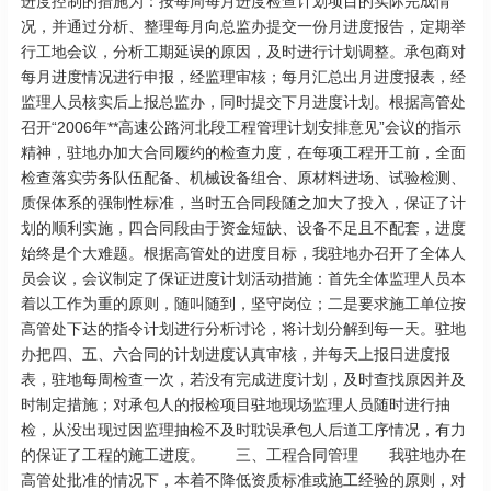
进度控制的措施为：按每周每月进度检查计划项目的实际完成情
况，并通过分析、整理每月向总监办提交一份月进度报告，定期举
行工地会议，分析工期延误的原因，及时进行计划调整。承包商对
每月进度情况进行申报，经监理审核；每月汇总出月进度报表，经
监理人员核实后上报总监办，同时提交下月进度计划。根据高管处
召开“2006年**高速公路河北段工程管理计划安排意见”会议的指示
精神，驻地办加大合同履约的检查力度，在每项工程开工前，全面
检查落实劳务队伍配备、机械设备组合、原材料进场、试验检测、
质保体系的强制性标准，当时五合同段随之加大了投入，保证了计
划的顺利实施，四合同段由于资金短缺、设备不足且不配套，进度
始终是个大难题。根据高管处的进度目标，我驻地办召开了全体人
员会议，会议制定了保证进度计划活动措施：首先全体监理人员本
着以工作为重的原则，随叫随到，坚守岗位；二是要求施工单位按
高管处下达的指令计划进行分析讨论，将计划分解到每一天。驻地
办把四、五、六合同的计划进度认真审核，并每天上报日进度报
表，驻地每周检查一次，若没有完成进度计划，及时查找原因并及
时制定措施；对承包人的报检项目驻地现场监理人员随时进行抽
检，从没出现过因监理抽检不及时耽误承包人后道工序情况，有力
的保证了工程的施工进度。 三、工程合同管理 我驻地办在
高管处批准的情况下，本着不降低资质标准或施工经验的原则，对