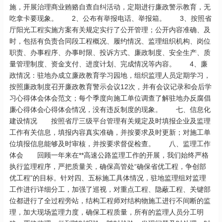
施，开展治理商业贿赂自查自纠活动，定期进行廉政警示教育，无
吃拿卡要现象。 2、公布有举报电话、举报箱。 3、按照省
厅阳光工程实施方案有关规定实行了公开管理；公开内容准确、及
时，包括有负责合同段工程概况、履约情况、监理组织机构、岗位
职责、办事程序、办事时限、投诉方式、廉政制度、安全生产、质
量管理制度、资金支付、进度计划、完成情况等内容。 4、廉
政情况：驻地办成立廉政教育学习园地，组织监理人员定期学习，
按照廉政制度召开廉政教育警示会议12次，并有会议记录和会后学
习心得体会体会范文；每个季度向施工单位调查了解驻地办反腐倡
廉心得体会心得体会情况，没有违反制度的现象。 七、信息化
建设情况 按照省厅三级平台管理有关规定及时填报企业及监理
工作有关信息，填报内容真实准确，并按要求及时更新；对施工单
位填报信息能够及时审核，并按要求督促检查。 八、监理工作
体会 回顾一年来在**高速公路监理工作的开展，我们始终严格
执行监理程序，严把质量关，确保高管处“确保省优工程，争创部
优工程”的目标。针对四、五标施工具体情况，驻地监理组对监理
工作进行详细分工，加强了巡视，对重点工程、隐蔽工程、关键部
位都进行了全过程旁站，结构工程师对结构物施工进行不间断的监
理，加大现场监理力度，确保工程质量，所有的监理人员分工明