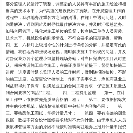
部分监理人员进行了调整，调整后的人员具有丰富的施工经验和相
当高的技术水平，为**高速的建设做出了贡献。在开展监理工作的
过程中，我驻地办注重各方之间的沟通。在施工中遇到问题，及时
沟通解决，遇到困难及时寻找最佳解决方法，并及时汇报总监办。
加强合同管理，强化对施工单位的监督，检查施工单位人员素质、
技术水平、机械设备的到场情况，不符合要求的限期更换。帮助
四、五、六标对上级指令性的计划进行详细的分解，并指定有效的
措施。我驻地办加强现场巡视，随时解决施工中出现的问题，并及
时督促我办各个监理小组坚持现场旁站，对当日完成的项目及时签
认。积极协调施工单位施工，在保证质量的前提下，督促加快施工
进度，进度紧时延长监理人员的工作时间，做到随报随抽检，不影
响施工进度。在变更设计控制上，作到了实事求是，承包商及业主
利益都得到了保障，以满足业主的合同工期要求，保证施工质量达
到合同要求的“精品”工程。 四、工程费用监理 第一、在计
量工作中，依据首先是质量合格的工程； 第二、要依据招标文
件中的技术规范，搞清楚清单项目中包括的内容和范围； 第
三、要熟悉施工图纸，掌握计量尺寸； 第四，要有准确的测量
数据，数据不符合设计图纸要求绝对不允许计量。由于承包人人员
素质和管理等方面的原因不能按时准确向驻地办上报月计量申报资