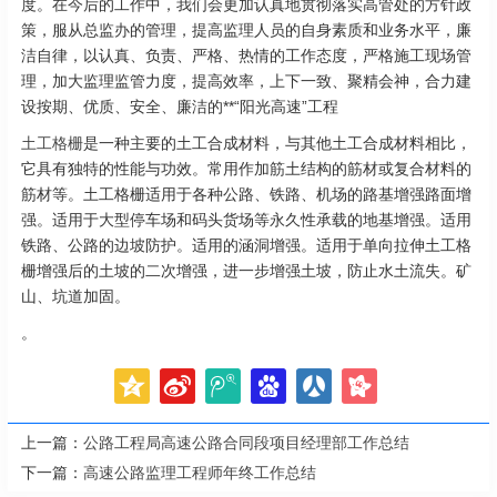
度。在今后的工作中，我们会更加认真地贯彻落实高管处的方针政
策，服从总监办的管理，提高监理人员的自身素质和业务水平，廉
洁自律，以认真、负责、严格、热情的工作态度，严格施工现场管
理，加大监理监管力度，提高效率，上下一致、聚精会神，合力建
设按期、优质、安全、廉洁的**“阳光高速”工程
土工格栅
是一种主要的土工合成材料，与其他土工合成材料相比，
它具有独特的性能与功效。常用作加筋土结构的筋材或复合材料的
筋材等。土工格栅适用于各种公路、铁路、机场的路基增强路面增
强。适用于大型停车场和码头货场等永久性承载的地基增强。适用
铁路、公路的边坡防护。适用的涵洞增强。适用于单向拉伸土工格
栅增强后的土坡的二次增强，进一步增强土坡，防止水土流失。矿
山、坑道加固。
。
上一篇：
公路工程局高速公路合同段项目经理部工作总结
下一篇：
高速公路监理工程师年终工作总结