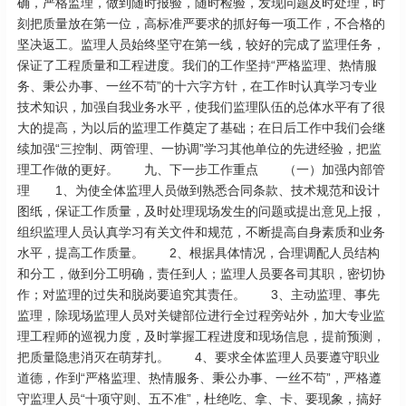
确，严格监理，做到随时报验，随时检验，发现问题及时处理，时
刻把质量放在第一位，高标准严要求的抓好每一项工作，不合格的
坚决返工。监理人员始终坚守在第一线，较好的完成了监理任务，
保证了工程质量和工程进度。我们的工作坚持“严格监理、热情服
务、秉公办事、一丝不苟”的十六字方针，在工作时认真学习专业
技术知识，加强自我业务水平，使我们监理队伍的总体水平有了很
大的提高，为以后的监理工作奠定了基础；在日后工作中我们会继
续加强“三控制、两管理、一协调”学习其他单位的先进经验，把监
理工作做的更好。 九、下一步工作重点 （一）加强内部管
理 1、为使全体监理人员做到熟悉合同条款、技术规范和设计
图纸，保证工作质量，及时处理现场发生的问题或提出意见上报，
组织监理人员认真学习有关文件和规范，不断提高自身素质和业务
水平，提高工作质量。 2、根据具体情况，合理调配人员结构
和分工，做到分工明确，责任到人；监理人员要各司其职，密切协
作；对监理的过失和脱岗要追究其责任。 3、主动监理、事先
监理，除现场监理人员对关键部位进行全过程旁站外，加大专业监
理工程师的巡视力度，及时掌握工程进度和现场信息，提前预测，
把质量隐患消灭在萌芽扎。 4、要求全体监理人员要遵守职业
道德，作到“严格监理、热情服务、秉公办事、一丝不苟”，严格遵
守监理人员“十项守则、五不准”，杜绝吃、拿、卡、要现象，搞好