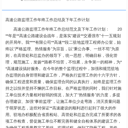
高速公路监理工作年终工作总结及下年工作计划
高速公路监理工作年终工作总结范文及下年工作计划： 20
**年是**高速公路建设会战年，是落实“建设**交通强市”十一五规划
的开局年。我****有限公司**高速**段二驻地监理工程师办公室，始
终以“严格监理、热情服务”为宗旨，以“秉公办事、一丝不苟”为原
则，在高管处和总监办的领导下，统一思想，明确目标，强化管
理，规范施工，发扬**路桥不怕苦，不怕累，永争第一的精神，为*
*高速建设搞好服务。在今年的整个监理过程中，加强和规范驻地
办监理的自身管理和建设工作，严格执行监理工作的十六字方针，
确保工程进度和质量，确保监理合同的认真执行，始终是监理工作
持之以恒并坚持不懈的工作目标。在严格监理的同时，我们针对施
工单位技术力量相对较弱的情况，加大了“热情服务”的力度，多提
合理建议、加强“事前监理”，让施工单位少走弯路，消灭质量问题
于萌芽状态，这些对保证**高速建设的顺利进行起到了很大的作
用。驻地办积极配合省质检站、高管处和总监办完成了所要求的各
项工作检查，督促施工单位不断完善和健全自检体系的建设工作，
为确保工程质量奠定了基础。监理过程，做到了隐蔽工程、首件、