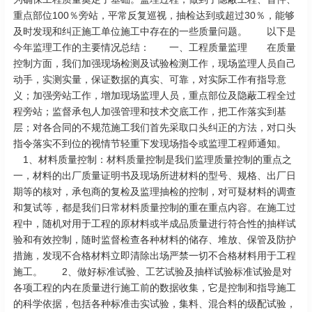
重点部位100％旁站，平常反复巡视，抽检达到或超过30％，能够
及时发现和纠正施工单位施工中存在的一些质量问题。 以下是
今年监理工作的主要情况总结： 一、工程质量监理 在质量
控制方面，我们加强现场检测及试验检测工作，现场监理人员自己
动手，实测实量，保证数据的真实、可靠，对实际工作有指导意
义；加强旁站工作，增加现场监理人员，重点部位及隐蔽工程全过
程旁站；监督承包人加强管理和技术交底工作，把工作落实到基
层；对各合同的不规范施工我们首先采取口头纠正的方法，对口头
指令落实不到位的视情节轻重下发现场指令或监理工程师通知。
1、材料质量控制：材料质量控制是我们监理质量控制的重点之
一，材料的出厂质量证明书及现场所进材料的型号、规格、出厂日
期等的核对，承包商的复检及监理抽检的控制，对可疑材料的调查
和复试等，都是我们日常材料质量控制的重在重点内容。在施工过
程中，随机对用于工程的原材料或半成品质量进行符合性的抽样试
验和有效控制，随时监督检查各种材料的储存、堆放、保管及防护
措施，发现不合格材料立即清除出场严禁一切不合格材料用于工程
施工。 2、做好标准试验、工艺试验及抽样试验标准试验是对
各项工程的内在质量进行施工前的数据收集，它是控制和指导施工
的科学依据，包括各种标准击实试验，集料、混合料的级配试验，