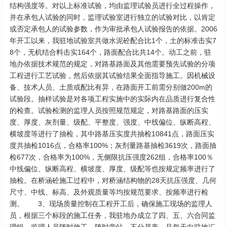
结构强度等。对以上标准试验，均由监理试验员进行全过程操作，
并在承包人试验的同时，监理试验室进行独立的试验对比，以肯定
或否定承包人的试验参数，作为审批承包人试验报告的依据。2006
年开工以来，我驻地试验室共做水泥砼配合比1个，土的标准击实7
8个，无机结合料击实164个，路面配合比共14个。动工之前，驻
地办依据技术规范的规定，对路基路面及其他需要预先试验的分项
工程进行工艺试验，然后依据其试验结果全面指导施工。因机械设
备、技术人员、土质或配比有异，在路面开工前需分别做200m的
试验段。抽样试验是对各项工程实施中的实际内在品质进行复合性
的检查。试验检测的监理人员按照规范规定，对路基路面的压实
度、厚度、灰剂量、级配、平整度、强度、中线偏位、纵断高程、
横坡度等进行了抽检，其中路基压实度共抽检10841点，路面压实
度共抽检1016点，合格率100%；灰剂量路基抽检3619次，路面抽
检677次，合格率为100%，无侧限抗压强度262组，合格率100％
中线偏位、纵断高程、横坡度、厚度、级配等也按规定频率进行了
抽检。在桥涵砼施工过程中，对桥涵结构物的28天抗压强度、几何
尺寸、中线、标高、及外观质量等均按规范要求、按频率进行检
测。 3、现场质量控制在工程开工后，确保施工现场的监理人
员，根据三个标段的施工任务，我驻地办成立了四、五、六合同监