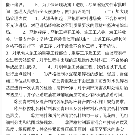
廉正建设。 5、为了保证现场施工进度，尽量缩短文件审批时
间，监理人员执行全天侯服务，做到随叫随到。 （二）加大现
场管理力度 1、从源头抓起，严把原材料进场关，不合格材料
不允许进场，对已进场经检验达不到质量要求的原材料坚决清除出
场。 2、严格程序，严把工程开工关、施工工艺关、竣工验收
关、计量支付关；坚持“工序质量监理确认制”，上道工序未经检验
合格不得进行下一道工序，对于质量不合格工程，不予确认。
3、对承包人施工的重要工程部位，重要工序及工艺，由监理实行
全过程旁站监督，对于过程中出现的违规操作及时纠正，不合格的
半成品坚决废掉。 4、对明年施工路面工程，我们按以下几点
进行重点控制： ①严格控制水泥稳定碎石的级配、强度，督促
施工单位及时养生。 ②沥青混凝土下面层施工前要对水泥碎石
基层进行一次认真的检验，清扫干净，对于局部病害及时处理后洒
布透层油，并保证透层油在摊铺底面层前至少有5天的渗透时间。
③沥青材料及混合料的各项指标应符合图纸和施工规范要求。
④严格控制各种矿料和沥青用量及各种材料和沥青混合料的加
热温度。 ⑤控制拌和后的沥青混合料均匀一致，无花白、无粗
细料分离和结团成块现象。 ⑥严格控制沥青混合料摊铺速度及
温度，掌握厚度，并坚持紧跟慢压碾压原则，碾压至要求的密实