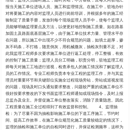
理组，监理人员随时施工，随时旁站，不分昼夜，且每天向驻地汇
报当天施工单位进场人员、施工和监理情况。在施工中，驻地办针
对将要施工的内容对监理人员进行岗前培训，并根据多年的施工经
验制定了质量手册，发放到每个现场监理人员手中，使每个监理人
员能够明确监理要点及方法，以便更好地控制施工质量。如在路基
加固土及路面底基层施工中，由于施工单位技术力量、管理水平存
在问题，所以施工中出现不少不符合规范的问题，如填土超厚，掺
灰不码条，不打格，随意倒灰，用机械撒灰，抽检灰剂量不足，对
此我监理工程师多次要求施工单位进行返工处理，停工整顿，有效
的控制了施工质量；监理人员分工明确，职责分明，驻地监理工程
师每天对施工工地进行巡视，检查承包人的施工情况和了解监理人
员的工作情况。专业工程师负责本专业工程的监理工作，并与其监
理员对重要环节和关键部位实施全过程现场旁站，旁站或巡视发现
的问题，现场及时口头通知要求整改，问题较严重的或施工单位不
很好按要求整改的下发书面监理工程师通知或现场指令，及时上报
总监办及业主。并督促施工单位整改落实，消除了质量隐患。因此
工程质量在施工全过程得到了有效监督和控制。 4、监理抽
检：为了尽量不因为抽检影响施工单位的下道工序施工，节约时
间、提高工作效率，在施工单位规范化施工质量较稳定的情况下，
监理的抽检和施工单位的自检同时进行，并保证检测频率，这样为