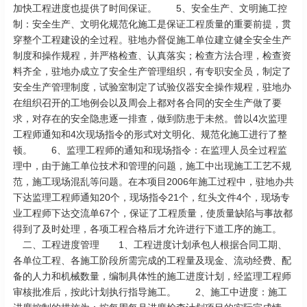
加快工程进度也提供了时间保证。 5、安全生产、文明施工控
制：安全生产、文明化规范化施工是保证工程质量的重要前提，贯
穿整个工程建设的全过程。驻地办督促施工单位建立健全安全生产
制度和操作规程，并严格检查、认真落实；检查方法合理，检查资
料齐全，驻地办成立了安全生产管理组织，有专职安全员，制定了
安全生产管理制度，试验室制定了试验仪器安全操作规程，驻地办
在组织召开的工地例会以及周会上都对各合同的安全生产做了要
求，对存在的安全隐患逐一排查，做到防患于未然。曾以4次监理
工程师通知和4次现场指令的形式对文明化、规范化施工进行了整
顿。 6、监理工程师的通知和现场指令：在监理人员全过程监
理中，由于施工单位技术和管理的问题，施工中出现施工工艺不规
范，施工现场混乱等问题。在本项目2006年施工过程中，驻地办共
下达监理工程师通知20个，现场指令21个，红头文件4个，现场专
业工程师下达交流单67个，保证了工程质量，使质量缺陷与事故都
得到了及时处理，各项工程合格后才允许进行下道工序的施工。
二、工程进度管理 1、工程进度计划承包人根据合同工期、
各单位工程、各施工阶段所需完成的工程量及现金、流动经费、配
备的人力和机械数量，编制具体性的施工进度计划，经监理工程师
审核批准后，按此计划执行指导施工。 2、施工中进度：施工