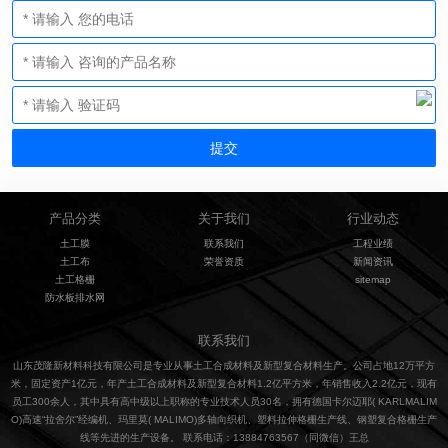
产品分类
关于我们
行业动态
土工膜
联系我们
工程业绩
土工布
荣誉资质
新闻资讯
土工格栅
sitemap
防水板排水网
联系我们
山东茂隆新材料科技有限公司是专业从事土工合成材料及新型复合材料生产。公司占地12万平方
米，固定资产1亿元，年产土工合成材料及新型复合材料1.2亿平方米，年销售收入2.2亿元，现有
员工300余人，其中具有高中级以上职称的专业技术人员30名，拥有德国卡尔迈耶( KARLMALIM
O)高速“拉舍尔”经编机、玛里莫( MALIMO)多轴向织机、塑料拉伸格栅生产线、钢塑复合格栅生产
线等先进的生产设备。 联系电话：13884763567（同微信）王总