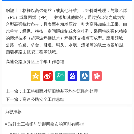
钢塑土工格栅
以高强钢丝（或其他纤维），经特殊处理，与聚乙烯
（PE）或聚丙烯（PP），并添加其他助剂，通过挤出使之成为复
合型高强抗拉条带，且表面有粗糙压纹，则为高强加筋土工带。由
此单带，经纵、横按一定间距编制或夹合排列，采用特殊强化粘接
的熔焊技术（超声波焊接技术）焊接其交接点而成型。应用领域：
公路、铁路、桥台、引道、码头、水坝、渣场等的软土地基加固、
挡墙和路面抗裂工程等领域。
高速公路服务区上半年工作总结
上一篇：
土工格栅面对新旧地基不均匀沉降的处理
下一篇：
高速公路安全工作总结
为您推荐
玻纤土工格栅与防裂网格布的区别有哪些