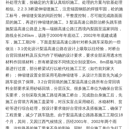
补处理方案，按确定的方案认真组织施工。处理的方案与软基处理
相似。2.2.3.3桥梁伸缩缝施工，注意锚固钢筋的焊接牢固，砼的施
工标号，伸缩缝安装的间距控制，平整度控制，尽可能完成路面面
层的施工，再进行伸缩缝的施工。3 梨温高速公路防治桥头跳车措
施梨温高速公路是上海—瑞丽高速公路江西境内梨园至温家圳段，
路线全长245km，该路于2000年年底动工，2002年年底建成通
车，施工工期2年，下面是梨温高速公路针对桥头跳车采取的一些
做法：3.1优化设计梨温高速公路在设计上吸取以往经验，对桥台
台背回填材料及压实均作了明确的设计要求，要求全部采用透水性
材料作回填材料；所有桥梁按不同情况分别设置6m、8m搭板与路
基进行过渡，部分桥梁试行以桩代柱施工工艺（如竹前刘家大
桥）；伸缩缝设置全部采用毛勒伸缩缝等，从设计方面首先为减少
跳车提供了保障。3.2台背回填的施工梨温高速公路所有台背回填
料全部要求采用砂砾回填，分层压实。很多施工单位为确保台背压
实要求，分别采取先施工路堤再施工桥台，完成肋台身施工后，先
施工台背填方再施工盖梁等，对压实盲点采用砌石、水稳材料、贫
砼等进行综合处理，按设计要求做好台背排水及搭板施工，确保了
工程质量，减少了跳车隐患。由于梨温高速公路路基施工工期仅18
个月，其间，又因江西气候情况，历经2001年、2002年两个雨
季，这给路基的施工带来不良的影响，同时，部分施工单位为赶工