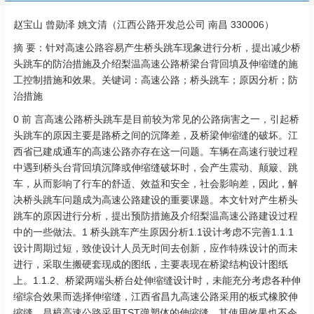
赵宝山 曾勋泽 姚文清（江西公路开发总公司 南昌 330006）
摘 要：针对高速公路容易产生桥头跳车现象进行分析，提出减少桥
头跳车的防治措施及介绍梨温高速公路桥梁台背回填及伸缩缝的施
工控制措施和效果。关键词：高速公路；桥头跳车；原因分析；防
治措施
0 前 言高速公路桥头跳车是目前较为常见的公路病害之一，引起桥
头跳车的原因主要是路桥之间的沉降差，及桥梁伸缩缝的破坏。江
西省已建成通车的高速公路亦存在这一问题。车辆在高速行驶过程
中遇到桥头台背回填沉降或伸缩缝破坏时，会产生震动、颠簸、跳
车，从而影响了行车的舒适、效益和安全，社会影响差，因此，解
决桥头跳车问题成为高速公路建设的重要课题。本文针对产生桥头
跳车的原因进行分析，提出预防措施及介绍梨温高速公路建设过程
中的一些做法。1 桥头跳车产生原因分析1.1设计考虑不完善1.1.1
设计周期过短，致使设计人员无时间去创新，应作特殊设计的而未
进行，采取生搬硬套现成的图纸，主要表现在桥梁结构设计图纸
上。1.1.2、桥梁两端头桥台处伸缩缝设计时，未能充分考虑各种伸
缩综合效果而选择伸缩缝，江西省昌九高速公路采用的板式橡胶伸
缩缝，昌樟高速公路采用TST弹塑体的伸缩缝，其使用效果也不令