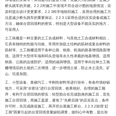
桥头跳车的关键。2.2.2对施工中发现不符合设计图的地质情况，应
及时提出设计变更要求。2.2.3科学地组织施工，采用合理的施工方
法是减少桥头跳车的重要保证。2.2.3.1采用合适的压实设备或施工
方法，确保台背回填料的密实，特别是大型设备不能压实的地方，
可采用人
土工格栅
是一种主要的土工合成材料，与其他土工合成材料相比，
它具有独特的性能与功效。常用作加筋土结构的筋材或复合材料的
筋材等。土工格栅适用于各种公路、铁路、机场的路基增强路面增
强。适用于大型停车场和码头货场等永久性承载的地基增强。适用
铁路、公路的边坡防护。适用的涵洞增强。适用于单向拉伸土工格
栅增强后的土坡的二次增强，进一步增强土坡，防止水土流失。矿
山、坑道加固。
工、小型设备、浆砌圬工，半刚性材料等进行弥补，有条件填砂砾
地方，可采用“水密法”进行台背回填，效果很好。合理的施工顺
序，有利于台背回填的密实：轻型肋台在完成肋身的施工后，宜先
施工台背回填，再施工盖梁，避免了“先桥后路”的压实盲点，条件
许可时，先完成路堤施工，再开挖台基施工桥台。2.2.3.2加强“赶
工期”因素引起的台背回填质量缺陷调查，做到心中有数，提出弥