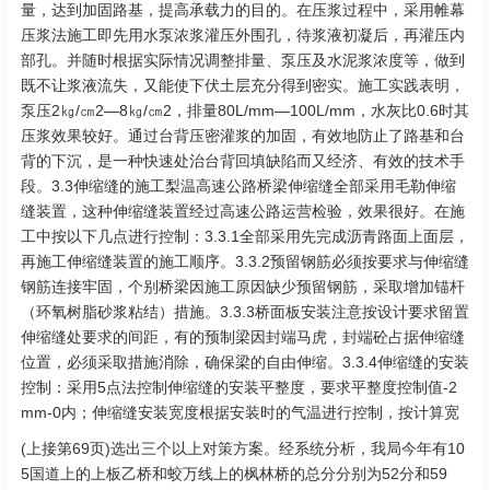
量，达到加固路基，提高承载力的目的。在压浆过程中，采用帷幕
压浆法施工即先用水泵浓浆灌压外围孔，待浆液初凝后，再灌压内
部孔。并随时根据实际情况调整排量、泵压及水泥浆浓度等，做到
既不让浆液流失，又能使下伏土层充分得到密实。施工实践表明，
泵压2㎏/㎝2—8㎏/㎝2，排量80L/mm—100L/mm，水灰比0.6时其
压浆效果较好。通过台背压密灌浆的加固，有效地防止了路基和台
背的下沉，是一种快速处治台背回填缺陷而又经济、有效的技术手
段。3.3伸缩缝的施工梨温高速公路桥梁伸缩缝全部采用毛勒伸缩
缝装置，这种伸缩缝装置经过高速公路运营检验，效果很好。在施
工中按以下几点进行控制：3.3.1全部采用先完成沥青路面上面层，
再施工伸缩缝装置的施工顺序。3.3.2预留钢筋必须按要求与伸缩缝
钢筋连接牢固，个别桥梁因施工原因缺少预留钢筋，采取增加锚杆
（环氧树脂砂浆粘结）措施。3.3.3桥面板安装注意按设计要求留置
伸缩缝处要求的间距，有的预制梁因封端马虎，封端砼占据伸缩缝
位置，必须采取措施消除，确保梁的自由伸缩。3.3.4伸缩缝的安装
控制：采用5点法控制伸缩缝的安装平整度，要求平整度控制值-2
mm-0内；伸缩缝安装宽度根据安装时的气温进行控制，按计算宽
(上接第69页)选出三个以上对策方案。经系统分析，我局今年有10
5国道上的上板乙桥和蛟万线上的枫林桥的总分分别为52分和59