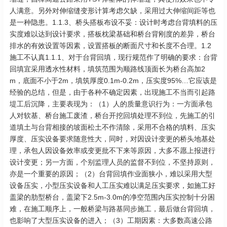
人满意。另外对伸缩缝变形计算考虑欠缺，采用过大伸缩间距等也
是一种隐患。1.1.3、桥头搭板布设不妥：设计时考虑台背填料的压
实度难以达到设计要求，搭板枕梁基础和桥台背刚度的差异，桥台
排水的有效设置等因素，设置搭板的断面尺寸和长度不合理。1.2
施工不认真1.1.1、对于台背回填，现行规范作了明确的要求：台背
回填宜采用透水性材料，填筑范围为顺路线顶面长为桥台高加2
m，底面不小于2m，填筑厚度0.1m-0.2m，压实度95%…它应该是
经验的总结，但是，由于各种不确定因素，出现施工不当而引起路
堤工后沉降，主要表现为：（1）人的质量意识行为：一方面承包
人对软基、桥台施工废渣，桥台开挖回填处理不到位，先施工的引
道填土与台背相接的坡面松土不作清除，采用不合格的填料、压实
厚度、压实设备要求随意性大，同时，对因设计变更的桥头地基处
理，承包人因设备效率或变更批不下来等原因，大多不愿上报进行
设计变更；另一方面，个别监理人员的监督不到位，不坚持原则，
亦是一个重要的原因；（2）台背回填作业面狭小，难以采用大型
设备压实，小型压实设备和人工压实难以满足压实要求，如施工好
盖梁的肋型桥台，盖梁下2.5m-3.0m的净空范围内压实控制十分困
难，在施工顺序上，一般桥梁与路基同步施工，最后做台背回填，
也影响了大型压实设备的进入；（3）工期因素：大多数高速公路