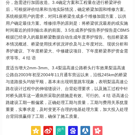
分，急需进行加固改造。3.4确定方案和工程量在进行桥梁评价
后，可根据评价结果和当地实际情况，确定桥梁加固和维修方案。
系统根据用户的需求，对同1座桥梁生成多个维修加固方案，以供
用户确定最佳方案。维修排序的原则是：将桥梁状况最差的或实施
时间最近的排到输出表的前面。3.5生成养护报告养护报告是CBMS
根据已经录入的最新桥梁数据自动生成年度养护报告。包括桥梁基
本情况概述、桥梁使用技术状况评价及与上年度对比、现状分析和
养护建议、下年度桥梁大、中修建议项目、下年度桥梁养护资金需
求等等。4 结 语
度适当增大2mm-3mm。3.4梨温高速公路桥头行车效果梨温高速
公路自2003年初至2004年11月通车营运以来，沿线245km的桥梁
与道路接头均较平顺，基本未出现明显跳车现象，表明梨温高速公
路在设计过程中的伸缩缝设计、台背处理要求，以及施工过程中针
对桥头跳车这一通病所采取的措施是有效、可行的。4 结 语高速公
路建设工期一般偏紧，正确处理工期与质量，工期与费用关系犹显
重要，实事求是，及时变更不合理的地基处理方案，加大投入处理
台背回填赢得了工期，确保了施工质量。