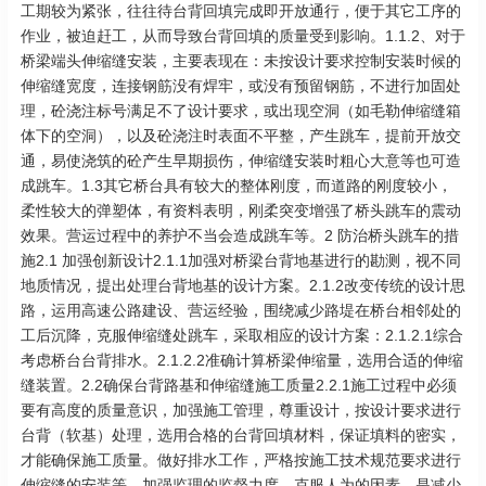
工期较为紧张，往往待台背回填完成即开放通行，便于其它工序的
作业，被迫赶工，从而导致台背回填的质量受到影响。1.1.2、对于
桥梁端头伸缩缝安装，主要表现在：未按设计要求控制安装时候的
伸缩缝宽度，连接钢筋没有焊牢，或没有预留钢筋，不进行加固处
理，砼浇注标号满足不了设计要求，或出现空洞（如毛勒伸缩缝箱
体下的空洞），以及砼浇注时表面不平整，产生跳车，提前开放交
通，易使浇筑的砼产生早期损伤，伸缩缝安装时粗心大意等也可造
成跳车。1.3其它桥台具有较大的整体刚度，而道路的刚度较小，
柔性较大的弹塑体，有资料表明，刚柔突变增强了桥头跳车的震动
效果。营运过程中的养护不当会造成跳车等。2 防治桥头跳车的措
施2.1 加强创新设计2.1.1加强对桥梁台背地基进行的勘测，视不同
地质情况，提出处理台背地基的设计方案。2.1.2改变传统的设计思
路，运用高速公路建设、营运经验，围绕减少路堤在桥台相邻处的
工后沉降，克服伸缩缝处跳车，采取相应的设计方案：2.1.2.1综合
考虑桥台台背排水。2.1.2.2准确计算桥梁伸缩量，选用合适的伸缩
缝装置。2.2确保台背路基和伸缩缝施工质量2.2.1施工过程中必须
要有高度的质量意识，加强施工管理，尊重设计，按设计要求进行
台背（软基）处理，选用合格的台背回填材料，保证填料的密实，
才能确保施工质量。做好排水工作，严格按施工技术规范要求进行
伸缩缝的安装等，加强监理的监督力度，克服人为的因素，是减少