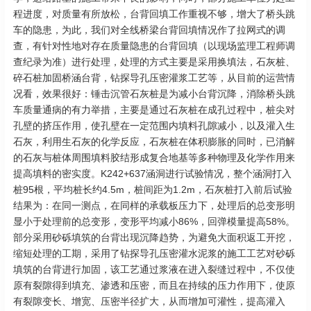
程进度，对质量有所放松，台背回填工作重视不够，增大了桥头跳
车的隐患，为此，我们对全线桥梁台背回填情况作了拉网式的调
查，有针对性地对存在质量隐患的台背回填（以现场监理工程师调
查纪录为准）进行处理，处理的方式主要是采用换填法，石灰桩、
碎石桩加固桥涵台背，钻探导孔压密灌浆工艺等，从目前的运营情
况看，效果很好：锤击沉管石灰桩是为减小台背沉降，消除桥头跳
车质量通病的有力举措，主要是通过石灰桩在成孔过程中，桩尖对
孔壁的挤压作用，使孔壁在一定范围内填料孔隙减小，以及灌入生
石灰，利用生石灰的化学反应，石灰桩在体积膨胀的同时，已消解
的石灰与桩体周围填料胶结形成复合地基等多种物理及化学作用来
提高填料的密实度。K242+637涵洞进行试验情况，整个涵洞打入
桩95根，平均桩长约4.5m，桩间距为1.2m，石灰桩打入前后试验
结果为：在同一测点，在同样的承载板压力下，处理后的总变形明
显小于处理前的总变形，变形平均减小86%，回弹模量提高58%。
部分采用砂砾填筑的台背出现沉降趋势，为避免大面积返工开挖，
缩短处理的工期，采用了钻探导孔压密灌水泥浆的施工工艺对砂砾
填筑的台背进行加固，该工艺通过浆液在进入裂缝过程中，不仅使
原有裂隙得到填充、渗透和压密，而且在持续的压力作用下，使原
有裂隙变长、增宽、压密半径扩大，从而增加可灌性，提高灌入