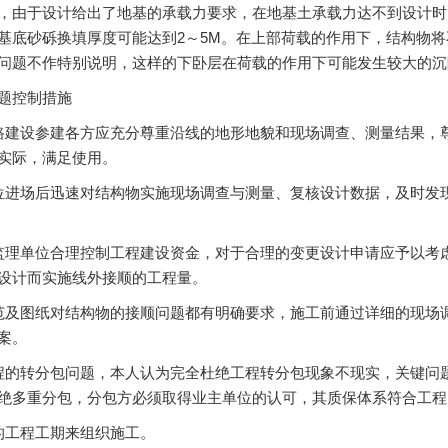
，由于设计给出了地基的承载力要求，在地基土承载力达不到设计时
基底砂砾换填厚度可能达到2～5M。在上部荷载的作用下，结构物
问题不作特别说明，这样的下卧层在荷载的作用下可能发生较大的沉
题控制措施
路建设参建各方应充分尊重沿线的地形地貌和现场调查、测量结果，
实际，满足使用。
位进场后迅速对结构物实施现场调查与测量、复核设计数据，及时发
监理单位合理控制工程建设资金，对于合理的变更设计申请应予以考
设计而实施线外接顺的工程量。
范及图纸对结构物的接顺问题都有明确要求，施工前通过详细的现场
案。
程的转分包问题，本人认为完全杜绝工程转分包现象不现实，关键问
绝多重分包，分包方必须取得业主单位的认可，其质保体系符合工程
的工程工期来组织施工。