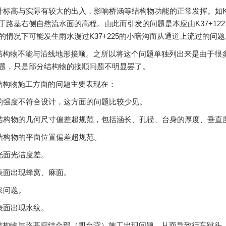
设计标高与实际有较大的出入，影响桥涵等结构物功能的正常发挥。如K36+
路基右侧自然流水面的高程。由此而引发的问题是本应由K37+122、K
的情况下可能发生雨水漫过K37+225的小暗沟而从通道上流过的问题
结构物不能与沿线地形接顺。之所以将这个问题单独列出来是由于很
题，只是部分结构物的接顺问题不明显罢了。
结构物施工方面的问题主要表现在：
凝土的强度不符合设计，这方面的问题比较少见。
涵等结构物的几何尺寸偏差超规范，包括涵长、孔径、台身的厚度、垂
涵等结构物的平面位置偏差超规范。
见光面光洁度差。
土表面出现蜂窝、麻面。
漏浆问题。
土表面出现水纹。
结构物与路基间结合部（即台背）施工出现问题，从而导致行车跳头