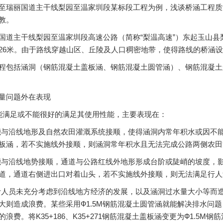
至瑞丽国道主干线梨园至温家圳段某标段工程为例，浅谈桥涵工程质
教。
国道主干线梨园至温家圳段高速公路（简称“梨温高速”）东起玉山县
26米。由于路线穿越山区、丘陵及人口稠密地带，使得路线的桥涵设计
程包括涵洞（钢筋混凝土盖板涵、钢筋混凝土圆管涵）、钢筋混凝土
量问题外在表现
能满足或不能很好的满足其使用性能，主要表现在：
不能与沿线地形及自然农田灌溉系统接顺，使得涵洞内常年积水或因不能
板涵，若不实施线外接顺，则涵洞常年积水且无法完成公路两侧农田
能与沿线地势接顺，通道与公路红线外地形形成台阶或陡峭的坡度，影响行人及
道，通道右侧进出口对着山头，若不实施线外接顺，则无法满足行人
设计人员未充分考虑到沿线地方经济的发展，以及涵洞过水量大小等而
大则造成浪费。某些采用Ф1.5M钢筋混凝土圆管涵就能解决排水问题，
浪费。将K35+186、K35+271钢筋混凝土盖板涵变更为Ф1.5