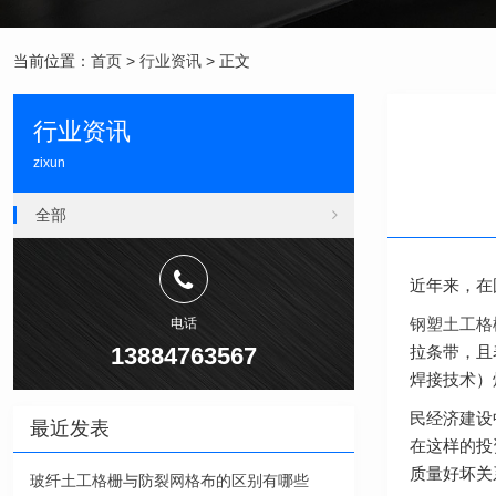
当前位置：
首页
>
行业资讯
> 正文
行业资讯
zixun
全部
近年来，在
钢塑土工格
电话
13884763567
拉条带，且
焊接技术）
民经济建设
最近发表
在这样的投
质量好坏关
玻纤土工格栅与防裂网格布的区别有哪些