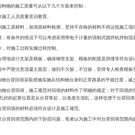
结构物的施工质量可从以下几个方面来控制：
强全体施工人员质量意识教育。
格控制施工原材料，加强原材料检测，坚持不合格的材料不得运抵施工现
格计量，有条件的情况下可以考虑采用带电子计量的强制式搅拌机拌制混
范操作，对施工过程实施过程控制。
学、合理地设计支架及模板，确保钢管支架、模板的刚度及拼缝等符合设
捣过程中严密注意混凝土面层，做到不欠振，不过振，安排专人检查模
构物台背回填采取措施实施从结构物台身到正常路基的平稳过度，减
于结构物台背回填，施工规范对回填的材料作了明确的规定；对于回填
孔径的起算位置是从台背算起，以免发生混乱，这样也便于台背回填
构物台背回填的材料必须符合设计及施工规范。
实注意台背回填范围内的下卧层问题，笔者认为施工中对台背回填范围