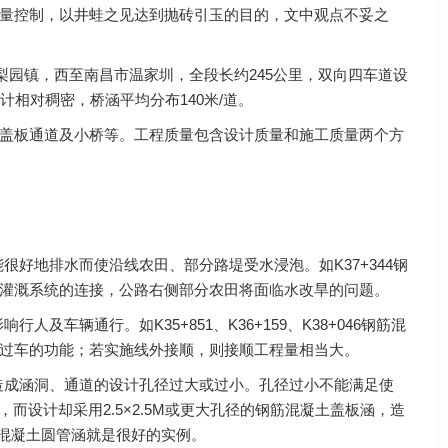
量控制，以井蛙之见达到抛砖引玉的目的，文中观点不妥之
梨园镇，西至南昌市温家圳，全段长约245公里，双向四车道设
相对稠密，桥涵平均分布140米/道。
盖板通道及小桥等。工程质量包含设计质量和施工质量两个方
很好地排水而使沿线农田、部分路堤受水浸泡。如K37+344钢
灌溉系统的连接，公路右侧部分农田将面临水改旱的问题。
车辆通行。如K35+851、K36+159、K38+046钢筋混
过车的功能；若实施线外接顺，则接顺工程量相当大。
造成涵洞、通道的设计孔径过大或过小。孔径过小不能满足使
而设计却采用2.5×2.5M或更大孔径的钢筋混凝土盖板涵，造
M钢筋混凝土圆管涵就是很好的实例。