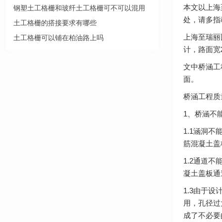
本文以上海
钢塑土工格栅和玻纤土工格栅可不可以混用
处，请多指
土工格栅的搭接要求有哪些
上海至瑞丽
土工格栅可以铺在柏油路上吗
计，路面宽
文中桥涵工
面。
桥涵工程质
1、桥涵不
1.1涵洞
筋混凝土盖
1.2通道不
凝土盖板通
1.3由于
用，孔径过
成了不必要的