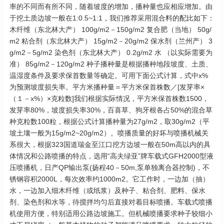
率的不同而有所不同，随着坡度的增加，播种量也应相应增加。由
于挖土质边坡一般在1:0.5~1:1，我们推荐采用混合料的配比如下：
木纤维（东北林大产） 100g/m2－150g/m2 复合肥（当地） 50g/
m2 粘合剂（东北林大产） 15g/m2－20g/m2 保水剂（兰州产） 3
g/m2－5g/m2 染色剂（东北林大产） 0.2g/m2 水 （以实际需要为
准） 85g/m2－120g/m2 种子播种量是根据播种地段坡度、土质、
温湿度条件及要求保首数量等确定。可用下面公式计算，式中x%
为预测坡度损失率。平方米播种量＝平方米保首株数／[发芽率×
（１－x%）×克粒数]我们根据实际情况，平方米保首株数1500，
发芽率80%，坡度损失率30%，百喜草、狗牙根各占50%的混合草
种克粒数100粒，根据公式计算播种量为27g/m2，取30g/m2（平
坡土壤一般为15g/m2~20g/m2）。喷播质量的好坏与喷播机械关
系很大，根据323国道瑞金至江口挖方边坡一般在50m高以内的具
体情况和公路喷播的特点，选用“高夫绿亚”牌车载式GFH2000型液
压喷播机，日产QP输出泵(扬程40－50m,泵单独离合器控制)，不
锈钢容积2000L，每次效率约1000m2。它工作时，一边加（抽）
水，一边加入细木纤维（或纸浆）及种子、粘合剂、肥料、保水
剂、染色剂和水等，待搅拌均匀后直接对着目标喷播。车载式喷播
机使用方便，特别适用公路边坡施工。但机械喷播要求种子较细小