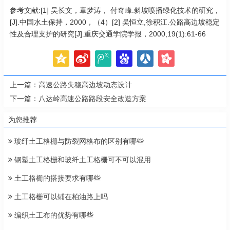
参考文献:[1] 吴长文，章梦涛， 付奇峰.斜坡喷播绿化技术的研究，
[J].中国水土保持，2000，（4）[2] 吴恒立,徐积江.公路高边坡稳定
性及合理支护的研究[J].重庆交通学院学报，2000,19(1):61-66
上一篇：
高速公路失稳高边坡动态设计
下一篇：
八达岭高速公路路段安全改造方案
为您推荐
玻纤土工格栅与防裂网格布的区别有哪些
钢塑土工格栅和玻纤土工格栅可不可以混用
土工格栅的搭接要求有哪些
土工格栅可以铺在柏油路上吗
编织土工布的优势有哪些