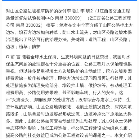
对山区公路边坡植草防护的探讨李 强1 李 晓2（1江西省交通工程
质量监督站试验检测中心 南昌 330009） （2江西省公路工程监理
公司 南昌 330002） 摘要：笔者在文中全面介绍了山区公路挖土方
边坡、填石方边坡如何种草，防止水土流失，对山区公路边坡水保
治理提出了经济可行的治理办法。关键词：道路工程；山区公路；
边坡；植草；防护
O 前 言 随着全球水土保持、生态环境问题的日益突出，我国对水
保生态问题的处理摆在十分重要的位置，公路工程对水保治理也很
重视。但以往多是重视填土方边坡防护的主动处理，挖方边坡则因
经费紧缺一般作被动处理，即挖方边坡出现问题后再进行处理，其
处理措施多为清理失稳部分、增设挡土墙、做护坡等。被动处理工
程费用高、公路使用效果差、甚至影响车辆、行人的安全。这
种“头痛医头、脚痛医脚”的处理方法，没有综合考虑水土保持、生
态环境的影响。山区公路地势较陡、地质土质情况复杂、深挖高填
路段多，山洪暴发时边坡容易形成迳流，边坡冲刷比平原地区大得
多。因此，山区公路如何变被动处理为主动处理，减少对水土保持
生态环境的影响，降低工程造价，把公路工程建设成为绿色长廊，
提高公路的社会效益已成为公路工程建设者的课题之一。本文介绍