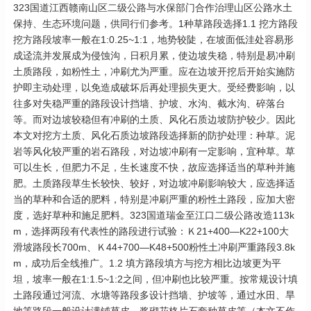
323国道江西赣南山区二级公路与水保部门合作治理山区公路水土
保持、生态环境问题，供同行们参考。1种草路段选择1.1 挖方路段
挖方路段坡率一般在1:0.25~1:1，地势较陡，在坡面低洼处容易形
成迳流并发展成为侵蚀沟，日积月累，使边坡失稳，特别是易冲刷
土质路段，如粉性土，冲刷尤为严重。应在边坡开挖后开始实施防
护即主动处理，以免造成破坏后再处理损失更大。受经费影响，以
往多对失稳严重的路段设计挡墙、护坡、水沟、截水沟、碎落台
等。而对边坡较稳但有冲刷的土质、风化石质边坡防护较少。因此
本文对挖方土质、风化石质边坡路段选择新的防护处理：种草。泥
岩等风化较严重的岩石路段，对边坡冲刷有一定影响，宜种草。草
可以生长，但肥力不足，生长速度不快，故应选择适当的草种并施
肥。土质路段草生长较快、较好，对边坡冲刷影响较大，应选择适
当的草种和合适的肥料，特别是冲刷严重的粉性土路段，应加大密
度，选好草种和施足肥料。323国道瑞金至江口二级公路改造113k
m，选择两段有代表性的路段进行试验：Ｋ21+400—K22+100大
滑坡路段长700m、Ｋ44+700—K48+500粉性土冲刷严重路段3.8k
m，成功后全线推广。1.2 填方路段填方与挖方相比边坡更为平
坦，坡率一般在1:1.5~1:2之间，但冲刷也比较严重。按常规设计填
土路段通过河流、水塘等路段多设计挡墙、护坡等，通过水田、旱