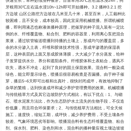
快速生长，草种必须浸种催芽。百喜草用30℃左右温水浸24h；狗
牙根用30℃左右温水浸10h~12h即可开始播种。3.2 播种3.2.1 挖
方边坡 山区公路挖方边坡在几米至几十米，甚至百米，人工栽种比
较困难，且不安全，成本较高，因此宜采用机械喷播。所谓机械喷
播，即利用液态也称液体播种原理，把催芽的种子混入装有一定比
例的水、纤维覆盖物、粘合剂、肥料的容器里，利用离心泵把混合
浆液，通过软管输送喷播到待播的土壤上，形成均匀的覆盖层，多
余的水分渗入土表，纤维和胶体技术性强，形成半渗透的保湿表
层，这种表层的上面又形成胶体薄膜，大大减少了水分蒸发，给种
子发芽提供水分、养分和遮阳条件。纤维胶体和土表粘合，遇风不
吹失，遇水不冲走，起到了良好的固土保苗效果。混合料一般染成
绿色，能立即显示绿色，喷播后很容易检查是否漏播。由于种子催
芽，播后5~6天即可出根和出真叶，很快封闭成坪，有效地抑制了
杂草的繁殖，达到快速成坪和减少养护管理费用的效果。机械喷播
与传统植草方式及其它边坡防护方式相比，有以下优点：1、与砌
石、喷水泥浆方法比，作为生态防护水土流失的生物手段，不仅造
价低廉，而且符合环保要求；2、与传统植草方法相比，可全天候
施工，速度快，缩短工期，成坪快，减少养护费用，不受土壤条件
较差、气象环境恶劣等影响。喷播混合料有生态纤维覆盖物、粘合
剂、保水剂、肥料、染色剂和水，混合料的播种量应视土壤边坡坡