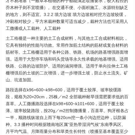
才不易堵塞（一般草本植物的种子都能满足喷播要求，较大粒径的
乔木种子则不宜喷播）。在交通不便、小面积施工、水源特别缺乏
的地方，则不适宜。3.2.2 填方边坡 填方边坡相对挖方边坡较缓，
冲刷相对较少，平方米栽种数量可适当减少，栽种方法也可采用人
工撒播或人工栽种。人工栽种
土工格栅
是一种主要的土工合成材料，与其他土工合成材料相比，
它具有独特的性能与功效。常用作加筋土结构的筋材或复合材料的
筋材等。土工格栅适用于各种公路、铁路、机场的路基增强路面增
强。适用于大型停车场和码头货场等永久性承载的地基增强。适用
铁路、公路的边坡防护。适用的涵洞增强。适用于单向拉伸土工格
栅增强后的土坡的二次增强，进一步增强土坡，防止水土流失。矿
山、坑道加固。
路段选择在k96+600~k98+600，适用于覆土较厚、坡率较缓路
段，规格为20×20cm，25株／m2 全部栽种耐旱强需肥要求低的百
喜草。人工撒播路段选择在k98+600~k101+600，适用于覆土较
薄、坡率较陡路段，按20g／m2控制撒播量，百喜草、狗牙根各占
一半，顺路线纵坡自上而下每20cm挖一条小沟边挖边种，以防漏
种。3.3 播种时间根据赣南地区属“亚热带湿润气候”东南季风区、
月平均气温、月降雨量分布和草类生长特性（喷播至基本覆盖至少