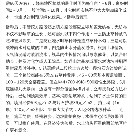
需60天左右），赣南地区植草的最佳时间为每年的4－6月，良好时
间2－3月，一般时间9－10月，其它时间实施不但大大增加绿化成
本，也难以达到预期绿化效果。4播种后管理
播种后，不管挖方路段还是填方路段都应立即加盖无纺布，无纺布
不仅不影响草的生长，还可起到以下四个作用：一是防止草种被鸟
吃和被风吹失，二是防止浇水时草种冲走造成草种不匀，三是可以
缓冲雨水对边坡的冲刷，四是防止水分蒸发过快。根据土壤情况、
天气情况适时喷洒浇水，视草的生长情况追以尿素催芽、以复合肥
助长，并及时化学或人工除草。如遇山洪暴发或雨水对边坡冲刷严
重时应及时补种。5 结语经过二段挖土方边坡一段填石方边坡的试
验，三个路段都能在5天左右草种发芽，45－60天基本覆盖坡面，
100－120天全部覆盖。但在K44+700~K48+500粉性土路段，5月
底连续几天暴雨，边坡有一部分侵蚀沟和坍塌，立即按前述方法补
种后，已达到预期效果，基本消除边坡冲刷，达到了水土保持的目
的。喷播经费5.6元／m2 与片石护坡39元／m2 、挡土墙（1m
厚）140元／m2相比，经费大大节约，因此公路边坡种草，工期
短，施工简便，经费较少，边坡防护良好，水保生态治理效果明
显，可以推广使用。在经济较为落后、水土流失严重的西部地区推
广更有意义。