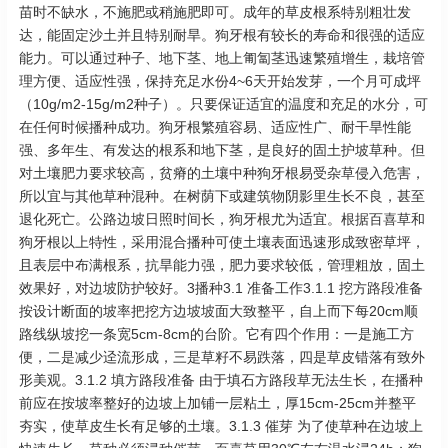
苗时不缺水，不施肥或稍施肥即可。成年的草皮根系特别粗壮发
达，能固定沙土并且特别耐旱。狗牙根有较长的寿命和很强的适应
能力。可以通过种子、地下茎、地上匍匐茎迅速繁殖增生，栽培管
理方便、适应性强，保持充足水份4~6天开始发芽，一个月可成坪
（10g/m2-15g/m2种子）。只要保证适宜的温度和充足的水分，可
在任何时候播种成功。狗牙根繁殖容易、适应性广、耐干旱性能
强、多年生、有发达的根系和地下茎，是良好的固土护坡草种。但
对土壤肥力要求较高，贫瘠的土壤中种狗牙根易受杂草侵入危害，
所以宜与其他草种混种。在树荫下或建筑物阴影里生长不良，甚至
退化死亡。公路边坡日照时间长，狗牙根尤为适宜。根据百喜草和
狗牙根以上特性，采用混合播种可使土壤表面迅速形成致密草坪，
且表层中布满根系，抗旱能力强，肥力要求较低，管理粗放，固土
效果好，对边坡防护较好。3播种3.1 准备工作3.1.1 挖方路段准备
按设计断面的坡率把挖方边坡坡面大致整平，自上而下每20cm顺
路线纵坡挖一条宽5cm-8cm的台阶。它有四个作用：一是施工方
便，二是减少迳流形成，三是草籽不易跌落，四是草皮错落有致外
形美观。3.1.2 填方路段准备 由于填石方路段草无法生长，在播种
前应在按坡率整好的边坡上加铺一层粘土，厚15cm-25cm并整平
夯实，使草皮生长有足够的土壤。3.1.3 催芽 为了使草种在边坡上