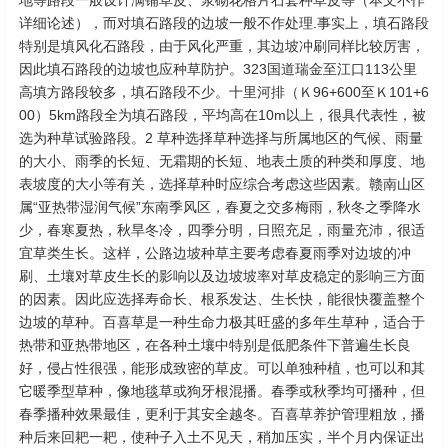
地等路段一般设计满铺草皮、浆砌花格片石套种草皮等（本文不作
详细论述），而对填石路段的边坡一般不作处理.事实上，填石路段
特别是填风化石路段，由于风化严重，其边坡冲刷同样比较厉害，
因此填石路段的边坡也应种草防护。323国道瑞金至江口113公里
高填方路段较多，填石路段不少。十里河排（Ｋ96+600至Ｋ101+6
00）5km路段全为填石路段，平均高在10m以上，很具代表性，被
选为种草试验路段。2 草种选择草种选择与所属地区的气候、雨量
的大小、雨季的长短、无霜期的长短、地表土质的种类和厚度、地
表坡度的大小等有关，选择草种时应综合考虑这些因素。赣南山区
属“亚热带湿润气候”东南季风区，春夏之交多梅雨，秋冬之季降水
少，春寒夏热，秋旱冬冷，四季分明，日照充足，雨量充沛，很适
宜草类生长。这样，公路边坡种草主要考虑春夏雨季对边坡的冲
刷、土壤对草皮生长的影响以及边坡坡率对草皮稳定的影响三方面
的因素。因此应选择寿命长、根系发达、生长快，能很快覆盖整个
边坡的草种。百喜草是一种生命力极其旺盛的多年生草种，适合于
热带和亚热带地区，在各种土壤中特别是低肥条件下普遍生长良
好，侵占性很强，能形成致密的草皮。可以单独种植，也可以和其
它暖季型草种，像地毯草或狗牙根混播。春季或秋季均可播种，但
春季播种效果最佳，更利于其安全越冬。百喜草养护管理粗放，播
种后来回耙一耙，使种子入土不见天，稍加压实，半个月内保证出