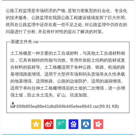
公路工程监理是市场经济的产物, 是智力密集型的社会化、专业化
的技术服务。公路监理在我国公路工程建设领域发挥了巨大作用。
然而在公路监理中还存在着一些不足之处, 对公路监理中仍存在的
问题进行了分析, 并且有针对性的提出了解决的对策。
新建文件夹.rar
土工格栅
是一种主要的土工合成材料，与其他土工合成材料相
比，它具有独特的性能与功效。常用作加筋土结构的筋材或复
合材料的筋材等。土工格栅适用于各种公路、铁路、机场的路
基增强路面增强。适用于大型停车场和码头货场等永久性承载
的地基增强。适用铁路、公路的边坡防护。适用的涵洞增强。
适用于单向拉伸土工格栅增强后的土坡的二次增强，进一步增
强土坡，防止水土流失。矿山、坑道加固。
699b8f3ea88e41dbd569b445efee8643.rar(99.91 KB)