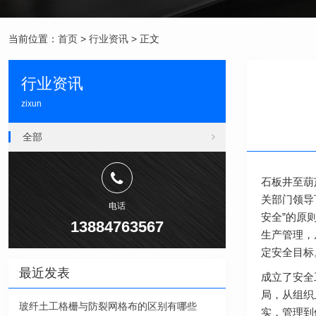
当前位置：
首页
>
行业资讯
> 正文
行业资讯
zixun
全部
石板井至葫
关部门领导
电话
安全”的原
13884763567
生产管理，
定安全目标
最近发表
成立了安全
局，从组织
玻纤土工格栅与防裂网格布的区别有哪些
实，管理到