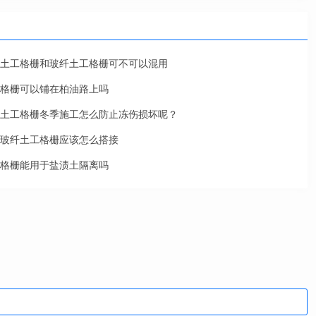
土工格栅和玻纤土工格栅可不可以混用
格栅可以铺在柏油路上吗
土工格栅冬季施工怎么防止冻伤损坏呢？
玻纤土工格栅应该怎么搭接
格栅能用于盐渍土隔离吗