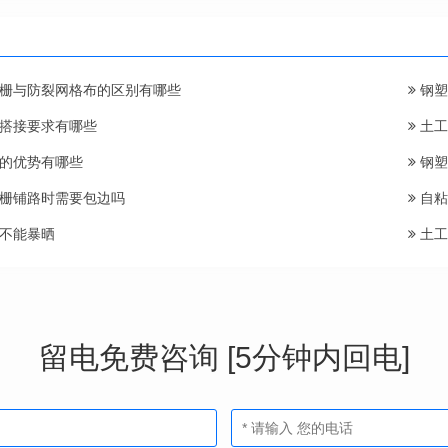
栅与防裂网格布的区别有哪些
钢塑
搭接要求有哪些
土工
的优势有哪些
钢塑
栅铺路时需要包边吗
自粘
不能暴晒
土工
留电免费咨询 [5分钟内回电]