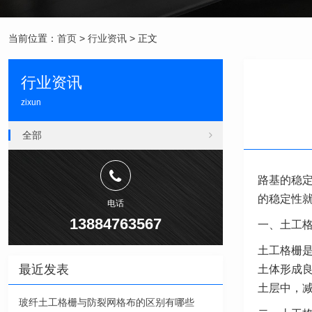
当前位置：
首页
>
行业资讯
> 正文
行业资讯
zixun
全部
路基的稳
的稳定性
电话
13884763567
一、土工
土工格栅
最近发表
土体形成
土层中，
玻纤土工格栅与防裂网格布的区别有哪些