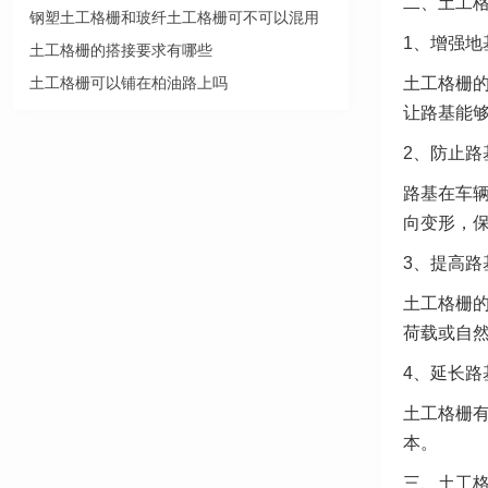
二、土工
钢塑土工格栅和玻纤土工格栅可不可以混用
1、增强地
土工格栅的搭接要求有哪些
土工格栅可以铺在柏油路上吗
土工格栅
让路基能
2、防止路
路基在车
向变形，
3、提高路
土工格栅
荷载或自
4、延长路
土工格栅
本。
三、土工