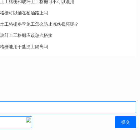
土工格栅和玻纤土工格栅可不可以混用
格栅可以铺在柏油路上吗
土工格栅冬季施工怎么防止冻伤损坏呢？
玻纤土工格栅应该怎么搭接
格栅能用于盐渍土隔离吗