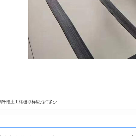
璃纤维土工格栅取样应沿纬多少