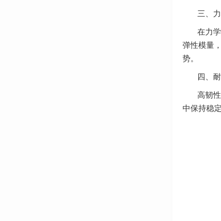
三、力
在力学
弹性模量
势。
四、耐
高韧性
中保持稳