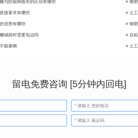
栅与防裂网格布的区别有哪些
钢塑
搭接要求有哪些
土工
的优势有哪些
钢塑
栅铺路时需要包边吗
自粘
不能暴晒
土工
留电免费咨询 [5分钟内回电]