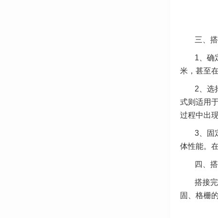
三、搭
1、确
米，甚至在
2、选
式则适用
过程中出
3、固
体性能。
四、搭
搭接完
固、格栅