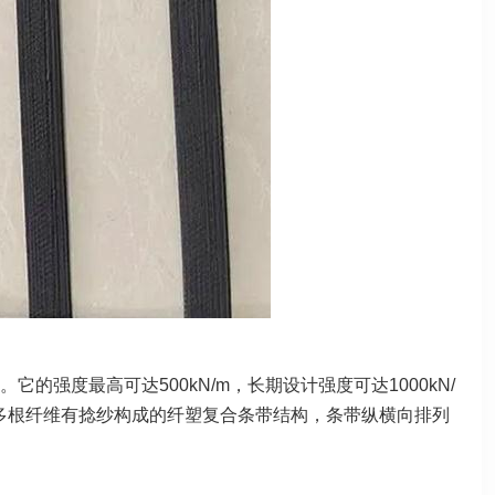
的强度最高可达500kN/m，长
期设计强度可达1000kN/
多根纤维
有捻纱构成的纤塑复合条带结构，条带纵横向排列