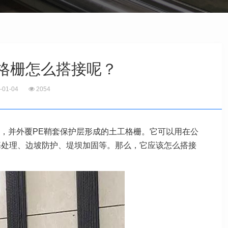
格栅怎么搭接呢？
-01-04
2054
，并外覆PE鞘套保护层形成的土工
格栅。它可以用在公
基处理、边
坡防护、堤坝加固等。那么，它应该怎么搭接