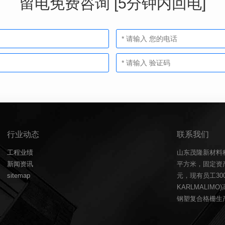
留电免费咨询 [5分钟内回电]
行业动态
联系我们
工程业绩
山东茂隆新材料
新闻资讯
平方米，固定资产
sitemap
元，现有员工3
KARLMALIM
钢塑复合格栅生产