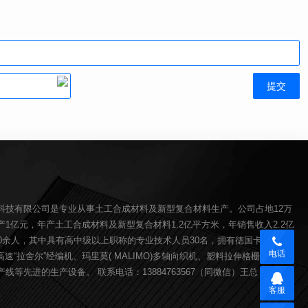
科技有限公司是专业从事土工合成材料及新型复合材料生产。公司占地12万
1亿元，年产土工合成材料及新型复合材料1.2亿平方米，年销售收入2.2亿
00余人，其中具有高中级以上职称的专业技术人员30名，拥有德国卡尔迈耶(
电话
O)高速“拉舍尔”经编机、玛里莫( MALIMO)多轴向织机、塑料拉伸格栅生产线、
线等先进的生产设备。 联系电话：13884763567（同微信）王总
客服