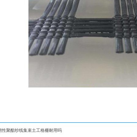
韧性聚酯纱线集束土工格栅耐用吗