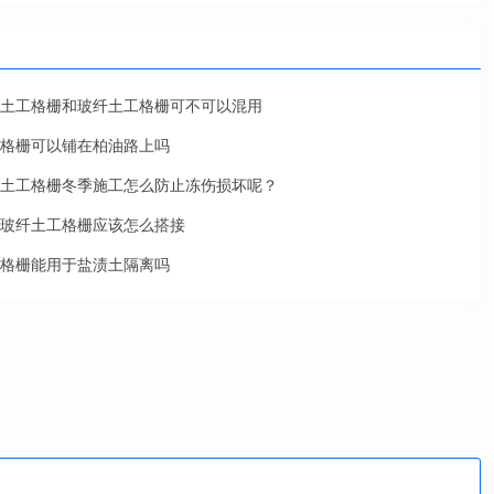
土工格栅和玻纤土工格栅可不可以混用
格栅可以铺在柏油路上吗
土工格栅冬季施工怎么防止冻伤损坏呢？
玻纤土工格栅应该怎么搭接
格栅能用于盐渍土隔离吗