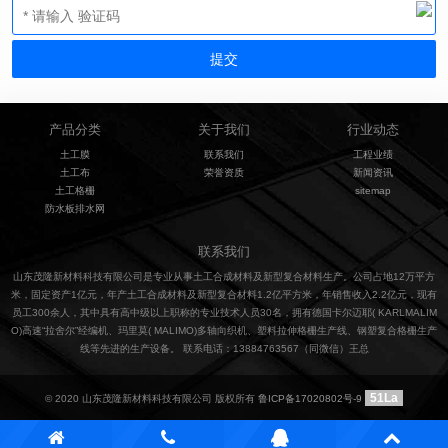
产品分类
关于我们
行业动态
土工膜
联系我们
工程业绩
土工布
荣誉资质
新闻资讯
土工格栅
sitemap
防水板排水网
联系我们
山东茂隆新材料科技有限公司是专业从事土工合成材料及新型复合材料生产。公司占地12万平方
米，固定资产1亿元，年产土工合成材料及新型复合材料1.2亿平方米，年销售收入2.2亿元，现有
员工300余人，其中具有高中级以上职称的专业技术人员30名，拥有德国卡尔迈耶( KARLMALIM
O)高速“拉舍尔”经编机、玛里莫( MALIMO)多轴向织机、塑料拉伸格栅生产线、钢塑复合格栅生产
线等先进的生产设备。 联系电话：13884763567（同微信）王总
51La
© 2020 山东茂隆新材料科技有限公司 版权所有
鲁ICP备17020802号-9