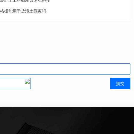
玻纤土工格栅应该怎么搭接
格栅能用于盐渍土隔离吗