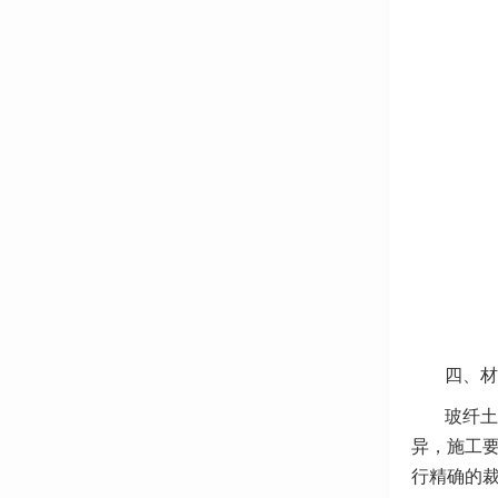
四、材
玻纤土
异，施工
行精确的