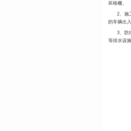
坏格栅。
2、施
的车辆出
3、防
等排水设