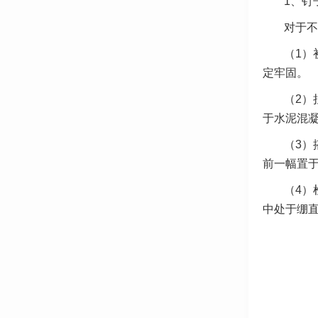
1、钉
对于不
（1）
定牢固。
（2）
于水泥混
（3）
前一幅置
（4）
中处于绷