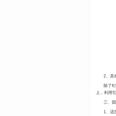
2、其
除了钉
上，利用
三、固
1、适