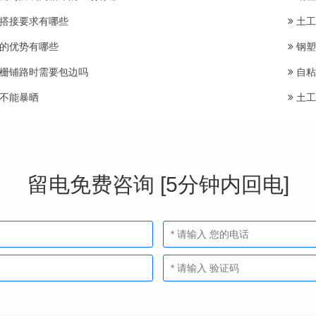
搭接要求有哪些
土工
的优势有哪些
钢塑
栅铺路时需要包边吗
自粘
不能暴晒
土工
留电免费咨询 [5分钟内回电]