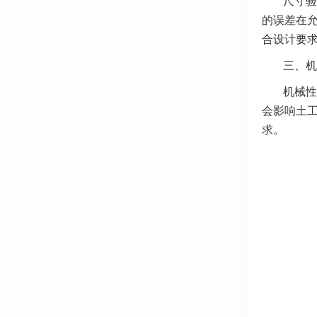
尺寸验
的误差在允
合设计要
三、机
机械性
会影响土
求。