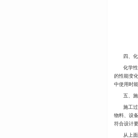
四、化
化学性
的性能变
中使用时
五、施
施工过
物料、设
符合设计
从上面