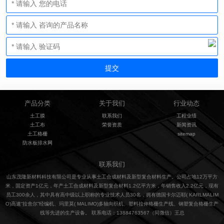
产品分类
关于我们
行业动态
土工膜
联系我们
工程业绩
土工布
荣誉资质
新闻资讯
土工格栅
sitemap
防水板排水网
联系我们
山东茂隆新材料科技有限公司是专业从事土工合成材料及新型复合材料生产。公司占地12万平方
米，固定资产1亿元，年产土工合成材料及新型复合材料1.2亿平方米，年销售收入2.2亿元，现有
员工300余人，其中具有高中级以上职称的专业技术人员30名，拥有德国卡尔迈耶( KARLMALIM
O)高速“拉舍尔”经编机、玛里莫( MALIMO)多轴向织机、塑料拉伸格栅生产线、钢塑复合格栅生产
线等先进的生产设备。 联系电话：13884763567（同微信）王总