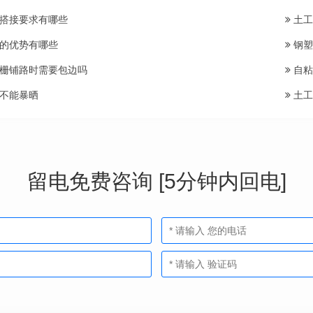
搭接要求有哪些
土工
的优势有哪些
钢塑
栅铺路时需要包边吗
自粘
不能暴晒
土工
留电免费咨询 [5分钟内回电]