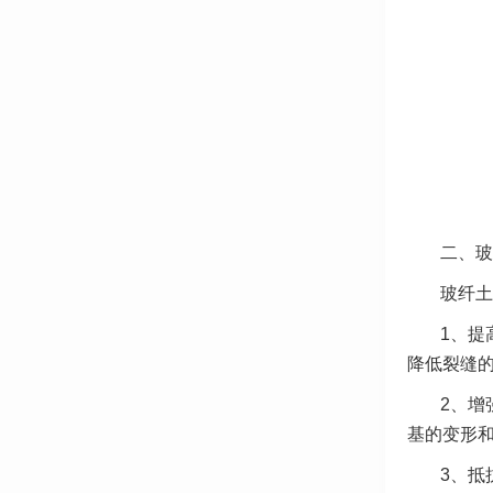
二、玻
玻纤土
1、提
降低裂缝
2、
增
基的变形
3、
抵