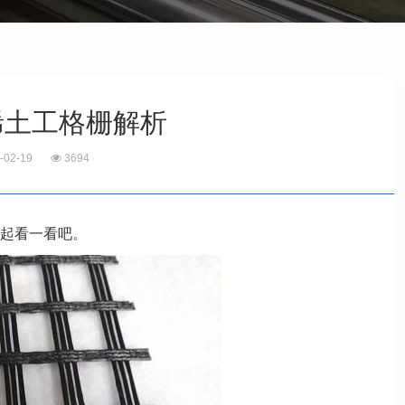
烯土工格栅解析
-02-19
3694
起看一看吧。