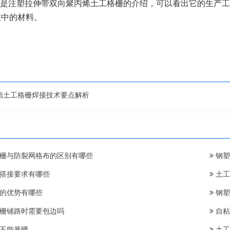
是注塑拉伸带双向聚丙烯土工格栅的介绍，可以看出它的生产工
程中的材料。
酯土工格栅焊接技术要点解析
栅与防裂网格布的区别有哪些
钢塑
搭接要求有哪些
土工
的优势有哪些
钢塑
栅铺路时需要包边吗
自粘
不能暴晒
土工