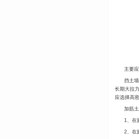
主要应
挡土墙
长期大拉
应选择高密
加筋土
1、在
2、在