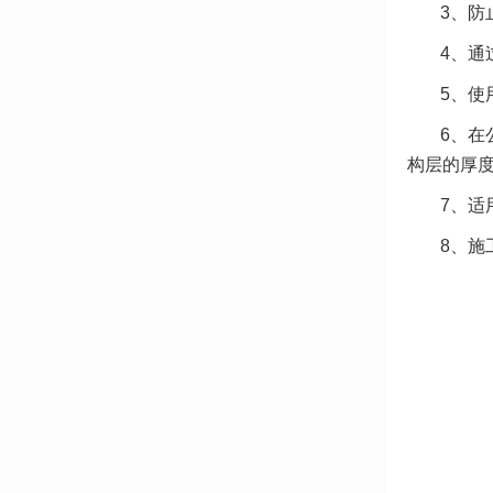
3、防
4、通
5、使
6、在
构层的厚度
7、适
8、施