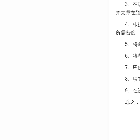
3、在
并支撑在预
4、根
所需密度
5、将
6、将
7、应
8、填
9、在
总之，