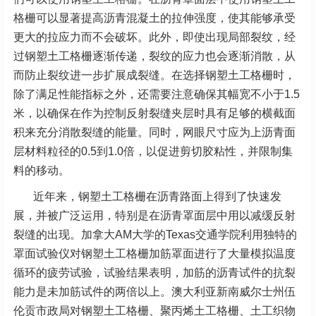
格栅可以显著提高沥青混凝土的拉伸强度，使其能够承受
更大的拉应力而不会破坏。此外，即使出现局部裂纹，经
过钢塑土工格栅逐渐传递，裂纹的应力也会逐渐消散，从
而防止裂纹进一步扩展成裂缝。在选择钢塑土工格栅时，
除了满足性能指标之外，还需要注意确保其幅宽不小于1.5
米，以确保在作为控制反射裂缝夹层时具有足够的横截面
积来充分消散裂缝的能量。同时，网眼尺寸应为上沥青面
层材料粒径的0.5到1.0倍，以促进剪切胶粘性，并限制集
料的移动。
近年来，钢塑土工格栅在沥青路面上得到了快速发
展，并被广泛运用，特别是在沥青罩面层中用以减缓反射
裂缝的出现。加拿大AM大学的Texas交通学院利用独特的
罩面试验仪对钢塑土工格栅加筋罩面进行了大量模拟温度
循环的疲劳试验，试验结果表明，加筋的沥青试件的抗裂
能力是未加筋试件的两倍以上。澳大利亚新南威尔士州伍
伦贡市政局对钢塑土工格栅、聚丙烯土工格栅、土工织物