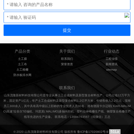
产品分类
关于我们
行业动态
土工膜
联系我们
工程业绩
土工布
荣誉资质
新闻资讯
土工格栅
sitemap
防水板排水网
联系我们
山东茂隆新材料科技有限公司是专业从事土工合成材料及新型复合材料生产。公司占地12万平方
米，固定资产1亿元，年产土工合成材料及新型复合材料1.2亿平方米，年销售收入2.2亿元，现有
员工300余人，其中具有高中级以上职称的专业技术人员30名，拥有德国卡尔迈耶( KARLMALIM
O)高速“拉舍尔”经编机、玛里莫( MALIMO)多轴向织机、塑料拉伸格栅生产线、钢塑复合格栅生产
线等先进的生产设备。 联系电话：13884763567（同微信）王总
51La
© 2020 山东茂隆新材料科技有限公司 版权所有
鲁ICP备17020802号-9