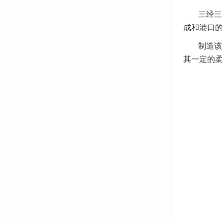
三经三
成和港口
制造该
其一定的