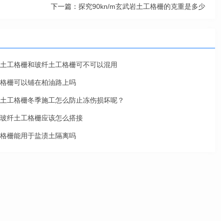
下一篇：
探究90kn/m玄武岩土工格栅的克重是多少
土工格栅和玻纤土工格栅可不可以混用
格栅可以铺在柏油路上吗
土工格栅冬季施工怎么防止冻伤损坏呢？
玻纤土工格栅应该怎么搭接
格栅能用于盐渍土隔离吗