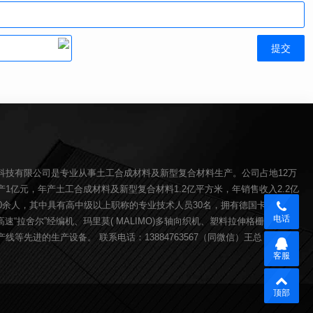
科技有限公司是专业从事土工合成材料及新型复合材料生产。公司占地12万
1亿元，年产土工合成材料及新型复合材料1.2亿平方米，年销售收入2.2亿
00余人，其中具有高中级以上职称的专业技术人员30名，拥有德国卡尔迈耶(
电话
O)高速“拉舍尔”经编机、玛里莫( MALIMO)多轴向织机、塑料拉伸格栅生产线、
线等先进的生产设备。 联系电话：13884763567（同微信）王总
客服
顶部