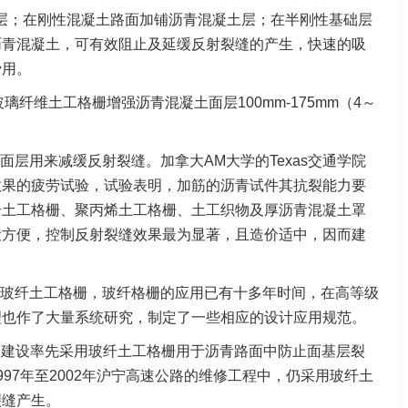
层；在刚性混凝土路面加铺沥青混凝土层；在半刚性基础层
沥青混凝土，可有效阻止及延缓反射裂缝的产生，快速的吸
费用。
纤维土工格栅增强沥青混凝土面层100mm-175mm（4～
层用来减缓反射裂缝。加拿大AM大学的Texas交通学院
效果的疲劳试验，试验表明，加筋的沥青试件其抗裂能力要
纤土工格栅、聚丙烯土工格栅、土工织物及厚沥青混凝土罩
设方便，控制反射裂缝效果最为显著，且造价适中，因而建
玻纤土工格栅，玻纤格栅的应用已有十多年时间，在高等级
理也作了大量系统研究，制定了一些相应的设计应用规范。
公路建设率先采用玻纤土工格栅用于沥青路面中防止面基层裂
97年至2002年沪宁高速公路的维修工程中，仍采用玻纤土
裂缝产生。