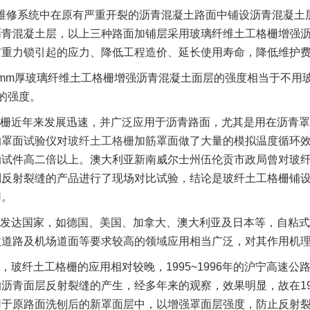
维修系统中在原有严重开裂的沥青混凝土路面中铺设沥青混凝土
沥青混凝土层，以上三种路面加铺层采用玻璃纤维土工格栅增强
有重力锁引起的应力、降低工程造价、延长使用寿命，降低维护
0mm厚玻璃纤维土工格栅增强沥青混凝土面层的强度相当于不用玻璃
的强度。
栅近年来发展迅速，并广泛应用于沥青路面，尤其是用在沥青罩面
的罩面试验仪对
玻纤土工格栅
加筋罩面做了大量的模拟温度循环
的试件高二倍以上。澳大利亚新南威尔士州伍伦贡市政局曾对玻
制反射裂缝的产品进行了现场对比试验，结论是玻纤土工格栅铺
用。
发达国家，如德国、美国、加拿大、澳大利亚及日本等，自粘式
政道路及机场道面等要求较高的领域应用相当广泛，对其作用机
，玻纤土工格栅的应用相对较晚，1995~1996年的沪宁高速
沥青面层反射裂缝的产生，经多年来的观察，效果明显，故在19
用于原路面洗刨后的新罩面层中，以增强罩面层强度，防止反射