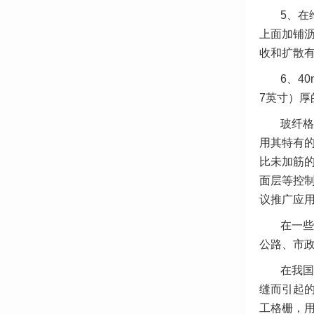
5、在
上面加铺
收和扩散
6、4
7英寸）厚
玻纤格
用其特有
比未加筋
面层等控
议推广应
在一些
公路、市
在我国
缝而引起的
工格栅，