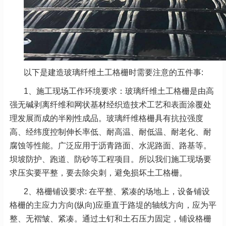
以下是建造玻璃纤维土工格栅时需要注意的五件事:
1、施工现场工作环境要求：玻璃纤维土工格栅是由高
强无碱剥离纤维和网状基材经织造技术工艺和表面涂覆处
理发展而成的半刚性成品。玻璃纤维格栅具有抗拉强度
高、经纬度控制伸长率低、耐高温、耐低温、耐老化、耐
腐蚀等性能。广泛应用于沥青路面、水泥路面、路基等。
坝坡防护、跑道、防砂等工程项目。所以我们施工现场要
求压实要平整，要去除尖刺，避免损坏土工格栅。
2、格栅铺设要求: 在平整、紧凑的场地上，设备铺设
格栅的主应力方向(纵向)应垂直于路堤的轴线方向，应为平
整、无褶皱、紧凑。通过土钉和土石压力固定，铺设格栅