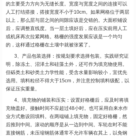
的主要受力方向为无缝长度。宽度与宽度之间的连接可以
人工打结搭接，搭接宽度不小于10cm。如果网格位于两层
以上，那么层与层之间的间隙应该是交错的。大面积铺设
后，应调整直线度。当一层土填好后，应在压实前用人工
或机床再次拉紧网格。格栅的强度发展应该是一个均匀
的，这样通过格栅在土壤中就被张紧了。
3、产品包装选择：按规划要求选择包装。实践研究证
明，除冻土、沼泽土和硅藻土外，还可作为填充物使用。
但砾类土和砂类土力学性能，受含水量影响较小，宜优先
选用。填料粒径不得大于15cm，并注意控制填料级配，以
保证压实重量。
4、填充物的铺装和压实：设置好格栅后，应及时将填
充物盖好。接触时间不应超过48小时。也可采用自来水作
业方式敷设回填料。在两端铺上填充物，固定好格栅，然
后推到中间。滚动的顺序是从一边到中间。车轮在时不能
直接钢筋，未压缩钢筋体通常不允许车辆在其上，以免钢