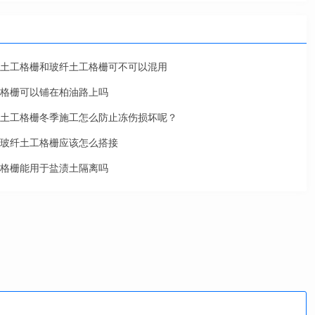
土工格栅和玻纤土工格栅可不可以混用
格栅可以铺在柏油路上吗
土工格栅冬季施工怎么防止冻伤损坏呢？
玻纤土工格栅应该怎么搭接
格栅能用于盐渍土隔离吗