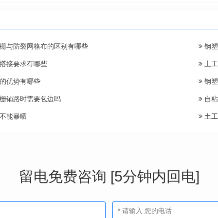
栅与防裂网格布的区别有哪些
钢塑
搭接要求有哪些
土工
的优势有哪些
钢塑
栅铺路时需要包边吗
自粘
不能暴晒
土工
留电免费咨询 [5分钟内回电]