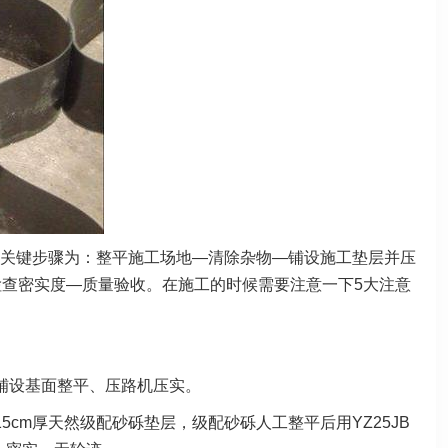
关键步骤为：整平施工场地—清除杂物—铺设施工垫层并压
查密实度—质量验收。在施工的时候需要注意一下5大注意
铺设基面整平、压路机压实。
cm厚天然级配砂砾垫层，级配砂砾人工整平后用YZ25JB