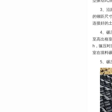
型振动式
3、沿
的铆距尺
连接好的
4、碾
至高出格室
h，辗压
室在填料
5、碾