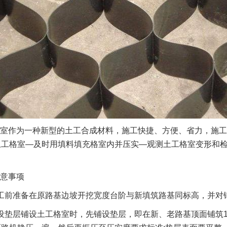
室作为一种新型的土工合成材料，施工快捷、方便、省力，施工
土工格室—及时用填料填充格室内并压实—观测土工格室变形和检
意事项
工前准备在原路基边坡开挖宽度台阶与新填筑路基同标高，并对
设垫层铺设土工格室时，先铺设垫层，即在新、老路基顶面铺筑15