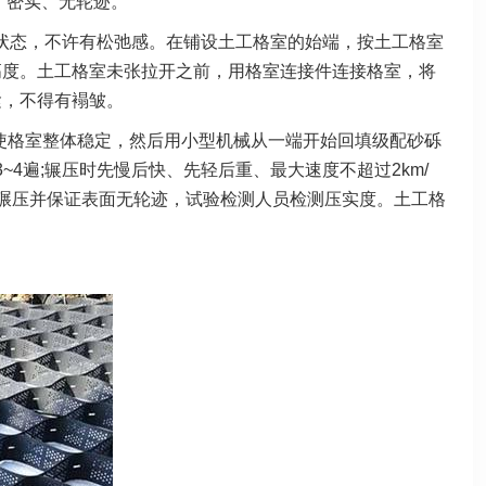
、密实、无轮迹。
状态，不许有松弛感。在铺设土工格室的始端，按土工格室
高度。土工格室未张拉开之前，用格室连接件连接格室，将
紧，不得有褟皱。
，使格室整体稳定，然后用小型机械从一端开始回填级配砂砾
~4遍;辗压时先慢后快、先轻后重、最大速度不超过2km/
碾压并保证表面无轮迹，试验检测人员检测压实度。土工格
。