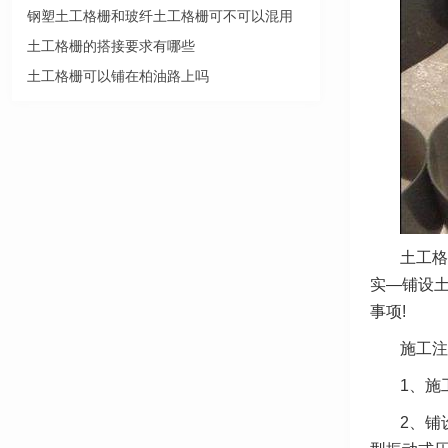
钢塑土工格栅和玻纤土工格栅可不可以混用
土工格栅的搭接要求有哪些
土工格栅可以铺在柏油路上吗
土工格
实—铺设
事项!
施工注
1、施
2、铺