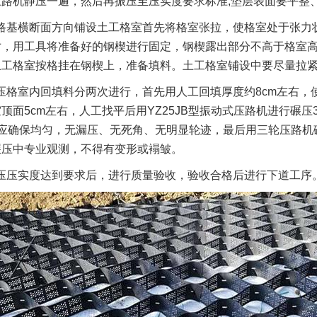
压路机静压一遍，然后再振压至压实度要求标准;垫层表面要平整
路基横断面方向铺设土工格室首先将格室张拉，使格室处于张力
寸，用工具将准备好的钢楔进行固定，钢楔露出部分不高于格室
土工格室按格挂在钢楔上，准备填料。土工格室铺设中要尽量拉
压格室内回填料分两次进行，首先用人工回填厚度约8cm左右
顶面5cm左右，人工找平后用YZ25JB型振动式压路机进行碾压3
时应确保均匀，无漏压、无死角、无明显轮迹，最后用三轮压路机
碾压中专业观测，不得有变形或褟皱。
压压实度达到要求后，进行质量验收，验收合格后进行下道工序